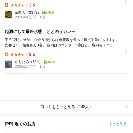
になっても海側には殺風景な光景が広がっていたが...
3.5
Lunch:
蓼喰人
（3379）
2026/04 訪問
1回
起源にして最終形態 ととのうカレー
平日12時に来訪。白金方面からは魚藍坂を登って頂点手前にあります。
先客ゼロ、後客さん3名。 店内はカウンター5席ほど。店内もメニューは
カレー1800円一択。5分ほどで到着。ご...
3.5
Lunch:
かじたみ
（814）
2025/11 訪問
1回
口コミをもっと見る（148人）
[PR] 近くのお店
もっと見る