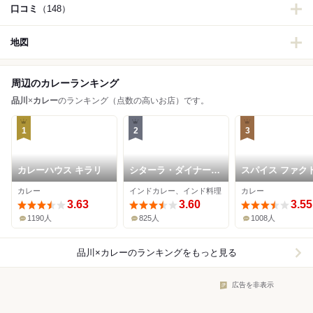
口コミ
（148）
地図
周辺のカレーランキング
品川
×
カレー
のランキング（点数の高いお店）です。
1
2
3
カレーハウス キラリ
シターラ・ダイナー
スパイス ファク
エキュート品川店
ー ecute品川サ
カレー
インドカレー、インド料理
カレー
3.63
3.60
3.55
1190人
825人
1008人
品川×カレー
のランキングをもっと見る
広告を非表示