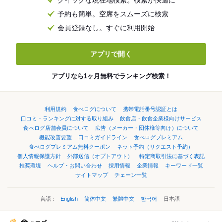
クイックな現在地検索。検索が快適に
予約も簡単。空席をスムーズに検索
会員登録なし。すぐに利用開始
アプリで開く
アプリなら1ヶ月無料でランキング検索！
利用規約
食べログについて
携帯電話番号認証とは
口コミ・ランキングに対する取り組み
飲食店・飲食企業様向けサービス
食べログ店舗会員について
広告（メーカー・団体様等向け）について
機能改善要望
口コミガイドライン
食べログプレミアム
食べログプレミアム無料クーポン
ネット予約（リクエスト予約）
個人情報保護方針
外部送信（オプトアウト）
特定商取引法に基づく表記
推奨環境
ヘルプ・お問い合わせ
採用情報
企業情報
キーワード一覧
サイトマップ
チェーン一覧
言語：
English
简体中文
繁體中文
한국어
日本語