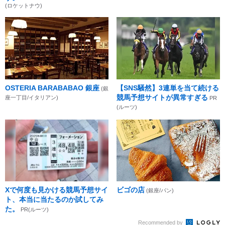
(ロケットナウ)
OSTERIA BARABABAO 銀座
【SNS騒然】3連単を当て続ける
(銀
競馬予想サイトが異常すぎる
座一丁目/イタリアン)
PR
(ルーツ)
Xで何度も見かける競馬予想サイ
ビゴの店
(銀座/パン)
ト、本当に当たるのか試してみ
た。
PR(ルーツ)
Recommended by