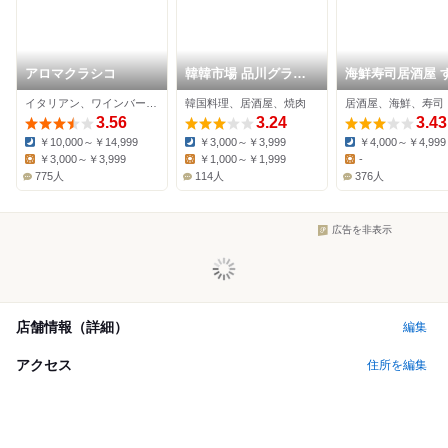
アロマクラシコ
韓韓市場 品川グラン
海鮮寿司居酒屋 
パサージュ店
しもず
イタリアン、ワインバー、パスタ
韓国料理、居酒屋、焼肉
居酒屋、海鮮、寿司
3.56
3.24
3.43
￥10,000～￥14,999
￥3,000～￥3,999
￥4,000～￥4,999
Dinner:
Dinner:
Dinner:
￥3,000～￥3,999
￥1,000～￥1,999
-
Lunch:
Lunch:
Lunch:
775人
114人
376人
広告を非表示
店舗情報（詳細）
編集
アクセス
住所を編集