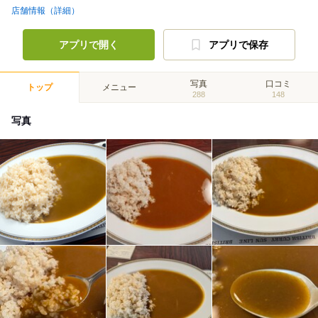
店舗情報（詳細）
アプリで開く
アプリで保存
写真
口コミ
トップ
メニュー
288
148
写真