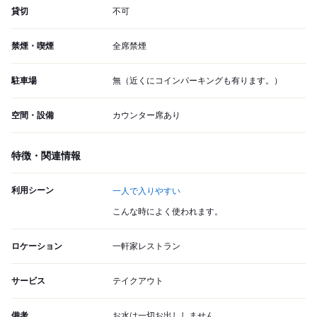
貸切
不可
禁煙・喫煙
全席禁煙
駐車場
無（近くにコインパーキングも有ります。）
空間・設備
カウンター席あり
特徴・関連情報
利用シーン
一人で入りやすい
こんな時によく使われます。
ロケーション
一軒家レストラン
サービス
テイクアウト
備考
お水は一切お出ししません。