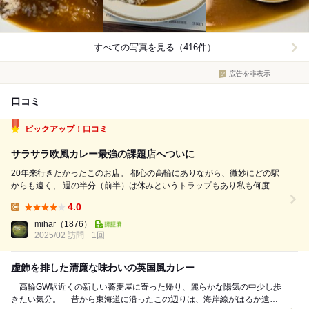
すべての写真を見る（416件）
広告を非表示
口コミ
ピックアップ！口コミ
サラサラ欧風カレー最強の課題店へついに
20年来行きたかったこのお店。 都心の高輪にありながら、微妙にどの駅
からも遠く、 週の半分（前半）は休みというトラップもあり私も何度か
空振りしています。 今回ちゃんと調べ土曜朝の用事を無事こなした後訪
4.0
問。 合わせて高輪ゲートウェイ駅初利用というタスクも消化できてラッ
Lunch:
キー。 山手線で...
mihar
（1876）
2025/02 訪問
1回
虚飾を排した清廉な味わいの英国風カレー
高輪GW駅近くの新しい蕎麦屋に寄った帰り、麗らかな陽気の中少し歩
きたい気分。 昔から東海道に沿ったこの辺りは、海岸線がはるか遠く