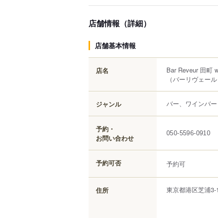
店舗情報（詳細）
店舗基本情報
Bar Reveur 田町 w
店名
（バーリヴェール 
バー、ワインバー
ジャンル
予約・
050-5596-0910
お問い合わせ
予約可否
予約可
東京都
港区
芝浦
3-
住所