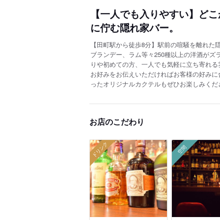
【一人でも入りやすい】どこ
に佇む隠れ家バー。
【田町駅から徒歩8分】駅前の喧騒を離れた
ブランデー、ラム等々250種以上の洋酒がズ
りや初めての方、一人でも気軽に立ち寄れる
お好みをお伝えいただければお客様の好みに
ったオリジナルカクテルもぜひお楽しみくだ
お店のこだわり
ドリンク
空間