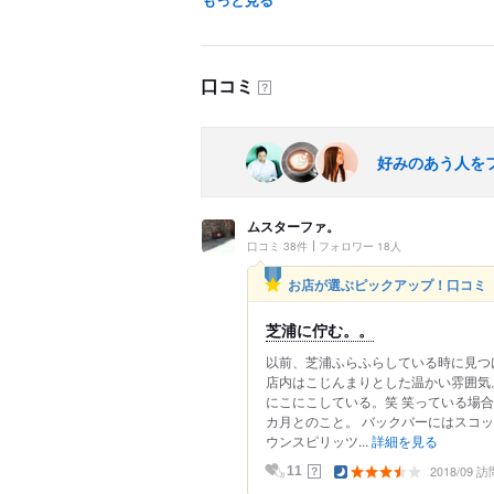
口コミ
？
好みのあう人を
ムスターファ。
口コミ 38件
フォロワー 18人
お店が選ぶピックアップ！口コミ
芝浦に佇む。。
以前、芝浦ふらふらしている時に見つ
店内はこじんまりとした温かい雰囲気
にこにこしている。笑 笑っている場合
カ月とのこと。 バックバーにはスコ
ウンスピリッツ...
詳細を見る
2018/09 訪
？
11