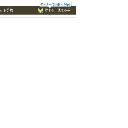
ディナーで人数 × 50pt
ット予約
貯まる・使える