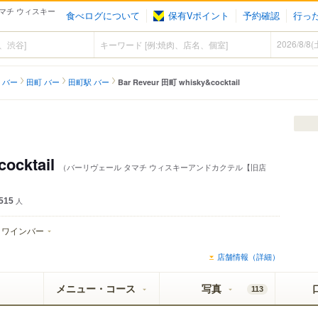
ル タマチ ウィスキー
食べログについて
保有Vポイント
予約確認
行っ
 バー
田町 バー
田町駅 バー
Bar Reveur 田町 whisky&cocktail
ocktail
（バーリヴェール タマチ ウィスキーアンドカクテル【旧店
515
人
ワインバー
店舗情報（詳細）
メニュー・コース
写真
113