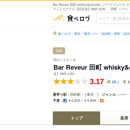
Bar Reveur 田町 whisky&cocktail（バーリヴェー
アンドカクテル【旧店名】BAR JUN） - 田町（バー）
食べログ
食べログ
東京
東京 バー
浜松町・田町・品川
公式
隠れた止まり木。
Bar Reveur 田町 whisky&c
名】BAR JUN）
3.17
25
人
1
最寄り駅：
田町駅
[
東京
]
ジャンル：
バー
予算：
￥4,000～￥4,999
-
トップ
座席