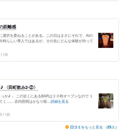
杯の距離感
に選択を委ねることがある。この日はまさにそれで、AIの
今時らしい導入ではあるが、その先にどんな体験が待って
1回
)♪♪ 〈田町飲み2-②〉
こっか♪ 」 この近くにあるBARは２０時オープンなので １
く…… 店内照明はかなり暗...
詳細を見る
問
1回
口コミ
をもっと見る （
25
人）