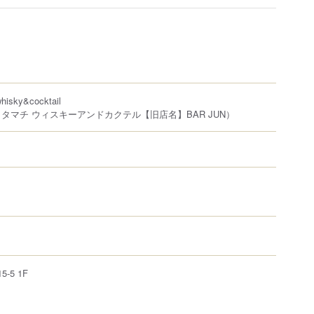
hisky&cocktail
タマチ ウィスキーアンドカクテル【旧店名】BAR JUN）
15-5
1F