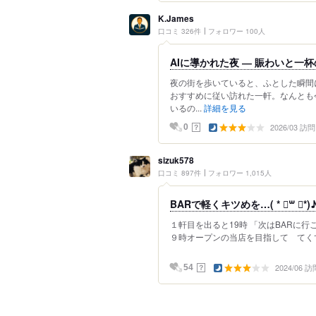
K.James
口コミ 326件
フォロワー 100人
AIに導かれた夜 ― 賑わいと一
夜の街を歩いていると、ふとした瞬間
おすすめに従い訪れた一軒。なんとも
いるの...
詳細を見る
2026/03 訪問
？
0
sizuk578
口コミ 897件
フォロワー 1,015人
BARで軽くキツめを…( * ॑꒳ ॑*
１軒目を出ると19時 「次はBARに行
９時オープンの当店を目指して てくて
2024/06 訪
？
54