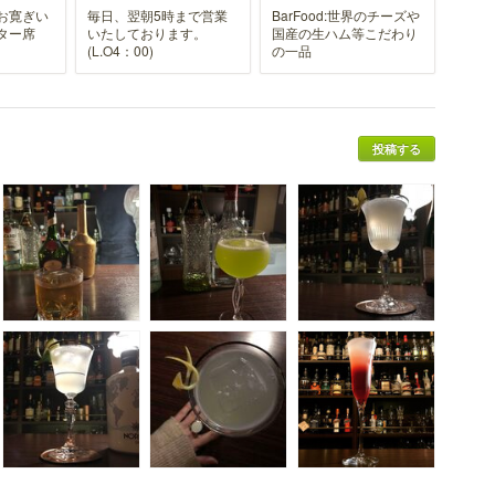
お寛ぎい
毎日、翌朝5時まで営業
BarFood:世界のチーズや
ター席
いたしております。
国産の生ハム等こだわり
(L.O4：00)
の一品
投稿する