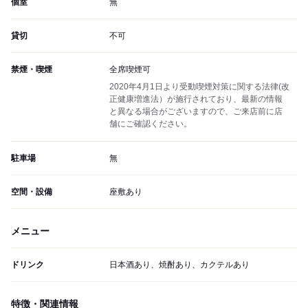
個室
無
貸切
不可
禁煙・喫煙
全席喫煙可
2020年4月1日より受動喫煙対策に関する法律(改
正健康増進法）が施行されており、最新の情報
と異なる場合がございますので、ご来店前に店
舗にご確認ください。
駐車場
無
空間・設備
座敷あり
メニュー
ドリンク
日本酒あり、焼酎あり、カクテルあり
特徴・関連情報