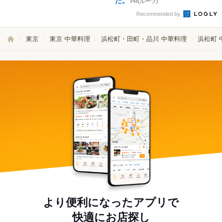
た。
PR(ルーツ)
Recommended by
東京
東京 中華料理
浜松町・田町・品川 中華料理
浜松町 
より便利になったアプリで
快適にお店探し