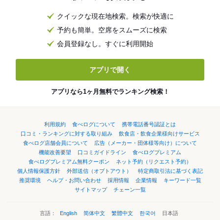
クイックな現在地検索。検索が快適に
予約も簡単。空席をスムーズに検索
会員登録なし。すぐに利用開始
アプリで開く
アプリなら1ヶ月無料でランキング検索！
利用規約
食べログについて
携帯電話番号認証とは
口コミ・ランキングに対する取り組み
飲食店・飲食企業様向けサービス
食べログ店舗会員について
広告（メーカー・団体様等向け）について
機能改善要望
口コミガイドライン
食べログプレミアム
食べログプレミアム無料クーポン
ネット予約（リクエスト予約）
個人情報保護方針
外部送信（オプトアウト）
特定商取引法に基づく表記
推奨環境
ヘルプ・お問い合わせ
採用情報
企業情報
キーワード一覧
サイトマップ
チェーン一覧
言語：
English
简体中文
繁體中文
한국어
日本語