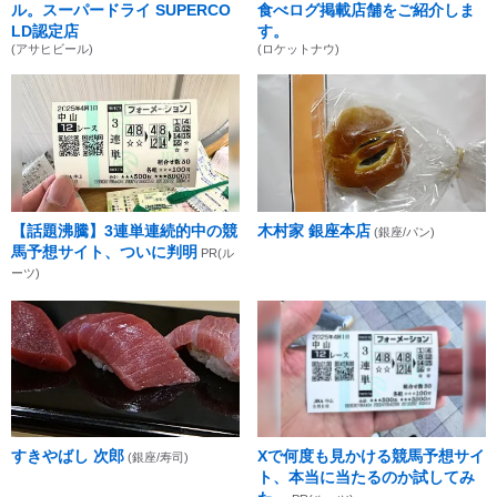
ル。スーパードライ SUPERCO
食べログ掲載店舗をご紹介しま
LD認定店
す。
(アサヒビール)
(ロケットナウ)
【話題沸騰】3連単連続的中の競
木村家 銀座本店
(銀座/パン)
馬予想サイト、ついに判明
PR(ル
ーツ)
すきやばし 次郎
Xで何度も見かける競馬予想サイ
(銀座/寿司)
ト、本当に当たるのか試してみ