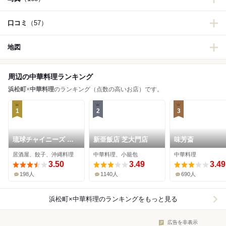
口コミ
（57）
地図
周辺の中華料理ランキング
浜松町
×
中華料理
のランキング（点数の高いお店）です。
1
2
3
琉球チャイニーズ フ
新亜飯店 芝大門店
味芳斎
ウフウトウ
居酒屋、餃子、沖縄料理
中華料理、小籠包
中華料理
3.50
3.49
3.49
198人
1140人
690人
浜松町×中華料理
のランキングをもっと見る
広告を非表示