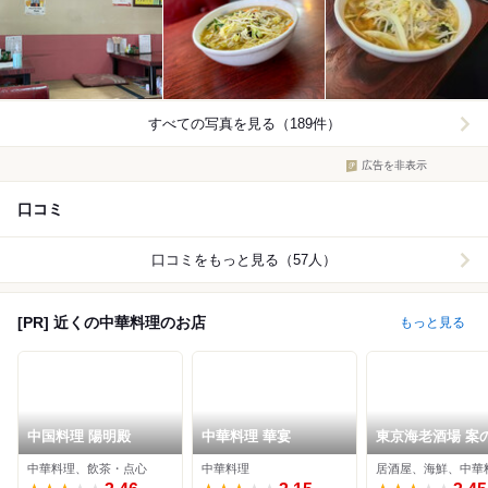
すべての写真を見る（189件）
広告を非表示
口コミ
口コミをもっと見る（57人）
[PR] 近くの中華料理のお店
もっと見る
中国料理 陽明殿
中華料理 華宴
東京海老酒場 案
ョー
中華料理、飲茶・点心
中華料理
居酒屋、海鮮、中華