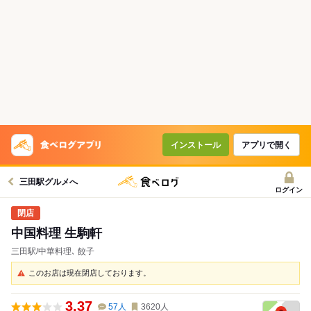
インストール
アプリで開く
三田駅グルメへ
ログイン
中国料理 生駒軒
三田駅/中華料理､ 餃子
このお店は現在閉店しております。
3.37
57
人
3620
人