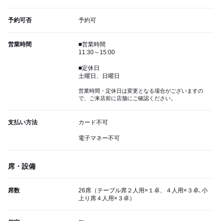
予約可否
予約可
営業時間
■営業時間
11:30～15:00
■定休日
土曜日、日曜日
営業時間・定休日は変更となる場合がございますの
で、ご来店前に店舗にご確認ください。
支払い方法
カード不可
電子マネー不可
席・設備
席数
26席（テーブル席２人用×１卓、４人用×３卓､小
上り席４人用×３卓）