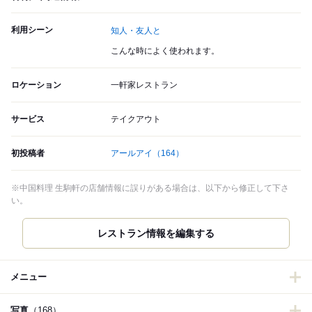
利用シーン
知人・友人と
こんな時によく使われます。
ロケーション
一軒家レストラン
サービス
テイクアウト
初投稿者
アールアイ
（164）
※中国料理 生駒軒の店舗情報に誤りがある場合は、以下から修正して下さ
い。
レストラン情報を編集する
メニュー
写真
（168）