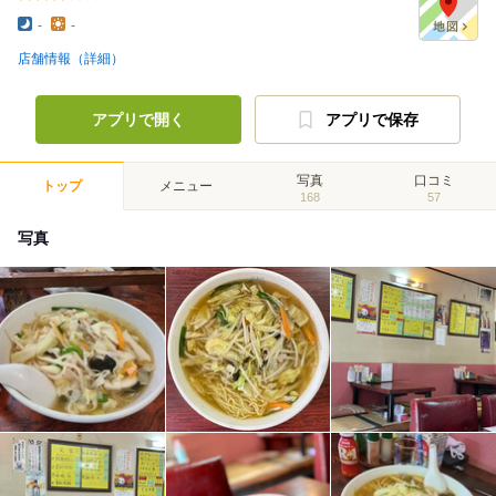
-
-
店舗情報（詳細）
アプリで開く
アプリで保存
写真
口コミ
トップ
メニュー
168
57
写真