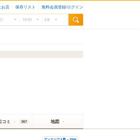
たお店
保存リスト
無料会員登録/ログイン
口コミ
地図
367
ディナーで人数 × 50pt