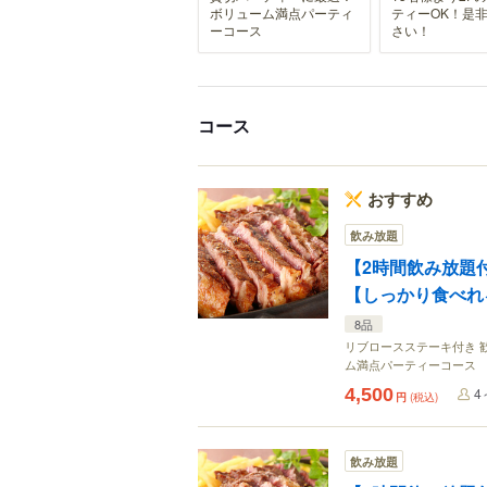
ボリューム満点パーティ
ティーOK！是
ーコース
さい！
コース
おすすめ
飲み放題
【2時間飲み放題
【しっかり食べれ
8品
リブロースステーキ付き 
ム満点パーティーコース
4,500
4
円
(税込)
飲み放題