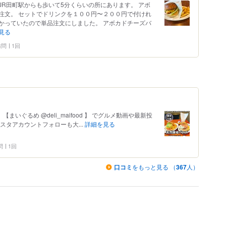
R田町駅からも歩いて5分くらいの所にあります。 アボ
注文。 セットでドリンクを１００円〜２００円で付けれ
かっていたので単品注文にしました。 アボカドチーズバ
見る
 訪問
1回
 【まいぐるめ @deli_maifood 】 でグルメ動画や最新投
スタアカウントフォローも大...
詳細を見る
問
1回
口コミ
をもっと見る （
367
人）