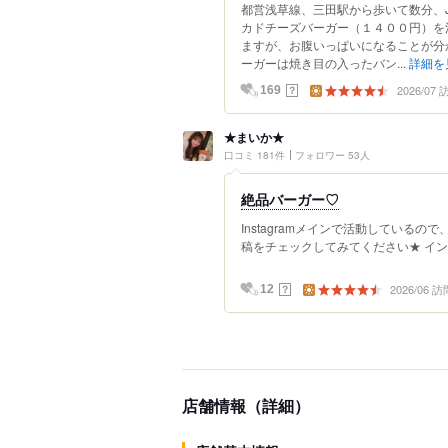
都営浅草線、三田駅から歩いて数分、J
カドチーズバーガー（１４００円）を
ますが、お腹いっぱいになることが分
ーガーは焼き目の入ったバン...
詳細を
2026/07
？
169
★まいか★
口コミ 181件
フォロワー 53人
絶品バーガー♡
Instagramメインで活動しているので、
稿をチェックしてみてください★ イン
2026/06 訪
？
12
店舗情報（詳細）