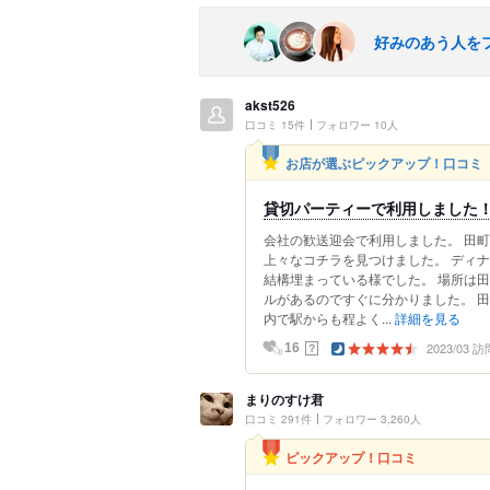
好みのあう人を
akst526
口コミ 15件
フォロワー 10人
お店が選ぶピックアップ！口コミ
貸切パーティーで利用しました
会社の歓送迎会で利用しました。 田
上々なコチラを見つけました。 ディ
結構埋まっている様でした。 場所は田
ルがあるのですぐに分かりました。 
内で駅からも程よく...
詳細を見る
2023/03 訪
？
16
まりのすけ君
口コミ 291件
フォロワー 3,260人
ピックアップ！口コミ