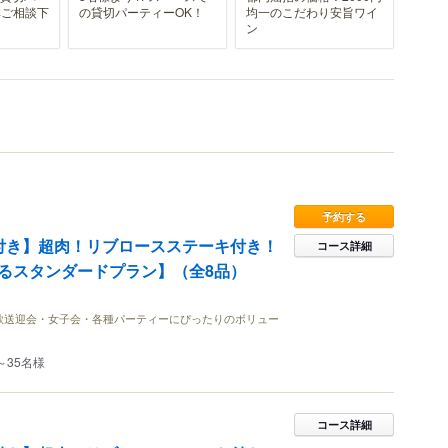
非ご相談下
の貸切パーティーOK！
均一のこだわり安旨ワイ
ン
予約する
付き】超肉！リブロースステーキ付き！
コース詳細
るスタンダードプラン】（全8品）
歓送迎会・女子会・各種パーティーにぴったりのボリュー
～35名様
コース詳細