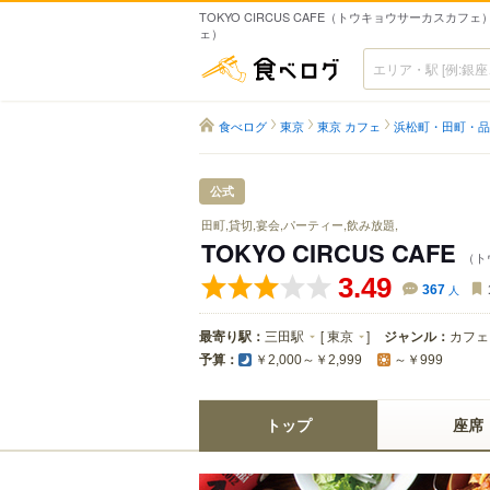
TOKYO CIRCUS CAFE（トウキョウサーカスカフェ）
ェ）
食べログ
食べログ
東京
東京 カフェ
浜松町・田町・品
公式
田町,貸切,宴会,パーティー,飲み放題,
TOKYO CIRCUS CAFE
（ト
3.49
367
人
最寄り駅：
三田駅
[
東京
]
ジャンル：
カフェ
予算：
￥2,000～￥2,999
～￥999
トップ
座席