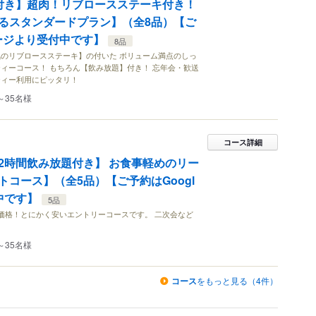
付き】超肉！リブロースステーキ付き！
るスタンダードプラン】（全8品）【ご
ページより受付中です】
8品
のリブロースステーキ】の付いた ボリューム満点のしっ
ィーコース！ もちろん【飲み放題】付き！ 忘年会・歓送
ティー利用にピッタリ！
～35名様
コース詳細
2時間飲み放題付き】 お食事軽めのリー
コース】（全5品）【ご予約はGoogl
中です】
5品
価格！とにかく安いエントリーコースです。 二次会など
～35名様
コース
をもっと見る（4件）