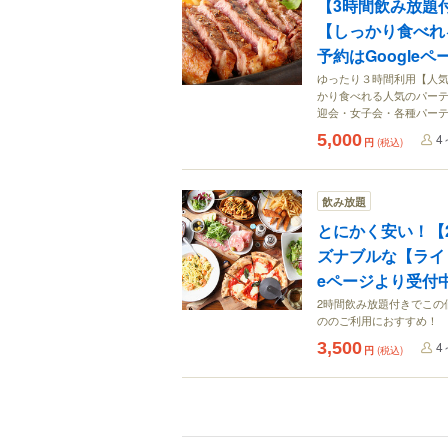
【3時間飲み放題
【しっかり食べれ
予約はGoogle
ゆったり３時間利用【人気
かり食べれる人気のパーテ
迎会・女子会・各種パー
5,000
4
円
(税込)
飲み放題
とにかく安い！【
ズナブルな【ライト
eページより受付
2時間飲み放題付きでこの
ののご利用におすすめ！
3,500
4
円
(税込)