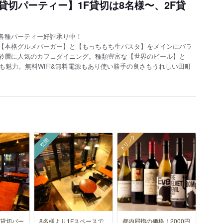
切パーティー】1F貸切は8名様〜、2F貸
各種パーティー好評承り中！
【本格グルメバーガー】と【もっちもち生パスタ】をメインにバラ
齢層に人気のカフェダイニング。種類豊富な【世界のビール】と
も魅力。無料WiFi&無料電源もあり使い勝手の良さもうれしい田町
ドリンク
空間
の貸切パー
8名様より1Fスペースで
都内屈指の価格！2000円