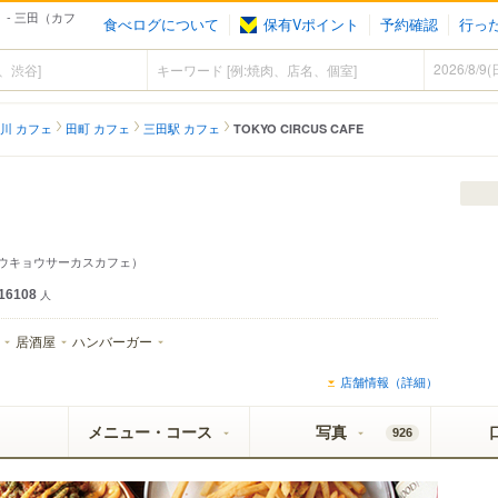
 - 三田（カフ
食べログについて
保有Vポイント
予約確認
行っ
川 カフェ
田町 カフェ
三田駅 カフェ
TOKYO CIRCUS CAFE
ウキョウサーカスカフェ）
16108
人
居酒屋
ハンバーガー
店舗情報（詳細）
メニュー・コース
写真
926