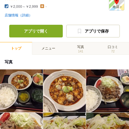
￥2,000～￥2,999
-
店舗情報（詳細）
アプリで開く
アプリで保存
写真
口コミ
トップ
メニュー
141
72
写真