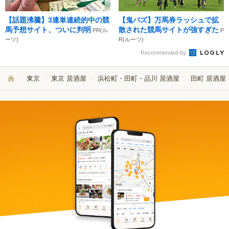
【話題沸騰】3連単連続的中の競
【鬼バズ】万馬券ラッシュで拡
馬予想サイト、ついに判明
散された競馬サイトが強すぎた
PR(ル
P
ーツ)
R(ルーツ)
Recommended by
東京
東京 居酒屋
浜松町・田町・品川 居酒屋
田町 居酒屋