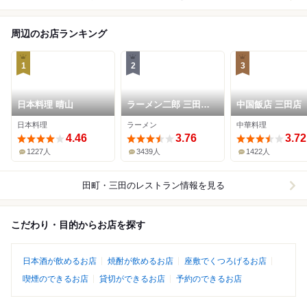
周辺のお店ランキング
1
2
3
日本料理 晴山
ラーメン二郎 三田本
中国飯店 三田店
店
日本料理
ラーメン
中華料理
4.46
3.76
3.72
1227人
3439人
1422人
田町・三田
のレストラン情報を見る
こだわり・目的からお店を探す
日本酒が飲めるお店
焼酎が飲めるお店
座敷でくつろげるお店
喫煙のできるお店
貸切ができるお店
予約のできるお店