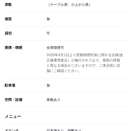
席数
（テーブル席、小上がり席）
個室
無
貸切
可
禁煙・喫煙
全席喫煙可
2020年4月1日より受動喫煙対策に関する法律(改
正健康増進法）が施行されており、最新の情報
と異なる場合がございますので、ご来店前に店
舗にご確認ください。
駐車場
無
空間・設備
座敷あり
メニュー
ドリンク
日本酒あり、焼酎あり