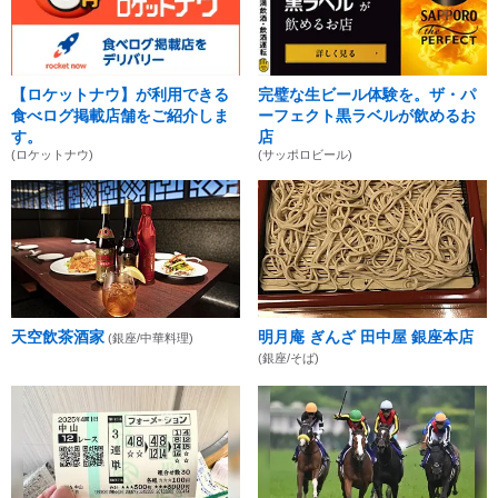
【ロケットナウ】が利用できる
完璧な生ビール体験を。ザ・パ
食べログ掲載店舗をご紹介しま
ーフェクト黒ラベルが飲めるお
す。
店
(ロケットナウ)
(サッポロビール)
天空飲茶酒家
明月庵 ぎんざ 田中屋 銀座本店
(銀座/中華料理)
(銀座/そば)