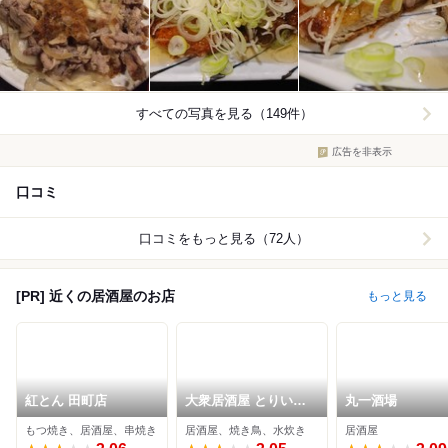
すべての写真を見る（149件）
広告を非表示
口コミ
口コミをもっと見る（72人）
[PR] 近くの居酒屋のお店
もっと見る
紅とん 田町店
大衆居酒屋 とりいち
丸一酒場
ず 田町慶応仲通り店
もつ焼き、居酒屋、串焼き
居酒屋、焼き鳥、水炊き
居酒屋