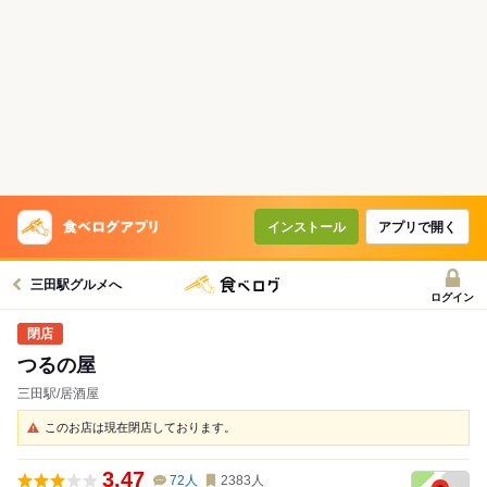
インストール
アプリで開く
三田駅グルメへ
ログイン
つるの屋
三田駅/居酒屋
このお店は現在閉店しております。
3.47
72
人
2383
人