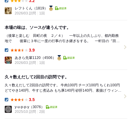
3.2
Dinner:
レフトくん
（1819）
2026/03 訪問
1回
本場の味は、ソースが違うんです。
（後輩と楽しむ 田町の夜 ２／４） 一年以上の久しぶり、都内勤務
地で 後輩に３年に一度の行事の引き継ぎをする。 一軒目の『田町
にセンバネ』さんを後に ...
3.9
Dinner:
あきら先輩1120
（4506）
2026/03 訪問
1回
久々数えだして2回目の訪問です。
久々数えだして2回目の訪問です。 牛肉100円 チーズ100円 ちくわ100円
どてやき140円、牛すじ煮込み もち豚140円 砂肝140円、素揚げ ウィンナ
ー1...
3.5
Dinner:
y-u-p-p-y
（3076）
2025/10 訪問
2回