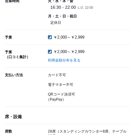
営業時間
火・水・木・金
16:30 - 22:00
L.O. 22:00
月・土・日・祝日
定休日
￥2,000～￥2,999
予算
￥2,000～￥2,999
予算
（口コミ集計）
利用金額分布を見る
支払い方法
カード不可
電子マネー不可
QRコード決済可
（PayPay）
席・設備
席数
28席（スタンディングカウンター8席、テーブル