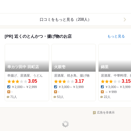
口コミをもっと見る（208人）
[PR] 近くのとんかつ・揚げ物のお店
もっと見る
串カツ田中 田町店
火鼓壱
錦里
串揚げ、居酒屋、うどん
居酒屋、焼き鳥、揚げ物
居酒屋、中華料理、
3.05
3.17
3.15
￥2,000～￥2,999
￥3,000～￥3,999
￥3,000～￥3,999
Dinner:
Dinner:
Dinner:
-
-
～￥999
Lunch:
Lunch:
Lunch:
71人
53人
22人
広告を非表示