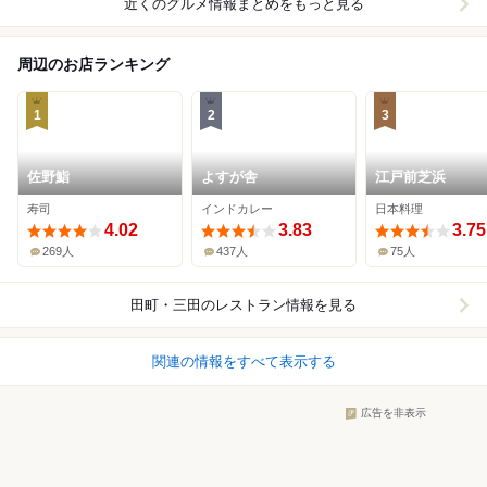
近くのグルメ情報まとめをもっと見る
周辺のお店ランキング
1
2
3
佐野鮨
よすが舎
江戸前芝浜
寿司
インドカレー
日本料理
4.02
3.83
3.75
269人
437人
75人
田町・三田
のレストラン情報を見る
関連の情報をすべて表示する
広告を非表示