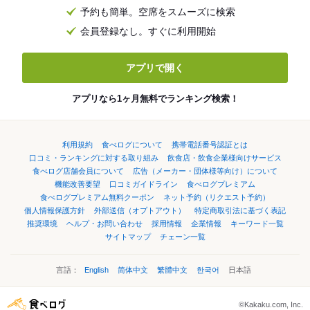
予約も簡単。空席をスムーズに検索
会員登録なし。すぐに利用開始
アプリで開く
アプリなら1ヶ月無料でランキング検索！
利用規約
食べログについて
携帯電話番号認証とは
口コミ・ランキングに対する取り組み
飲食店・飲食企業様向けサービス
食べログ店舗会員について
広告（メーカー・団体様等向け）について
機能改善要望
口コミガイドライン
食べログプレミアム
食べログプレミアム無料クーポン
ネット予約（リクエスト予約）
個人情報保護方針
外部送信（オプトアウト）
特定商取引法に基づく表記
推奨環境
ヘルプ・お問い合わせ
採用情報
企業情報
キーワード一覧
サイトマップ
チェーン一覧
言語：
English
简体中文
繁體中文
한국어
日本語
©Kakaku.com, Inc.