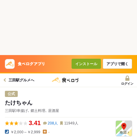
インストール
アプリで開く
三田駅グルメへ
ログイン
公式
たけちゃん
三田駅/串揚げ､ 郷土料理､ 居酒屋
3.41
208
人
11949
人
￥2,000～￥2,999
-