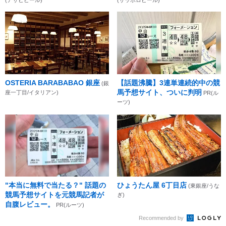
OSTERIA BARABABAO 銀座
【話題沸騰】3連単連続的中の競
(銀
馬予想サイト、ついに判明
座一丁目/イタリアン)
PR(ル
ーツ)
"本当に無料で当たる？" 話題の
ひょうたん屋 6丁目店
(東銀座/うな
競馬予想サイトを元競馬記者が
ぎ)
自腹レビュー。
PR(ルーツ)
Recommended by