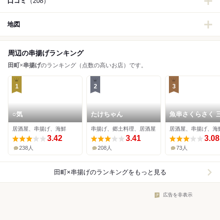
口コミ
（208）
地図
周辺の串揚げランキング
田町
×
串揚げ
のランキング（点数の高いお店）です。
1
2
3
○気
たけちゃん
魚串さくらさく 
店
居酒屋、串揚げ、海鮮
串揚げ、郷土料理、居酒屋
居酒屋、串揚げ、海
3.42
3.41
3.08
238人
208人
73人
田町×串揚げ
のランキングをもっと見る
広告を非表示