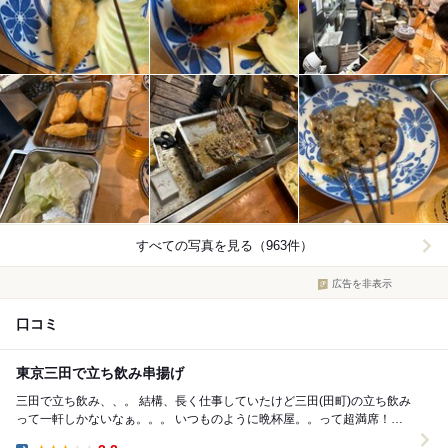
すべての写真を見る（963件）
広告を非表示
口コミ
東京三田で立ち飲み串揚げ
三田で立ち飲み、、。 結構、長く仕事していたけど三田(田町)の立ち飲み
って一軒しかないなぁ。。。 いつものように晩杯屋。。って超満席！！
晩杯屋でこんなの初めて三田(見た...