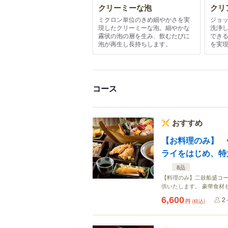
クリーミーな泡
クリ
ミクロン単位のきめ細やかさを実
ジョ
現したクリーミーな泡。細やかな
洗浄
霧状の泡の層を生み、飲むたびに
でき
泡が再生し長持ちします。
を実
コース
おすすめ
【お料理のみ】 
ライをはじめ、特
8品
【料理のみ】二鼓船盛コー
供いたします。 豪華食材
6,600
2
円
(税込)