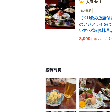
人気No.1
飲み放題
【２H飲み放題付
のアジフライをは
い方へ◎※お料理
8,000
3
円
(税込)
投稿写真