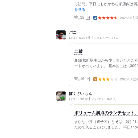
て訪問。平日にもかかわらず店内は満席
を見る
2026/06 訪
？
15
パニー
口コミ 5,325件
フォロワー 716人
二鼓
JR浜松町駅南口から少し歩いたところ
ードが出ています。 基本的には1,300円
2026/01 訪
？
10
ぽくさい ちん
口コミ 761件
フォロワー 841人
ボリューム満点のランチセット
まかない丼（親子丼）とそば（冷）\1
たので入ることにしました。 平日11: