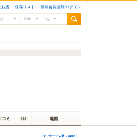
たお店
保存リスト
無料会員登録/ログイン
口コミ
地図
162
ディナーで人数 × 50pt