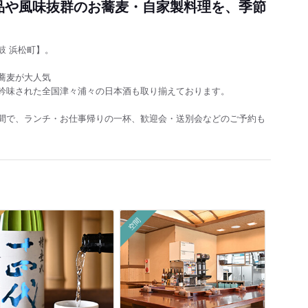
品や風味抜群のお蕎麦・自家製料理を、季節
鼓 浜松町】。
蕎麦が大人気
吟味された全国津々浦々の日本酒も取り揃えております。
間で、ランチ・お仕事帰りの一杯、歓迎会・送別会などのご予約も
空間