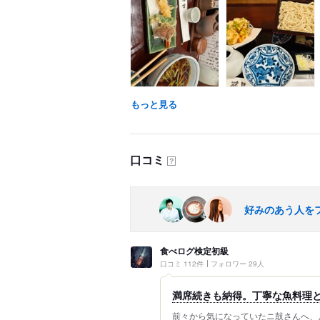
もっと見る
口コミ
？
好みのあう人を
食べログ検定初級
口コミ 112件
フォロワー 29人
満席続きも納得。丁寧な魚料理
前々から気になっていたニ鼓さんへ、