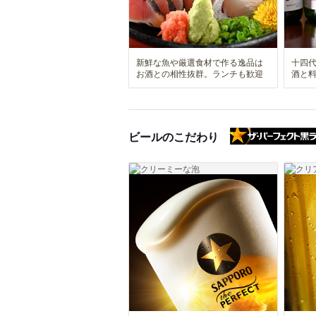
新鮮な魚や厳選食材で作る逸品は
十四
お酒との相性抜群。ランチも歓迎
酒と
ビールのこだわり