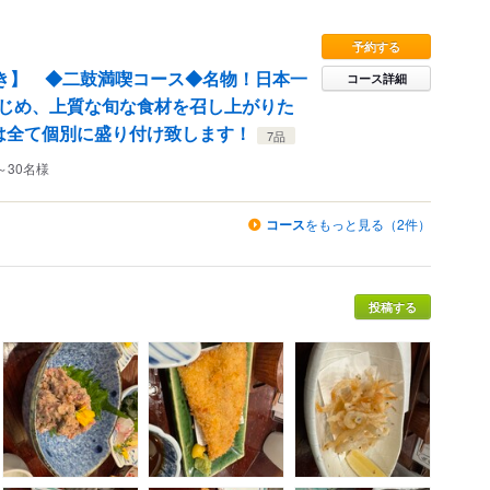
予約する
き】 ◆二鼓満喫コース◆名物！日本一
コース詳細
じめ、上質な旬な食材を召し上がりた
は全て個別に盛り付け致します！
7品
～30名様
コース
をもっと見る（2件）
投稿する