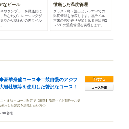
アなビール
徹底した温度管理
ッキやタンブラーを徹底的に
グラス・樽・注出というすべての
し、飲むたびにレーシングが
温度管理を徹底します。黒ラベル
る爽やかな味わいの黒ラベル
本来の味や香りが楽しめる注出時2
現。
～6℃の温度管理を実現します。
◆豪華舟盛コース◆二鼓自慢のアジフ
予約する
大岩牡蠣等を使用した贅沢なコース！
コース詳細
ス～８品～ コース限定で【豪華】船盛りでお刺身をご提
も使用した贅沢を堪能したい方◎
～30名様