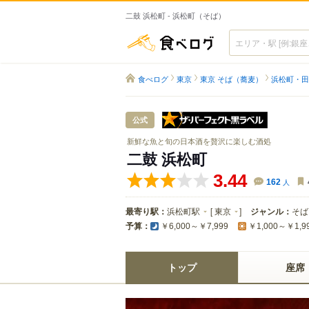
二鼓 浜松町 - 浜松町（そば）
食べログ
食べログ
東京
東京 そば（蕎麦）
浜松町・田
ザ・パーフ
公式
新鮮な魚と旬の日本酒を贅沢に楽しむ酒処
二鼓 浜松町
3.44
162
人
最寄り駅：
浜松町駅
[
東京
]
ジャンル：
そば
予算：
￥6,000～￥7,999
￥1,000～￥1,9
トップ
座席