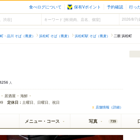
食べログについて
保有Vポイント
予約確認
行っ
町・品川 そば（蕎麦）
浜松町 そば（蕎麦）
浜松町駅 そば（蕎麦）
二鼓 浜松町
ェクト黒ラベル
4256
人
居酒屋
海鮮
定休日：
土曜日、日曜日、祝日
99
店舗情報（詳細）
メニュー・コース
写真
739