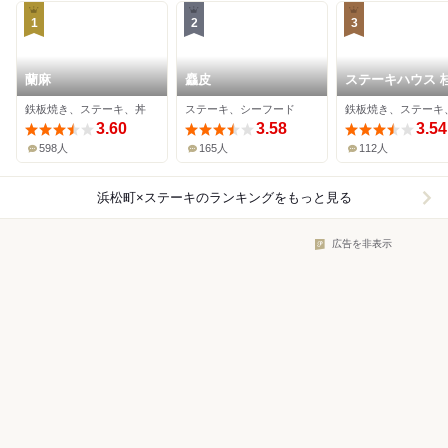
1
2
3
蘭麻
麤皮
ステーキハウス 
鉄板焼き、ステーキ、丼
ステーキ、シーフード
3.60
3.58
3.54
598人
165人
112人
浜松町×ステーキ
のランキングをもっと見る
広告を非表示