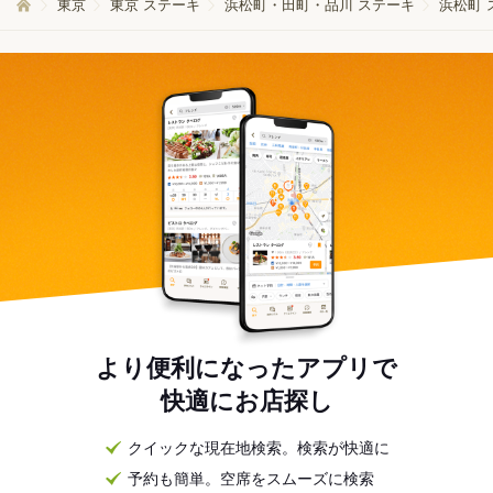
東京
東京 ステーキ
浜松町・田町・品川 ステーキ
浜松町 
より便利になったアプリで
快適にお店探し
クイックな現在地検索。検索が快適に
予約も簡単。空席をスムーズに検索