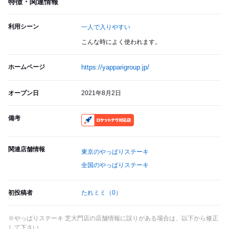
特徴・関連情報
利用シーン
一人で入りやすい
こんな時によく使われます。
ホームページ
https://yapparigroup.jp/
オープン日
2021年8月2日
備考
RocketNow
関連店舗情報
東京のやっぱりステーキ
全国のやっぱりステーキ
初投稿者
たれミミ
（0）
※やっぱりステーキ 芝大門店の店舗情報に誤りがある場合は、以下から修正
して下さい。