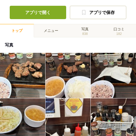
アプリで開く
アプリで保存
写真
口コミ
トップ
メニュー
838
182
写真