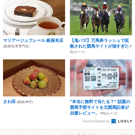
マリアージュフレール 銀座本店
【鬼バズ】万馬券ラッシュで拡
散された競馬サイトが強すぎた
(銀座/紅茶専門店)
P
R(ルーツ)
さわ田
"本当に無料で当たる？" 話題の
(銀座/寿司)
競馬予想サイトを元競馬記者が
自腹レビュー。
PR(ルーツ)
Recommended by