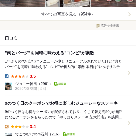
すべての写真を見る（954件）
広告を非表示
口コミ
"肉とバーグ"を同時に味わえる"コンビ"が素敵
1年ぶりの"やぱステ" メニューが少しリニューアルされていたけど "肉と
バーグ"を同時に味わえる"コンビ"が個人的に素敵 本日は"やっぱりステー
キ約100g＋やっぱりバーグ...
3.5
Dinner:
ジョニー神風
（2961）
2026/06 訪問
5回
9のつく日のクーポンでお得に楽しむジューシーなステーキ
9のつく日はお得なクーポンが配信されており、くじで替え肉50gが無料
になるクーポンをもらったので「やっぱりステーキ 芝大門店」を訪問。
店内に入り、案内された席に設置されているタ...
3.4
Lunch:
でこつむじfrom石川
（216）