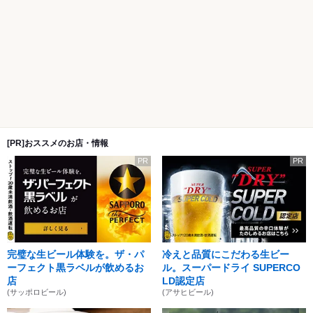
[PR]おススメのお店・情報
PR
PR
完璧な生ビール体験を。ザ・パ
冷えと品質にこだわる生ビー
ーフェクト黒ラベルが飲めるお
ル。スーパードライ SUPERCO
店
LD認定店
(サッポロビール)
(アサヒビール)