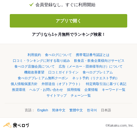
会員登録なし。すぐに利用開始
アプリで開く
アプリなら1ヶ月無料でランキング検索！
利用規約
食べログについて
携帯電話番号認証とは
口コミ・ランキングに対する取り組み
飲食店・飲食企業様向けサービス
食べログ店舗会員について
広告（メーカー・団体様等向け）について
機能改善要望
口コミガイドライン
食べログプレミアム
食べログプレミアム無料クーポン
ネット予約（リクエスト予約）
個人情報保護方針
外部送信（オプトアウト）
特定商取引法に基づく表記
推奨環境
ヘルプ・お問い合わせ
採用情報
企業情報
キーワード一覧
サイトマップ
チェーン一覧
言語：
English
简体中文
繁體中文
한국어
日本語
©Kakaku.com, Inc.