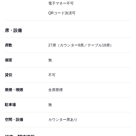
電子マネー不可
QRコード決済可
席・設備
席数
27席（カウンター9席／テーブル18席）
個室
無
貸切
不可
禁煙・喫煙
全席禁煙
駐車場
無
空間・設備
カウンター席あり