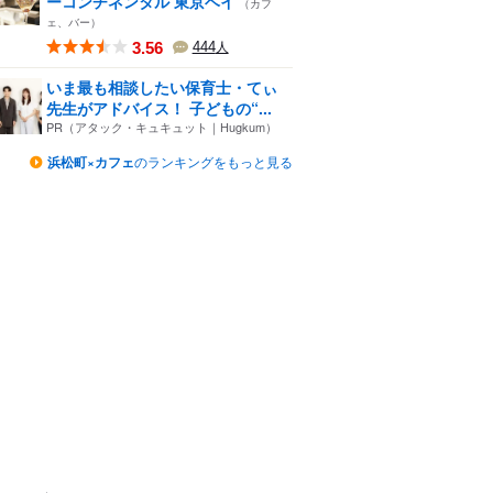
ーコンチネンタル 東京ベイ
（カフ
ェ、バー）
3.56
444
人
いま最も相談したい保育士・てぃ
先生がアドバイス！ 子どもの“...
PR（アタック・キュキュット｜Hugkum）
浜松町×カフェ
のランキングをもっと見る