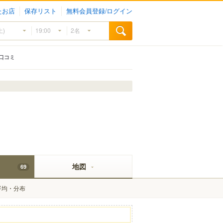
たお店
保存リスト
無料会員登録/ログイン
口コミ
地図
69
平均・分布