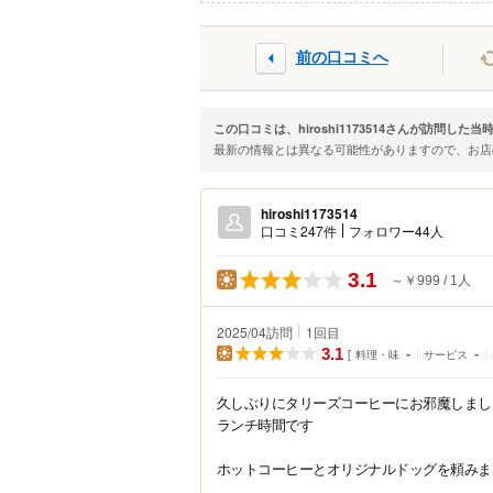
前の口コミへ
この口コミは、hiroshi1173514さんが訪問し
最新の情報とは異なる可能性がありますので、お
hiroshi1173514
口コミ247件
フォロワー44人
3.1
～￥999
1人
2025/04訪問
1
回目
3.1
料理・味
-
サービス
-
久しぶりにタリーズコーヒーにお邪魔しまし
ランチ時間です
ホットコーヒーとオリジナルドッグを頼みま