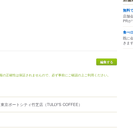
無料
店舗
PRが
食べ
既に
きま
報の正確性は保証されませんので、必ず事前にご確認の上ご利用ください。
 東京ポートシティ竹芝店
（TULLY'S COFFEE）