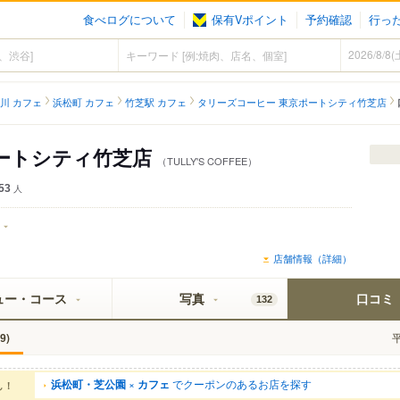
食べログについて
保有Vポイント
予約確認
行っ
川 カフェ
浜松町 カフェ
竹芝駅 カフェ
タリーズコーヒー 東京ポートシティ竹芝店
ートシティ竹芝店
（TULLY'S COFFEE）
53
人
店舗情報（詳細）
ュー・コース
写真
口コミ
132
)
9
浜松町・芝公園
×
カフェ
でクーポンのあるお店を探す
ん！