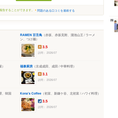
報告することができます。
問題のある口コミを連絡する
RAMEN 百舌鳥
（赤坂、赤坂見附、溜池山王 / ラーメ
ン、つけ麺）
3.5
訪問： 2026/07
屋）
福泰厨房
（京成成田、成田 / 中華料理）
3.1
訪問： 2026/07
理、韓国
Kona's Coffee
（初富、新鎌ケ谷、北初富 / ハワイ料理）
3.5
訪問： 2026/07