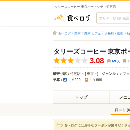
: タリーズコーヒー 東京ポートシティ竹芝店
食べログ
食べログ
東京
東京 カフェ
浜松町・田町・品
タリーズコーヒー 東京ポ
3.08
69
人
3
最寄り駅：
竹芝駅
[
東京
]
ジャンル：
カフェ
予算：
～￥999
～￥999
トップ
メニ
口コミ
(
6
食べログにはお得なクーポンが盛りだくさ