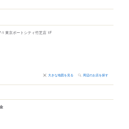
7-1
東京ポートシティ竹芝
店 1F
大きな地図を見る
周辺のお店を探す
金