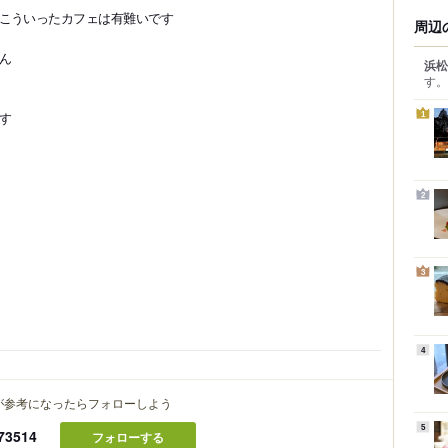
こういったカフェは有難いです
周辺
ん
浜松
す。
す
1
2
3
4
が参考になったらフォローしよう
5
73514
フォローする