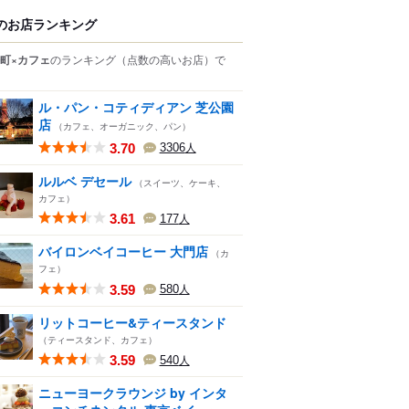
のお店ランキング
町×カフェ
のランキング
（点数の高いお店）
で
ル・パン・コティディアン 芝公園
店
（カフェ、オーガニック、パン）
3.70
3306
人
ルルベ デセール
（スイーツ、ケーキ、
カフェ）
3.61
177
人
バイロンベイコーヒー 大門店
（カ
フェ）
3.59
580
人
リットコーヒー&ティースタンド
（ティースタンド、カフェ）
3.59
540
人
ニューヨークラウンジ by インタ