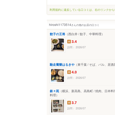
利用規約に違反している口コミは、右のリンクから
hiroshi1173514
さんの他のお店の口コミ
餃子の王将
（西白井 / 餃子、中華料理）
3.4
訪問： 2026/07
馳走蕎樂はるきや
（東千葉 / そば、バル、居酒
4.0
訪問： 2026/07
叙々苑
（横浜、新高島、高島町 / 焼肉、日本料
料理）
3.7
訪問： 2026/07