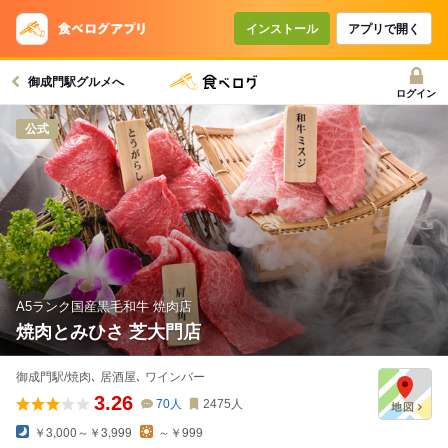
コースで使えるクーポン
戻る
インストール
アプリで開く
御成門駅グルメへ
クーポンを利用せず予約する
ログイン
公式
A5ランク国産黒毛和牛 焼肉店
焼肉とみひさ 芝大門店
御成門駅/焼肉､ 居酒屋､ ワインバー
3.26
70
人
2475
人
￥3,000～￥3,999
～￥999