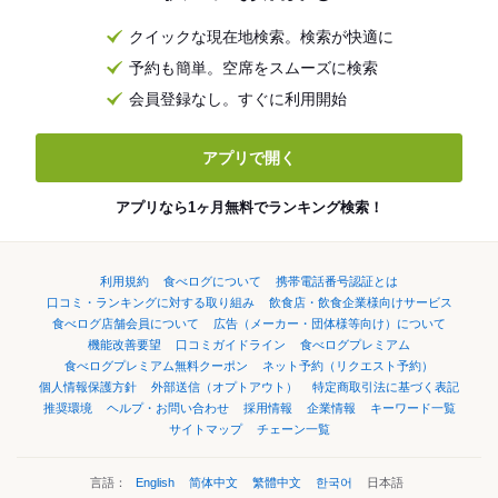
クイックな現在地検索。検索が快適に
予約も簡単。空席をスムーズに検索
会員登録なし。すぐに利用開始
アプリで開く
アプリなら1ヶ月無料でランキング検索！
利用規約
食べログについて
携帯電話番号認証とは
口コミ・ランキングに対する取り組み
飲食店・飲食企業様向けサービス
食べログ店舗会員について
広告（メーカー・団体様等向け）について
機能改善要望
口コミガイドライン
食べログプレミアム
食べログプレミアム無料クーポン
ネット予約（リクエスト予約）
個人情報保護方針
外部送信（オプトアウト）
特定商取引法に基づく表記
推奨環境
ヘルプ・お問い合わせ
採用情報
企業情報
キーワード一覧
サイトマップ
チェーン一覧
言語：
English
简体中文
繁體中文
한국어
日本語