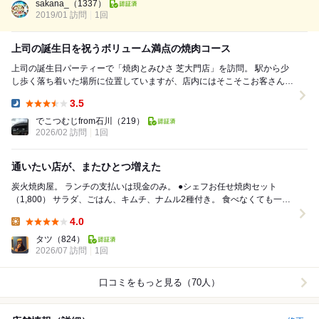
肉としてはトントロ主体で2枚だけ牛肉がありました。火力しっかりの七
sakana_
（1337）
輪でストレスなく焼けて1卓をおひとり様...
2019/01 訪問
1回
上司の誕生日を祝うボリューム満点の焼肉コース
上司の誕生日パーティーで「焼肉とみひさ 芝大門店」を訪問。 駅から少
し歩く落ち着いた場所に位置していますが、店内にはそこそこお客さんが
入っており賑わいを見せていました。 今回は...
3.5
Dinner:
でこつむじfrom石川
（219）
2026/02 訪問
1回
通いたい店が、またひとつ増えた
炭火焼肉屋。 ランチの支払いは現金のみ。 ●シェフお任せ焼肉セット
（1,800） サラダ、ごはん、キムチ、ナムル2種付き。 食べなくても一目
だけでおいしいのが予感で...
4.0
Lunch:
タツ
（824）
2026/07 訪問
1回
口コミをもっと見る（70人）