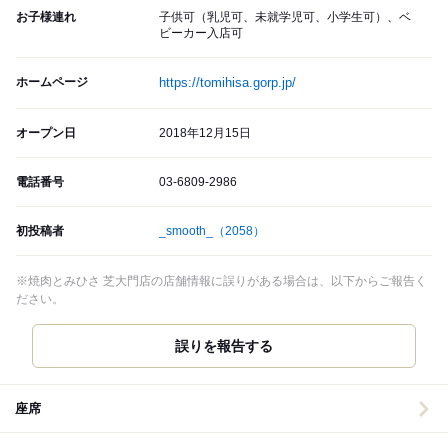
お子様連れ
子供可（乳児可、未就学児可、小学生可）、ベ
ビーカー入店可
ホームページ
https://tomihisa.gorp.jp/
オープン日
2018年12月15日
電話番号
03-6809-2986
初投稿者
_smooth_
（2058）
※焼肉とみひさ 芝大門店の店舗情報に誤りがある場合は、以下からご報告く
ださい。
誤りを報告する
座席