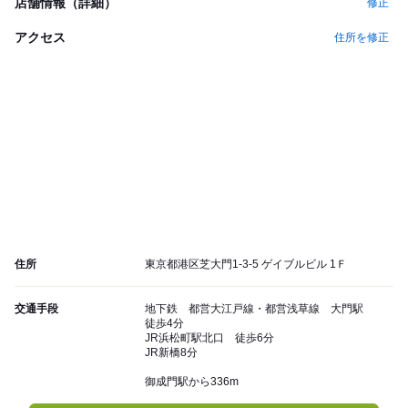
店舗情報（詳細）
修正
アクセス
住所を修正
住所
東京都港区芝大門1-3-5 ゲイブルビル 1Ｆ
交通手段
地下鉄 都営大江戸線・都営浅草線 大門駅
徒歩4分
JR浜松町駅北口 徒歩6分
JR新橋8分
御成門駅から336m