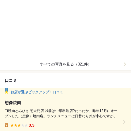
すべての写真を見る（321件）
口コミ
お店が選ぶピックアップ！口コミ
想像焼肉
❑焼肉とみひさ 芝大門店 以前は中華料理店?だったか、昨年12月にオー
プンした（想像）焼肉店。ランチメニューは日替わり丼が中心ですが、一
人でも焼肉ランチが可能で期間限定メニューもあったのでオーダー。 ◉お
3.3
得な焼肉ランチ￥９００ ３分程で供されました。 流石にこの値段なので
Lunch: