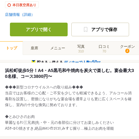
本日夜空席あり
店舗情報（詳細）
アプリで開く
アプリで保存
写真
口コミ
クーポン
トップ
座席
メニュー
310
70
2
50
貯まる・使える
ディナーで人数×
pt
浜松町徒歩5分！A4・A5黒毛和牛焼肉を炭火で楽しむ。宴会最大3
0名様、コース3800円〜
◆◆◆新型コロナウイルスへの取り組み◆◆◆
当店ではお客様のご心配・ご不安を少しでも軽減できるよう、アルコール消
毒剤を設置し、密接になりがちな宴会場を通常よりも更に広くスペースを確
保し、室内の十分な換気に努めております。
◆とみひさのお肉
華麗なるﾀﾝ三兄弟|先・中・元の各部位に分けてお楽しみください
A5ｻｰﾛｲﾝ焼きすき,絶品ﾎﾙﾓﾝのｺﾘｺﾘ,みすじ握り…極上のお肉を堪能