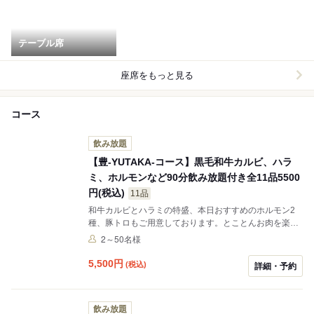
テーブル席
座席をもっと見る
コース
飲み放題
【豊-YUTAKA-コース】黒毛和牛カルビ、ハラ
ミ、ホルモンなど90分飲み放題付き全11品5500
円(税込)
11品
和牛カルビとハラミの特盛、本日おすすめのホルモン2
種、豚トロもご用意しております。とことんお肉を楽し
むならこのコース！ 席利用時間(提供制限時間)90分制、
2～50名様
ご延長の場合は別の料金かかりますのでご相談どうぞ。
当日の予約状況によりご延長ができないの場合もござい
5,500
円
(税込)
詳細・予約
ます、ご了承ください。 【 90分間飲み放題付⭐︎L.O15分
前⭐︎】
飲み放題