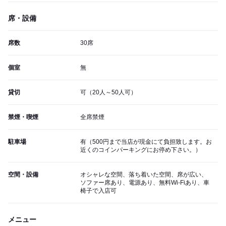
席・設備
席数
30席
個室
無
貸切
可（20人～50人可）
禁煙・喫煙
全席禁煙
駐車場
有（500円まで当店が現金にて負担致します。お
近くのコインパーキングにお停め下さい。）
空間・設備
オシャレな空間、落ち着いた空間、席が広い、
ソファー席あり、電源あり、無料Wi-Fiあり、車
椅子で入店可
メニュー