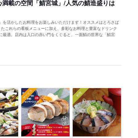
心満載の空間「鯖宮城」/人気の鯖造盛りは
」を活かしたお料理をお楽しみいただけます！オススメはとろさば
またこれらの看板メニューに加え、多彩なお料理と豊富なドリンク
に最適。店内は入口の赤い門をくぐると、一面鯖の世界な「鯖宮
サービス
料理