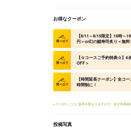
お得なクーポン
クーポン
【8/11～8/15限定】16時
円＞or幻の鯖寿司炙り＜無
クーポン
【☆コースご予約特典☆】6名
OFF＞
クーポン
【時間延長クーポン】全コー
時間制に！
※ クーポンごとに条件が異なりますので、必ず利用
投稿写真