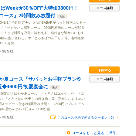
さばWeek★30％OFF大特価3800円！
コース詳細
コース』2時間飲み放題付
7品
/3~8/8ご予約限定★いつものSABARがもっと特別になる一
て「サカサバ大感謝コース」5500円相当のコースが30％
円に！さば料理を存分に味わえる、鯖好きな皆サバにおす
4種の盛り合わせ」や「とろさばの灰干し」等、名物も集
O.30分前
～38名様
予約する
か夏コース『サバっとお手軽プラン/9
コース詳細
◆4600円/初夏宴会に
9品
季限定のさばやか夏コース！「とろさばユッケ」や「さば
ス」「とろさばの灰干しの焼き物」等、宴会におすすめの
♪ 生ビール付き2時間飲み放題！！+500円でプレミアム
理のみは3600円★※L.O.30分前
～38名様
このコース予約で使えるクーポン（3）
コース
をもっと見る（15件）