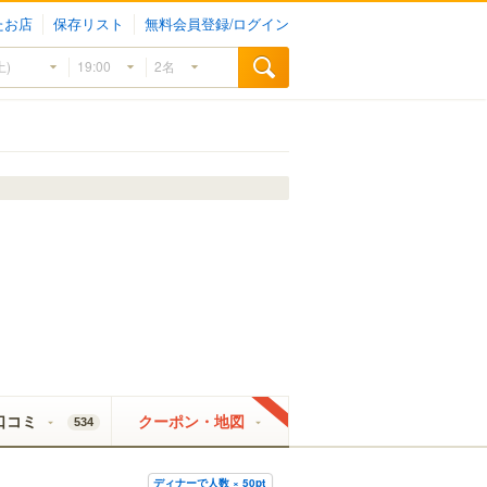
たお店
保存リスト
無料会員登録/ログイン
口コミ
クーポン・地図
534
ディナーで人数 × 50pt