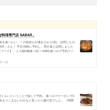
料理専門店 SABAR」
魚を食べたい…！の気持ちが沸き上がり(笑)、訪問したの
BAR」さん！ 平日18時に予約し、同行者と訪問しました
フード】 ・とろ鯖4種食べ比べ ¥980(食べログ予約クー
問
1回
間くらいということで探して予約。 食べログクーポンで3
あまりこまないのかなと思ったら案の定でした。 （時間