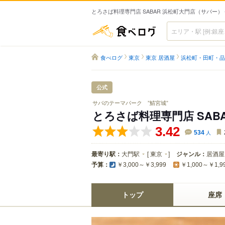
とろさば料理専門店 SABAR 浜松町大門店（サバー） 
食べログ
食べログ
東京
東京 居酒屋
浜松町・田町・品
公式
サバのテーマパーク ”鯖宮城”
とろさば料理専門店 SAB
3.42
534
人
最寄り駅：
大門駅
[
東京
]
ジャンル：
居酒屋
予算：
￥3,000～￥3,999
￥1,000～￥1,9
トップ
座席