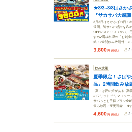
★8/3~8/8はさか
『サカサバ大感謝
8月3日はさかさばの日！8
週間。皆サバに感謝を込め
OFFの３８００（サバ）
すめ♪看板料理の「お刺身
結！2時間飲み放題付！※L.
3,800
2
円
(税込)
飲み放題
夏季限定！さばや
品』2時間飲み放題
~夏には夏の鯖がある~夏
のフリット チリマヨソー
サバっとお手軽プラン全9品
飲み放題に変更可能！ ★お料
4,600
2
円
(税込)