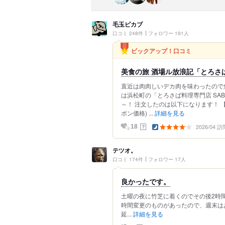
毛玉ピカブ
口コミ 248件
フォロワー 191人
ピックアップ！口コミ
美食の旅 酒場ル放浪記「とろさば
直近は肉肉しいデカ肉を味わったので
は浜松町の「とろさば料理専門店 SA
～！ 注文したのは以下になります！ 【
ポン価格) ...
詳細を見る
2026/04 訪
？
18
テツオ。
口コミ 174件
フォロワー 17人
良かったです。
土曜の夜に竹芝に着くのでその後2時
時間変更のものがあったので、週末は
延...
詳細を見る