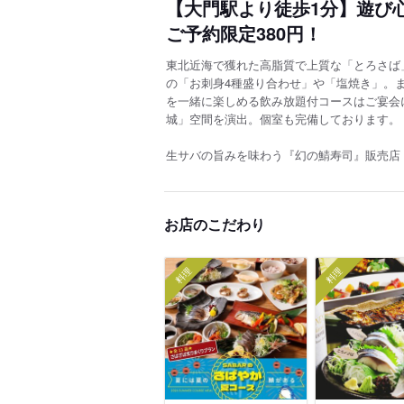
【大門駅より徒歩1分】遊び
ご予約限定380円！
東北近海で獲れた高脂質で上質な「とろさば
の「お刺身4種盛り合わせ」や「塩焼き」。
を一緒に楽しめる飲み放題付コースはご宴会
城」空間を演出。個室も完備しております。
生サバの旨みを味わう『幻の鯖寿司』販売店
お店のこだわり
料理
料理