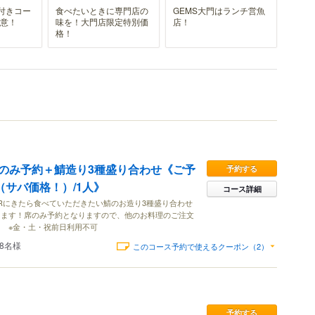
付きコー
食べたいときに専門店の
GEMS大門はランチ営魚
用意！
味を！大門店限定特別価
店！
格！
のみ予約＋鯖造り3種盛り合わせ《ご予
予約する
（サバ価格！）/1人》
コース詳細
ARにきたら食べていただきたい鯖のお造り3種盛り合わせ
します！席のみ予約となりますので、他のお料理のご注文
 ※金・土・祝前日利用不可
38名様
このコース予約で使えるクーポン（2）
予約する