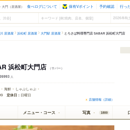
食べログについて
保有Vポイント
予約確認
行っ
- 大門（居酒屋）
川 居酒屋
浜松町 居酒屋
大門駅 居酒屋
とろさば料理専門店 SABAR 浜松町大門店
AR 浜松町大門店
（サバー）
26993
人
海鮮
しゃぶしゃぶ
定休日：
日曜日
99
店舗情報（詳細）
メニュー・コース
写真
1800