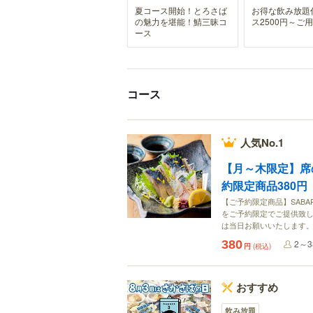
夏コース開始！とろさば
お得な飲み放題
の魅力を堪能！鯖三昧コ
ス2500円～ご
ース
コース
人気No.1
【月～木限定】席
約限定商品380円
【ご予約限定商品】SAB
をご予約限定でご提供致
は当日お願いいたします。
380
2～
円
(税込)
おすすめ
飲み放題