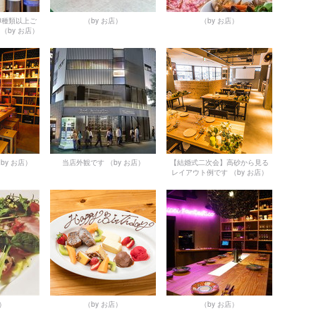
0種類以上ご
（by お店）
（by お店）
（by お店）
by お店）
当店外観です
（by お店）
【結婚式二次会】高砂から見る
レイアウト例です
（by お店）
店）
（by お店）
（by お店）