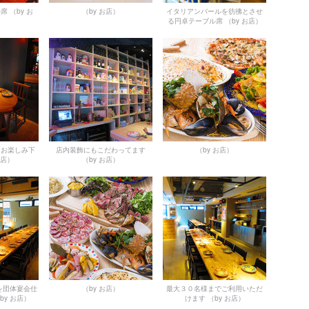
ル席
（by お
（by お店）
イタリアンバールを彷彿とさせ
る円卓テーブル席
（by お店）
をお楽しみ下
店内装飾にもこだわってます
（by お店）
お店）
（by お店）
を団体宴会仕
（by お店）
最大３０名様までご利用いただ
by お店）
けます
（by お店）