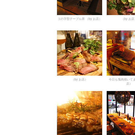
コの字型テーブル席
（by お店）
（by お
（by お店）
今日も塊肉焼いて
店）