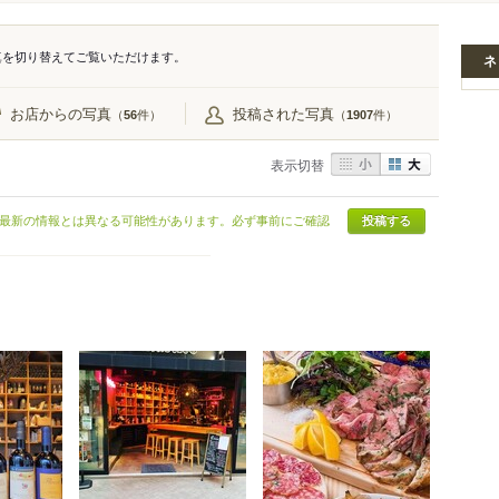
真を切り替えてご覧いただけます。
ネ
お店からの写真
投稿された写真
（
件）
（
件）
56
1907
表示切替
最新の情報とは異なる可能性があります。必ず事前にご確認
投稿する