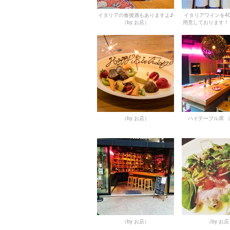
イタリアの食後酒もありますよ♪
イタリアワインを4
（by お店）
用意しております！
（by お店）
ハイテーブル席
（
（by お店）
（by お