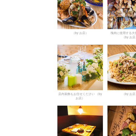
（by お店）
塊肉に使用する大
（by お
店内装飾もお任せください
（by
（by お
お店）