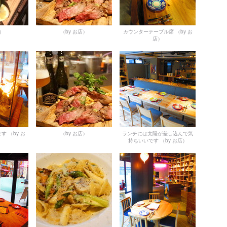
店）
（by お店）
カウンターテーブル席
（by お
店）
ます
（by お
（by お店）
ランチには太陽が差し込んで気
持ちいいです
（by お店）