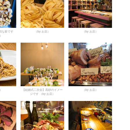
切な薪です
（by お店）
（by お店）
店）
店）
【結婚式二次会】高砂のイメー
（by お店）
ジです
（by お店）