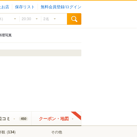
たお店
保存リスト
無料会員登録/ログイン
料理写真
口コミ
クーポン・地図
450
外観
(
)
その他
134