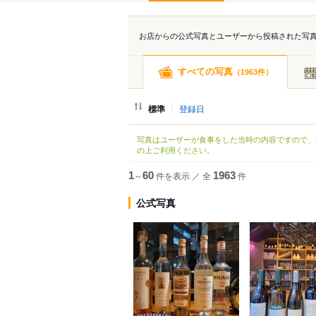
お店からの公式写真とユーザーから投稿された写
すべての写真
（
件）
1963
標準
登録日
写真はユーザーが食事をした当時の内容ですので、
の上ご利用ください。
1
～
60
件を表示
／
全
1963
件
公式写真