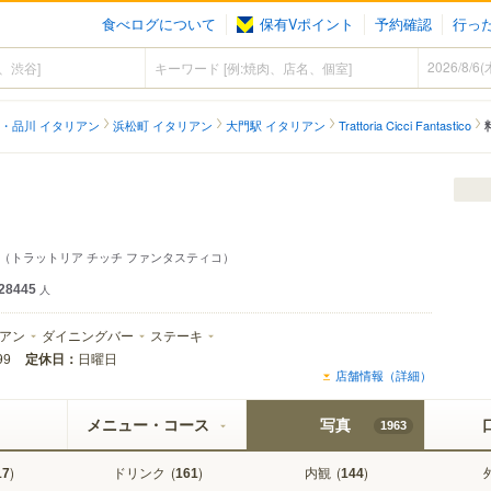
食べログについて
保有Vポイント
予約確認
行っ
・品川 イタリアン
浜松町 イタリアン
大門駅 イタリアン
Trattoria Cicci Fantastico
（トラットリア チッチ ファンタスティコ）
28445
人
アン
ダイニングバー
ステーキ
定休日：
日曜日
99
店舗情報（詳細）
メニュー・コース
写真
1963
)
ドリンク
(
)
内観
(
)
17
161
144