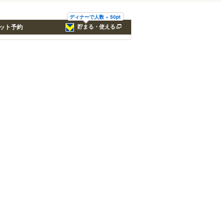
ディナーで人数 × 50pt
ット予約
貯まる・使える