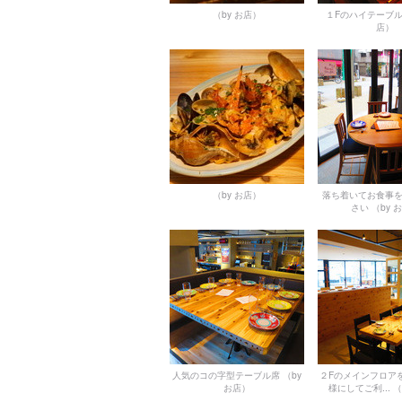
（by お店）
１Fのハイテーブ
店）
（by お店）
落ち着いてお食事
さい
（by 
人気のコの字型テーブル席
（by
２Fのメインフロア
お店）
様にしてご利...
（