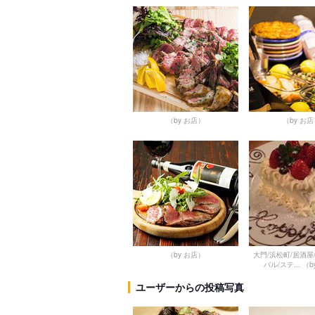
（by お店）
（by お
（by お店）
大門/浜松町/居酒屋
バル/ステ...
（b
ユーザーからの投稿写真