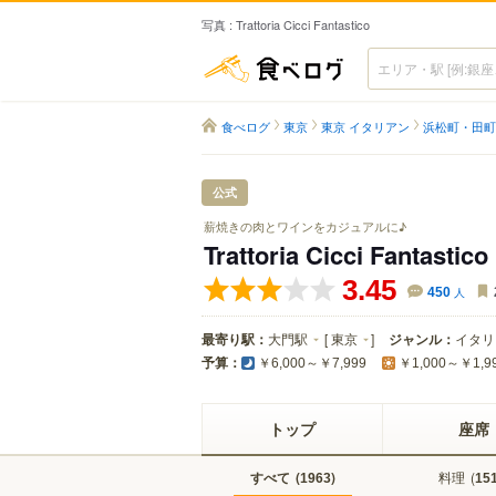
写真 : Trattoria Cicci Fantastico
食べログ
食べログ
東京
東京 イタリアン
浜松町・田町
公式
薪焼きの肉とワインをカジュアルに♪
Trattoria Cicci Fantastico
3.45
450
人
最寄り駅：
大門駅
[
東京
]
ジャンル：
イタリ
予算：
￥6,000～￥7,999
￥1,000～￥1,9
トップ
座席
すべて
(
)
料理
(
1963
15