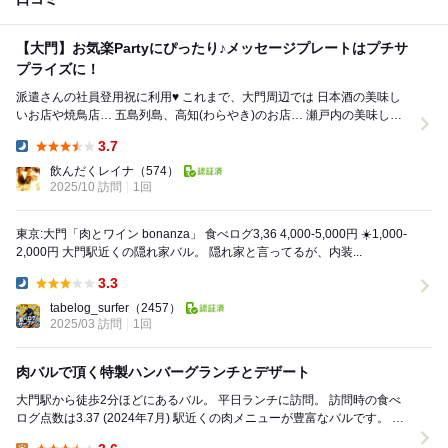
【大門】お気楽Partyにぴったり♪メッセージプレートはプチサ
プライズに！
派遣さんの社員登用祝に利用♥ これまで、大門周辺では 日本酒の美味し
いお店や焼鳥店… 五島列島、高知(わらやき)のお店… 瀬戸内の美味しい
お肉のお店など… ...
3.7
Dinner:
飲んだくレイナ
（574）
2025/10 訪問
1回
東京:大門「肉とワイン bonanza」 食べログ3,36 4,000-5,000円 ☀️1,000-
2,000円 大門駅近くの隠れ家バル。 隠れ家と言ってるが、内装...
3.3
Dinner:
tabelog_surfer
（2457）
2025/03 訪問
1回
肉バルで頂く特製ハンバーグランチとデザート
大門駅から徒歩2分ほどにあるバル。 平日ランチに訪問。 訪問時の食べ
ログ点数は3.37 (2024年7月) 駅近くの肉メニューが豊富なバルです。 ラ
ンチではハンバー...