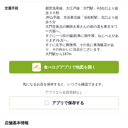
交通手段
都営浅草線、大江戸線「大門駅」A3出口より徒
歩３０秒
JR山手線、京浜東北線「浜松町駅」北口より徒
歩５分
大門交差点の鯛焼き屋さんの前の道を東京タワ
ー方面へ。
すぐに一つ目の脇道(角に熱中屋、ねじべえがあ
ります)を左へ。
すぐに左手に郵便局、その先に東海飯店があ
り、その向かいに当店がございます。
大門駅から187m
食べログアプリで地図を開く
気になるお店を保存すると、いつでも確認できます。
アプリなら会員登録なし
アプリで保存する
店舗基本情報