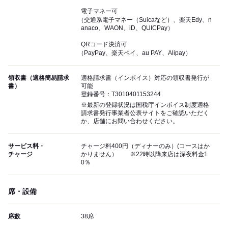
電子マネー可
（交通系電子マネー（Suicaなど）、楽天Edy、n
anaco、WAON、iD、QUICPay）
QRコード決済可
（PayPay、楽天ペイ、au PAY、Alipay）
領収書（適格簡易請求
適格請求書（インボイス）対応の領収書発行が
書）
可能
登録番号：T3010401153244
※最新の登録状況は国税庁インボイス制度適格
請求書発行事業者公表サイトをご確認いただく
か、店舗にお問い合わせください。
サービス料・
チャージ料400円（ディナーのみ）(コースはか
チャージ
かりません） ※22時以降来店は深夜料金1
0％
席・設備
席数
38席