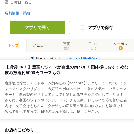
日曜日、祝日
店舗情報（詳細）
アプリで開く
アプリで保存
写真
口コミ
クーポン
トップ
メニュー
564
143
2
50
貯まる・使える
ディナーで人数×
pt
【貸切OK！】豊富なワインが自慢の肉バル！団体様におすすめな
飲み放題付5000円コースも◎
裏路地に佇む、アットホーム的存在の【bonanza】。クリーミーなパルミジ
ャーノパスタやリゾット、大好評のボロネーゼ、一番の人気の牛ハラミのス
テーキ、自家製のピザ！目でも舌でも楽しめる料理をご提供しております。
さらに、各国のワインやノンアルドリンクも充実。おしゃれで落ち着いた店
内は、女子会はもちろん、会社帰りの寄り道や週末の飲み会にも最適です。
飲んで食べて笑って、日頃の疲れを癒しにお越しください。
お店のこだわり