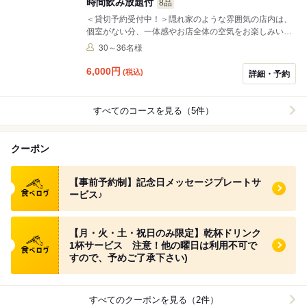
時間飲み放題付
8品
＜貸切予約受付中！＞隠れ家のような雰囲気の店内は、
個室がない分、一体感やお店全体の空気をお楽しみいた
だけます。また、どの角度からも見えるモニターを4台
30～36名様
設置。ご宴会やお集まりでご利用いただくのにぴったり
の空間です◎
6,000
円
(税込)
詳細・予約
すべてのコースを見る（5件）
クーポン
食べログ クーポン
【事前予約制】記念日メッセージプレートサ
ービス♪
食べログ クーポン
【月・火・土・祝日のみ限定】乾杯ドリンク
1杯サービス 注意！他の曜日は利用不可で
すので、予めご了承下さい)
すべてのクーポンを見る（2件）