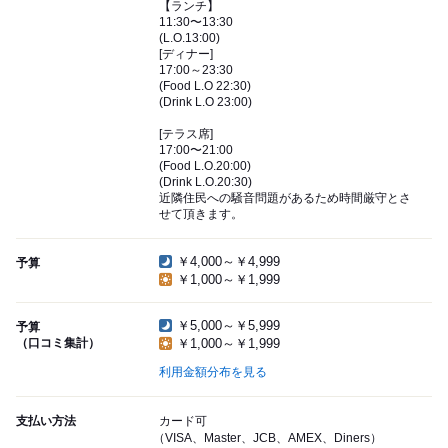
【ランチ】
11:30〜13:30
(L.O.13:00)
[ディナー]
17:00～23:30
(Food L.O 22:30)
(Drink L.O 23:00)
[テラス席]
17:00〜21:00
(Food L.O.20:00)
(Drink L.O.20:30)
近隣住民への騒音問題があるため時間厳守とさ
せて頂きます。
￥4,000～￥4,999
予算
￥1,000～￥1,999
￥5,000～￥5,999
予算
（口コミ集計）
￥1,000～￥1,999
利用金額分布を見る
支払い方法
カード可
（VISA、Master、JCB、AMEX、Diners）