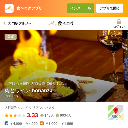
コースで使えるクーポン
戻る
インストール
アプリで開く
大門駅グルメへ
クーポンを利用せず予約する
ログイン
公式
心解ける空間で美酒美食に酔いしれる
肉とワイン bonanza
(ボナンザ)
大門駅/バル､ イタリアン､ パスタ
3.33
143
人
9034
人
￥4,000～￥4,999
￥1,000～￥1,999