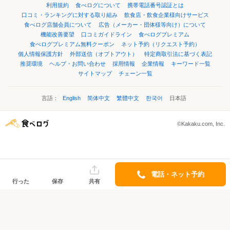
利用規約
食べログについて
携帯電話番号認証とは
口コミ・ランキングに対する取り組み
飲食店・飲食企業様向けサービス
食べログ店舗会員について
広告（メーカー・団体様等向け）について
機能改善要望
口コミガイドライン
食べログプレミアム
食べログプレミアム無料クーポン
ネット予約（リクエスト予約）
個人情報保護方針
外部送信（オプトアウト）
特定商取引法に基づく表記
推奨環境
ヘルプ・お問い合わせ
採用情報
企業情報
キーワード一覧
サイトマップ
チェーン一覧
言語：
English
简体中文
繁體中文
한국어
日本語
©Kakaku.com, Inc.
電話・ネット予約
行った
保存
共有