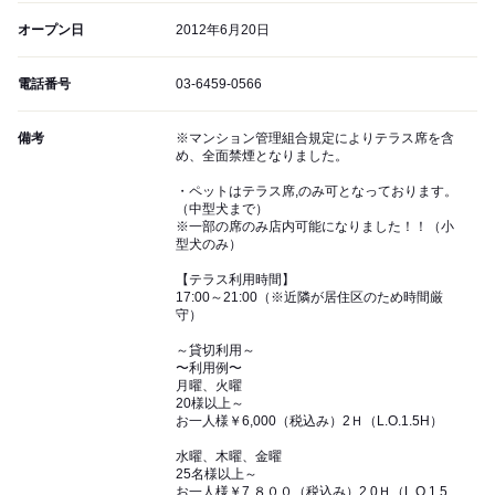
オープン日
2012年6月20日
電話番号
03-6459-0566
備考
※マンション管理組合規定によりテラス席を含
め、全面禁煙となりました。
・ペットはテラス席,のみ可となっております。
（中型犬まで）
※一部の席のみ店内可能になりました！！（小
型犬のみ）
【テラス利用時間】
17:00～21:00（※近隣が居住区のため時間厳
守）
～貸切利用～
〜利用例〜
月曜、火曜
20様以上～
お一人様￥6,000（税込み）2Ｈ（L.O.1.5H）
水曜、木曜、金曜
25名様以上～
お一人様￥7,８００（税込み）2.0Ｈ（L.O.1.5