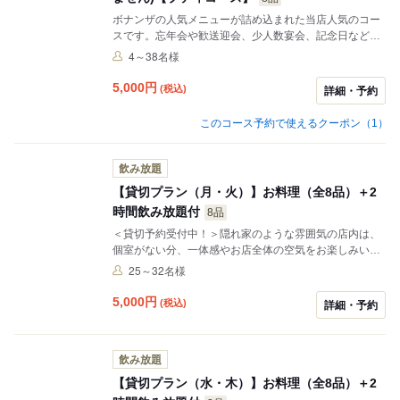
ボナンザの人気メニューが詰め込まれた当店人気のコー
スです。忘年会や歓送迎会、少人数宴会、記念日などに
最適のメニュー構成となっています。（※４名様～の承
4～38名様
りとなります。）
5,000
円
(税込)
詳細・予約
このコース予約で使えるクーポン（1）
飲み放題
【貸切プラン（月・火）】お料理（全8品）＋2
時間飲み放題付
8品
＜貸切予約受付中！＞隠れ家のような雰囲気の店内は、
個室がない分、一体感やお店全体の空気をお楽しみいた
だけます。また、どの角度からも見えるモニターを4台
25～32名様
設置。ご宴会やお集まりでご利用いただくのにぴったり
の空間です◎
5,000
円
(税込)
詳細・予約
飲み放題
【貸切プラン（水・木）】お料理（全8品）＋2