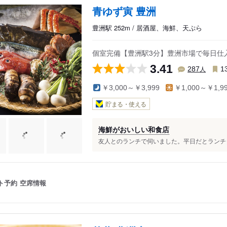
青ゆず寅 豊洲
豊洲駅 252m / 居酒屋、海鮮、天ぷら
個室完備【豊洲駅3分】豊洲市場で毎日仕
3.41
人
287
1
￥3,000～￥3,999
￥1,000～￥1,9
貯まる・使える
海鮮がおいしい和食店
友人とのランチで伺いました。平日だとランチタ
ト予約
空席情報