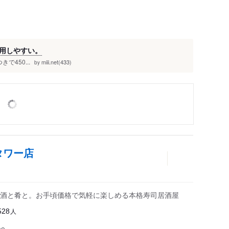
用しやすい。
450...
miii.net(433)
by
タワー店
酒と肴と。お手頃価格で気軽に楽しめる本格寿司居酒屋
人
528