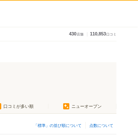
｜
430
110,853
店舗
口コミ
口コミが多い順
ニューオープン
「標準」の並び順について
点数について