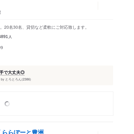
屋
。20名30名、貸切など柔軟にご対応致します。
人
4891
99
手で大丈夫◎
とろとろん(2386)
by
 ららぽーと豊洲