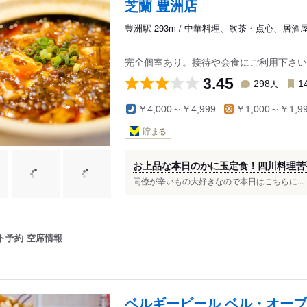
芝蘭 豊洲店
豊洲駅 293m / 中華料理、飲茶・点心、居酒
完全個室あり。接待や会食にご利用下さい
3.45
人
298
1
￥4,000～￥4,999
￥1,000～￥1,9
貯まる
お上品な本日のかに玉定食！四川料理苦
同僚が辛いもの大好きなので本日はこちらに...
ト予約
空席情報
ベルギービール ベル・オーブ