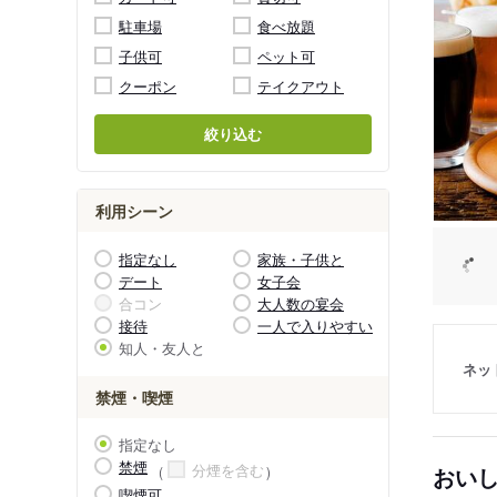
駐車場
食べ放題
子供可
ペット可
クーポン
テイクアウト
絞り込む
利用シーン
指定なし
家族・子供と
デート
女子会
合コン
大人数の宴会
接待
一人で入りやすい
知人・友人と
ネッ
禁煙・喫煙
指定なし
禁煙
分煙を含む
おい
喫煙可