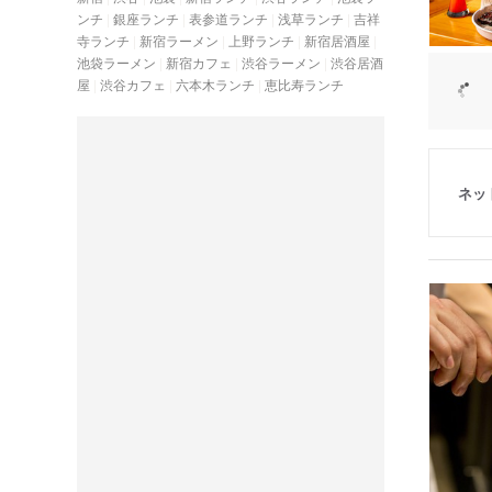
ンチ
銀座ランチ
表参道ランチ
浅草ランチ
吉祥
寺ランチ
新宿ラーメン
上野ランチ
新宿居酒屋
池袋ラーメン
新宿カフェ
渋谷ラーメン
渋谷居酒
屋
渋谷カフェ
六本木ランチ
恵比寿ランチ
ネッ