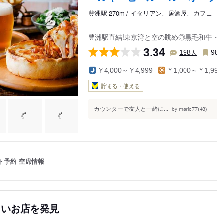
豊洲駅 270m / イタリアン、居酒屋、カフェ
豊洲駅直結!東京湾と空の眺め◎黒毛和牛
3.34
人
198
9
￥4,000～￥4,999
￥1,000～￥1,9
貯まる・使える
カウンターで友人と一緒に...
marie77(48)
by
ト予約
空席情報
しいお店を発見