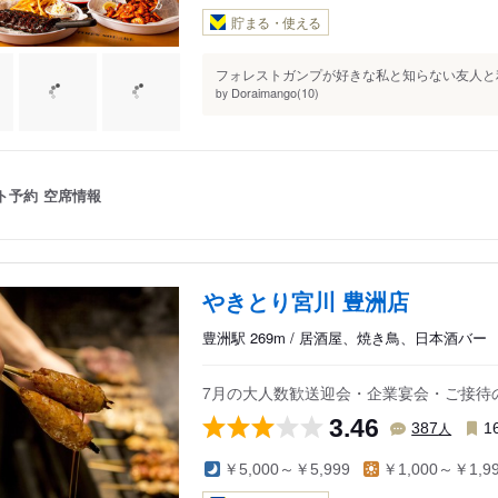
貯まる・使える
フォレストガンプが好きな私と知らない友人と利
Doraimango(10)
by
ト予約
空席情報
やきとり宮川 豊洲店
豊洲駅 269m / 居酒屋、焼き鳥、日本酒バー
7月の大人数歓送迎会・企業宴会・ご接待
3.46
人
387
1
￥5,000～￥5,999
￥1,000～￥1,9