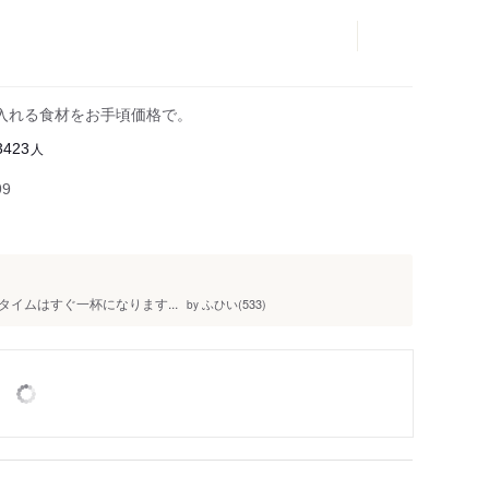
入れる食材をお手頃価格で。
人
3423
99
イムはすぐ一杯になります...
ふひい(533)
by