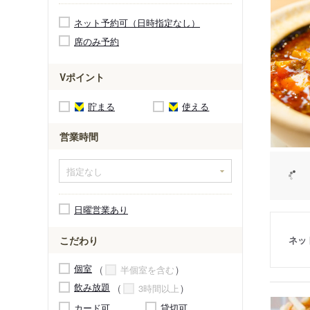
ネット予約可（日時指定なし）
席のみ予約
Vポイント
貯まる
使える
営業時間
日曜営業あり
ネッ
こだわり
個室
半個室を含む
飲み放題
3時間以上
カード可
貸切可