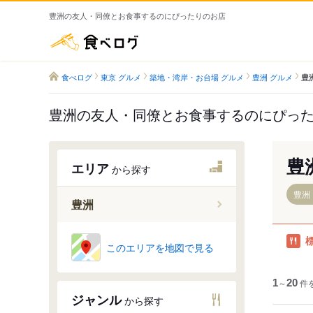
豊洲の友人・同僚とお食事するのにぴったりのお店
食べログ
食べログ
東京 グルメ
築地・湾岸・お台場 グルメ
豊洲 グルメ
豊
豊洲の友人・同僚とお食事するのにぴっ
豊
エリア
から探す
豊洲
豊洲
豊洲駅
このエリアを地図で見る
市場前駅
新豊洲駅
1
～
20
件
ジャンル
から探す