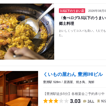
2026年08月0
3.5以下のうまい店
〈食べログ3.5以下のうま
郷土料理
おいしくってコスパも良い。1人で
た。
くいもの屋わん 豊洲IHIビル
豊洲駅 528m / 居酒屋、焼き鳥、海鮮
【豊洲駅徒歩5分】各種宴会ご予約承り中
3.03
人
34
92