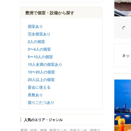
豊洲で個室・設備から探す
個室あり
完全個室あり
2人の個室
3〜4人の個室
ネッ
5〜10人の個室
10人未満の個室あり
10〜20人の個室
20人以上の個室
宴会に使える
座敷あり
掘りごたつあり
人気のエリア・ジャンル
新宿
渋谷
池袋
新宿ランチ
渋谷ランチ
池袋ラ