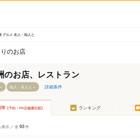
洲 グルメ 友人・知人と
たりのお店
洲のお店、レストラン
詳細条件
知人・友人と
標準
ランキング
【予約・PR店舗優先順】
を表示
／
全
93
件