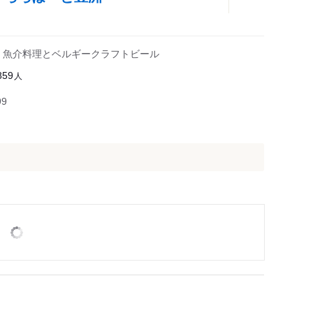
・魚介料理とベルギークラフトビール
人
859
99