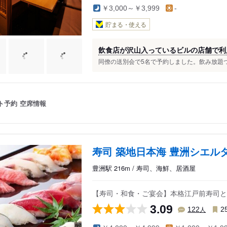
￥3,000～￥3,999
-
貯まる・使える
飲食店が沢山入っているビルの店舗で利
同僚の送別会で5名で予約しました。飲み放題つきで
ト予約
空席情報
寿司 築地日本海 豊洲シエル
豊洲駅 216m / 寿司、海鮮、居酒屋
【寿司・和食・ご宴会】本格江戸前寿司と
3.09
人
122
2