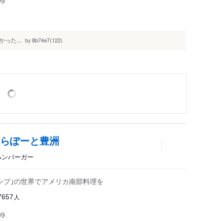
99
た...
8b74e7(122)
by
ららぽーと豊洲
、ハンバーガー
ンプ｣の世界でアメリカ南部料理を
人
7657
99