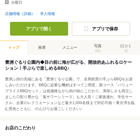
火曜日
店舗情報（詳細）
求人情報
アプリで開く
アプリで保存
写真
口コミ
トップ
座席
メニュー
101
11
豊洲ぐるり公園内◆目の前に海が広がる、開放的あふれるロケー
ション！手ぶらで楽しめるBBQ♪
豊洲ふ頭の先端にある「豊洲ぐるり公園」で、全席絶景の手ぶらBBQをお楽
しみいただけます。BBQに必要な機材はすべてご用意。新コース「バリュー
プライスBBQセット」は低価格ながら肉の味にこだわり、美味しさも両立し
ました◎彩り豊かな「鬼サワーシリーズ」も大人気！ご家族連れ、学生サー
クル、企業のレクリエーションなど最大1,000名様まで対応可能！東京湾を臨
む景色とともに、のんびりお過ごしください♪
お店のこだわり