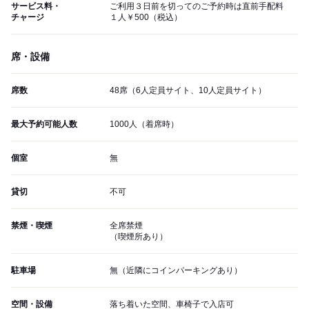
サービス料・
ご利用３日前を切ってのご予約時は直前手配料
チャージ
１人￥500（税込）
席・設備
席数
48席（6人定員サイト、10人定員サイト）
最大予約可能人数
1000人（着席時）
個室
無
貸切
不可
禁煙・喫煙
全席禁煙
（喫煙所あり）
駐車場
無（近隣にコインパーキングあり）
空間・設備
落ち着いた空間、車椅子で入店可