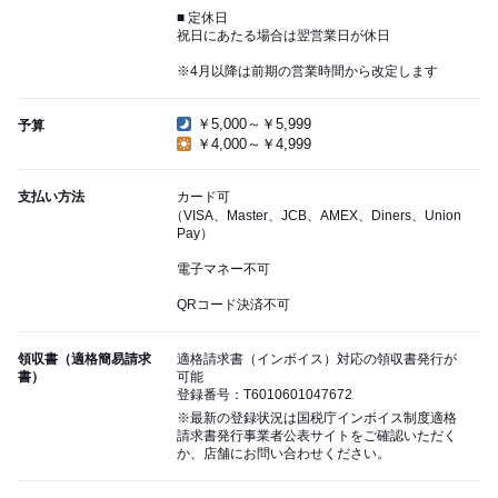
■ 定休日
祝日にあたる場合は翌営業日が休日
※4月以降は前期の営業時間から改定します
￥5,000～￥5,999
予算
￥4,000～￥4,999
支払い方法
カード可
（VISA、Master、JCB、AMEX、Diners、Union
Pay）
電子マネー不可
QRコード決済不可
領収書（適格簡易請求
適格請求書（インボイス）対応の領収書発行が
書）
可能
登録番号：T6010601047672
※最新の登録状況は国税庁インボイス制度適格
請求書発行事業者公表サイトをご確認いただく
か、店舗にお問い合わせください。