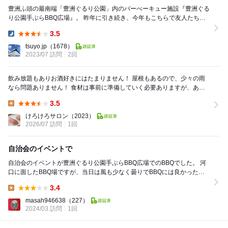
豊洲ふ頭の最南端「豊洲ぐるり公園」内のバーべーキュー施設『豊洲ぐる
り公園手ぶらBBQ広場』。 昨年に引き続き、今年もこちらで友人たちと
バーベキュー。 連日の猛暑日だけど、や...
3.5
Dinner:
tsuyo.jp
（1678）
2023/07 訪問
2回
飲み放題もありお酒好きにはたまりません！ 屋根もあるので、少々の雨
なら問題ありません！ 食材は事前に準備していく必要ありますが、あと
は焼くだけの状態なので、かなり楽です！ 友...
3.5
Lunch:
けろけろサロン
（2023）
2026/07 訪問
1回
自治会のイベントで
自治会のイベントが豊洲ぐるり公園手ぶらBBQ広場でのBBQでした。 河
口に面したBBQ場ですが、当日は風も少なく曇りでBBQには良かったで
す。 早咲きの桜の花がちょっとだけ咲い...
3.4
Lunch:
masah946638
（227）
2024/03 訪問
1回