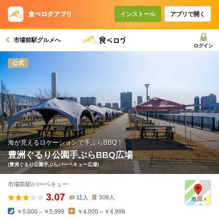
インストール
アプリで開く
市場前駅グルメへ
ログイン
公式
海が見えるロケーションで手ぶらBBQ！
豊洲ぐるり公園手ぶらBBQ広場
(豊洲ぐるり公園手ぶらバーベキュー広場)
市場前駅/バーベキュー
3.07
11
人
308
人
￥5,000～￥5,999
￥4,000～￥4,999