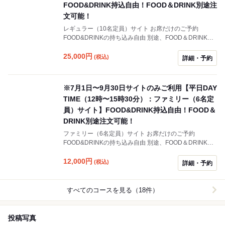
FOOD&DRINK持込自由！FOOD＆DRINK別途注
文可能！
レギュラー（10名定員）サイト お席だけのご予約
FOOD&DRINKの持ち込み自由 別途、FOOD＆DRINKの
ご注問も可能です 「お酒(28種類）＋SOFT DRINK(11種
類)【ALL飲み放題】プラン」 「SOFT DRINKのみ
25,000
円
(税込)
詳細・予約
【SOFT DRINK飲み放題】プラン」あり
※7月1日〜9月30日サイトのみご利用【平日DAY
TIME（12時〜15時30分）：ファミリー（6名定
員）サイト】FOOD&DRINK持込自由！FOOD＆
DRINK別途注文可能！
ファミリー（6名定員）サイト お席だけのご予約
FOOD&DRINKの持ち込み自由 別途、FOOD＆DRINKの
ご注問も可能です 「お酒(28種類）＋SOFT DRINK(11種
類)【ALL飲み放題】プラン」 「SOFT DRINKのみ
12,000
円
(税込)
詳細・予約
【SOFT DRINK飲み放題】プラン」あり
すべてのコースを見る（18件）
投稿写真