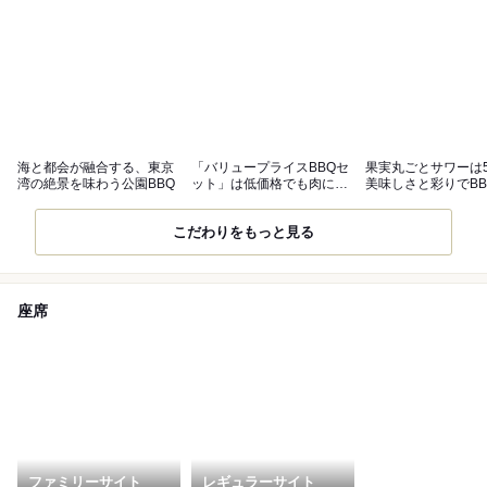
海と都会が融合する、東京
「バリュープライスBBQセ
果実丸ごとサワーは
湾の絶景を味わう公園BBQ
ット」は低価格でも肉にこ
美味しさと彩りでBB
だわり！
らに楽しく
こだわりをもっと見る
座席
ファミリーサイト
レギュラーサイト