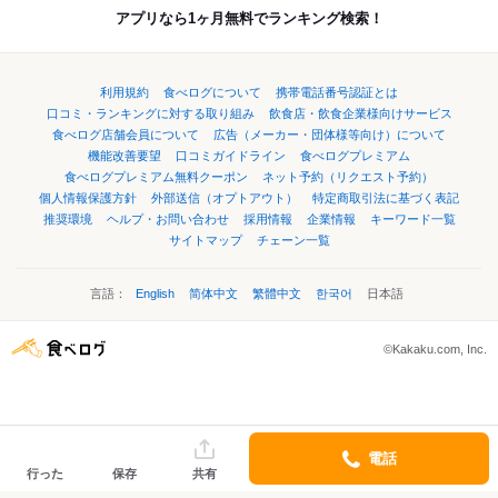
アプリなら1ヶ月無料でランキング検索！
利用規約
食べログについて
携帯電話番号認証とは
口コミ・ランキングに対する取り組み
飲食店・飲食企業様向けサービス
食べログ店舗会員について
広告（メーカー・団体様等向け）について
機能改善要望
口コミガイドライン
食べログプレミアム
食べログプレミアム無料クーポン
ネット予約（リクエスト予約）
個人情報保護方針
外部送信（オプトアウト）
特定商取引法に基づく表記
推奨環境
ヘルプ・お問い合わせ
採用情報
企業情報
キーワード一覧
サイトマップ
チェーン一覧
言語：
English
简体中文
繁體中文
한국어
日本語
©Kakaku.com, Inc.
電話
行った
保存
共有