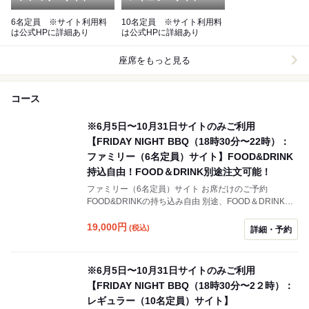
6名定員 ※サイト利用料
10名定員 ※サイト利用料
は公式HPに詳細あり
は公式HPに詳細あり
座席をもっと見る
コース
※6月5日〜10月31日サイトのみご利用
【FRIDAY NIGHT BBQ（18時30分〜22時）：
ファミリー（6名定員）サイト】FOOD&DRINK
持込自由！FOOD＆DRINK別途注文可能！
ファミリー（6名定員）サイト お席だけのご予約
FOOD&DRINKの持ち込み自由 別途、FOOD＆DRINKの
ご注問も可能です 「お酒(28種類）＋SOFT DRINK(11種
類)【ALL飲み放題】プラン」 「SOFT DRINKのみ
19,000
円
(税込)
詳細・予約
【SOFT DRINK飲み放題】プラン」あり
※6月5日〜10月31日サイトのみご利用
【FRIDAY NIGHT BBQ（18時30分〜2２時）：
レギュラー（10名定員）サイト】