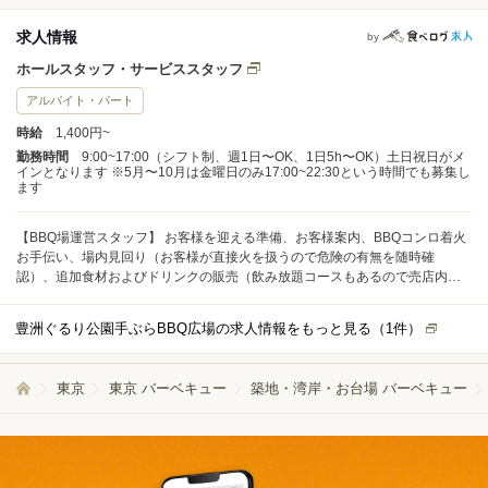
求人情報
by
ホールスタッフ・サービススタッフ
アルバイト・パート
時給
1,400円~
勤務時間
9:00~17:00（シフト制、週1日〜OK、1日5h〜OK）土日祝日がメ
インとなります ※5月〜10月は金曜日のみ17:00~22:30という時間でも募集し
ます
【BBQ場運営スタッフ】 お客様を迎える準備、お客様案内、BBQコンロ着火
お手伝い、場内見回り（お客様が直接火を扱うので危険の有無を随時確
認）、追加食材およびドリンクの販売（飲み放題コースもあるので売店内で
ドリンク提供を行って頂くこともあります）、お客様に「終了時間に関す
る」お声掛け、ゴミ回収、場内清掃
豊洲ぐるり公園手ぶらBBQ広場の求人情報をもっと見る（
1
件）
東京
東京 バーベキュー
築地・湾岸・お台場 バーベキュー