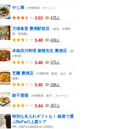
やじ満
（中華料理、ラーメン）
3.53
476
人
万福食堂 豊洲駅前店
（食堂、中華料
理、居酒屋）
3.48
439
人
本格四川料理 麻辣先生 豊洲店
（四
川料理）
3.48
375
人
芝蘭 豊洲店
（中華料理、飲茶・点心、居
酒屋）
3.45
298
人
餃子酒場
（中華料理、餃子、スイーツ）
3.44
267
人
特別な名入れギフトも！ 銀座で選
ぶReFaの上質ケア
PR（ReFa GINZA on CREA）