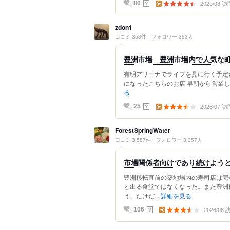
2025/03 訪
？
80
zdon1
口コミ 353件
フォロワー 393人
豊洲市場 豊洲市場内で人気な
有明アリーナでライブを見に行く予定
になったこちらのお店 早朝から営業して
る
2026/07 訪
？
25
ForestSpringWater
口コミ 3,587件
フォロワー 3,357人
市場関係者向けであり続けようと
豊洲移転直前の築地場内の寿司店は完
と出る食堂ではなくなった。また豊洲
う、たけだ...
詳細を見る
2026/06
？
106