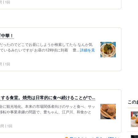
問
1回
町中華！
だったのでどこでお昼にしようか検索してたら なんか気
いるみたいですが お昼の12時頃に到着 豊...
詳細を見
問
1回
する食堂。焼売は日常的に食べ続けることがで...
この
全に観光地化。本来の市場関係者向けのサッと食べ、サッ
移転や事業承継の問題で、豊ちゃん、江戸川、和食かと
 訪問
1回