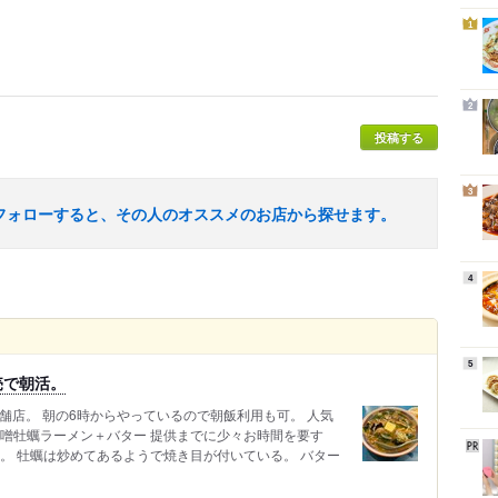
1
2
投稿する
3
フォローすると、その人のオススメのお店から探せます。
4
5
売で朝活。
舗店。 朝の6時からやっているので朝飯利用も可。 人気
味噌牡蠣ラーメン＋バター 提供までに少々お時間を要す
。 牡蠣は炒めてあるようで焼き目が付いている。 バター