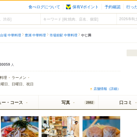
食べログについて
保有Vポイント
予約確認
行っ
台場 中華料理
豊洲 中華料理
市場前駅 中華料理
やじ満
30059
人
料理
ラーメン
水曜日、日曜日、祝日
店舗情報（詳細）
ュー・コース
写真
口コミ
2882