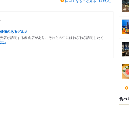
口コミ
をもっと見る （
476
人）
め
価値のあるグルメ
光客が訪問する飲食店があり、それらの中にはわざわざ訪問したく
む»
食べ