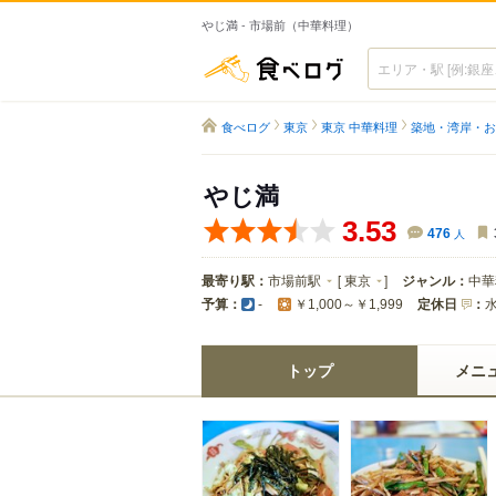
やじ満 - 市場前（中華料理）
食べログ
食べログ
東京
東京 中華料理
築地・湾岸・お
やじ満
3.53
476
人
最寄り駅：
市場前駅
[
東京
]
ジャンル：
中華
予算：
定休日
：
-
￥1,000～￥1,999
トップ
メニ