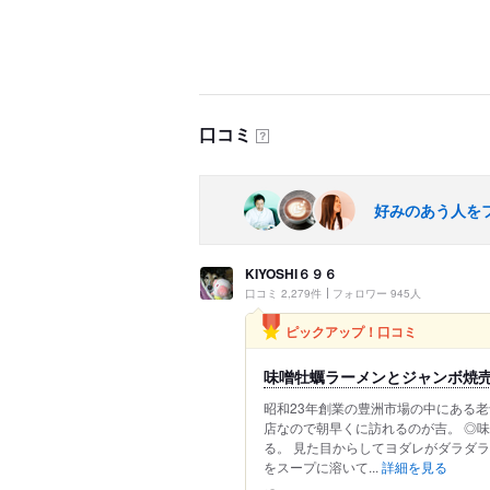
口コミ
？
好みのあう人を
KIYOSHI６９６
口コミ 2,279件
フォロワー 945人
ピックアップ！口コミ
味噌牡蠣ラーメンとジャンボ焼
昭和23年創業の豊洲市場の中にある老
店なので朝早くに訪れるのが吉。 ◎
る。 見た目からしてヨダレがダラダラ
をスープに溶いて...
詳細を見る