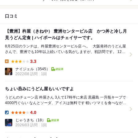
口コミ
【豊洲】杵屋（きねや） 豊洲センタービル店 かつ丼と冷し月
見うどん定食 | ハイボールはチェイサーです。
8月25日のランチは、杵屋豊洲センタービル店 へ。 大阪発祥のうどん屋
さんで、豊洲でも10年以上続いている気がしますが、初訪問です。 12時
前だったのでスムーズに入店でき...
3.3
Lunch:
ナイジェル
（3545）
2022/08 訪問
1回
ちょい呑みにうどん屋もいいですよ
うどんのチェーン店 杵屋さん 3人で17時半に来店 黒霧島 一升瓶キープで
4000円ぐらい なんとソーダ、アイスは無料です 軽いツマミを食べなが
ら、〆はうどん鍋 コス...
4.0
Dinner:
じゃうきち
（18）
2026/03 訪問
1回