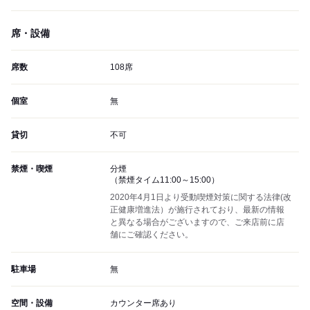
席・設備
席数
108席
個室
無
貸切
不可
禁煙・喫煙
分煙
（禁煙タイム11:00～15:00）
2020年4月1日より受動喫煙対策に関する法律(改
正健康増進法）が施行されており、最新の情報
と異なる場合がございますので、ご来店前に店
舗にご確認ください。
駐車場
無
空間・設備
カウンター席あり