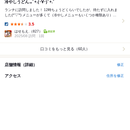
冷やしうどん.｡ﾟ+.(･∀･)ﾟ+.ﾟ
ランチに訪問しました！ 12時ちょうどくらいでしたが、待たずに入れま
した(*'▽'*) メニューが多くて（冷やしメニューもいくつか種類あり）悩
みましたが、冷やしうどんのちく...
3.5
Dinner:
はせもえ.
（827）
2025/08 訪問
1回
口コミをもっと見る（60人）
店舗情報（詳細）
修正
アクセス
住所を修正