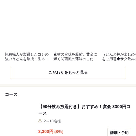
熟練職人が製麺したコシの
素材の旨味を凝縮。黄金に
うどんと丼が楽しめ
強いうどんを熟成・生木桶
輝く関西風の薄味のこだわ
をご用意◆サク飲み
醤油で味わう
り出汁が自慢
品料理も有
こだわりをもっと見る
コース
【90分飲み放題付き】おすすめ！宴会 3300円コ
ース
2～13名様
3,300
円
(税込)
詳細・予約