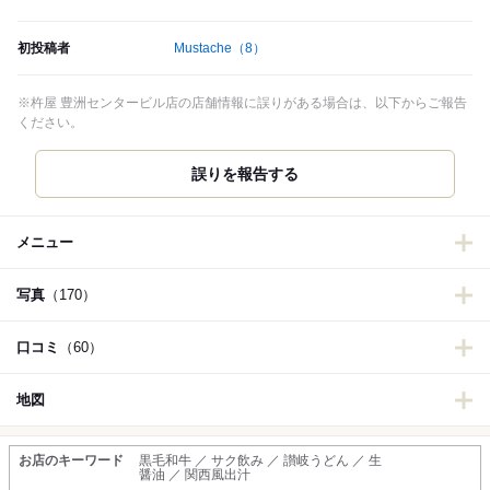
初投稿者
Mustache
（8）
※杵屋 豊洲センタービル店の店舗情報に誤りがある場合は、以下からご報告
ください。
誤りを報告する
メニュー
写真
（170）
口コミ
（60）
地図
お店のキーワード
黒毛和牛 ／ サク飲み ／ 讃岐うどん ／ 生
醤油 ／ 関西風出汁