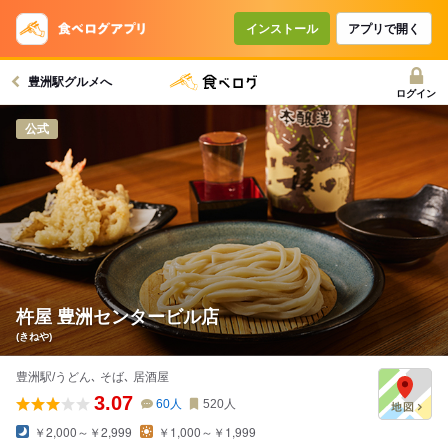
インストール
アプリで開く
豊洲駅グルメへ
ログイン
公式
杵屋 豊洲センタービル店
(きねや)
豊洲駅/うどん､ そば､ 居酒屋
3.07
60
人
520
人
￥2,000～￥2,999
￥1,000～￥1,999