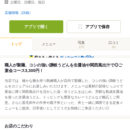
土曜日、日曜日、祝日
店舗情報（詳細）
アプリで開く
アプリで保存
写真
口コミ
トップ
メニュー
170
60
50
貯まる・使える
ディナーで人数×
pt
職人が製麺、コシの強い讃岐うどんを生醤油や関西風出汁で◎ご
宴会コース3,300円！
当店では、確かな腕を持つ熟練職人が店内で製麺した、コシの強い讃岐うど
んをカジュアルにお楽しみいただけます。メニューは素材の旨味たっぷりで
黄金に輝く関西風出汁を活かした温・冷うどんをはじめ、芳醇な熟成生醤油
を使った生醤油うどん、トッピングも豊富なカレーうどんなど幅広くご用
意。さらに黒毛和牛の牛丼や親子丼といった、丼と一緒に満喫できる定食メ
ニューもご提供。日常使いとしてどうぞお気軽にご来店ください◎
お店のこだわり