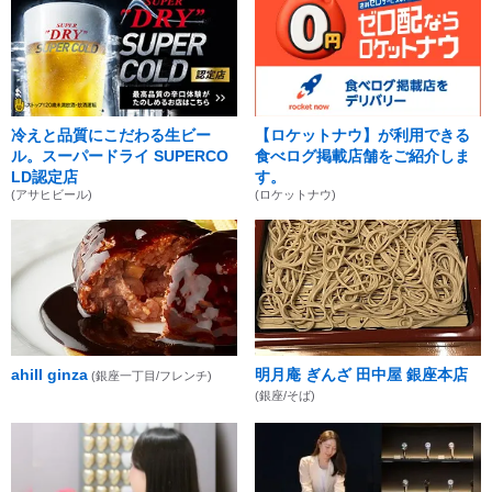
冷えと品質にこだわる生ビー
【ロケットナウ】が利用できる
ル。スーパードライ SUPERCO
食べログ掲載店舗をご紹介しま
LD認定店
す。
(アサヒビール)
(ロケットナウ)
ahill ginza
明月庵 ぎんざ 田中屋 銀座本店
(銀座一丁目/フレンチ)
(銀座/そば)