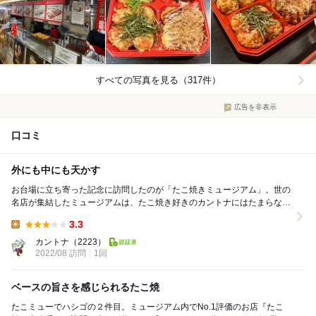
すべての写真を見る（317件）
広告を非表示
口コミ
外にも中にも天かす
お台場に立ち寄った記念に訪問したのが「たこ焼きミュージアム」。世の
名店が集結したミュージアムは、たこ焼き好きのカントナにはたまらな
い、魅惑の施設なのであります。 しかしながら...
3.3
Lunch:
カントナ
（2223）
2022/08 訪問
1回
ベースの旨さを感じられるたこ焼
たこミューでハシゴの２件目。ミュージアム内でNo.1評価のお店『たこ