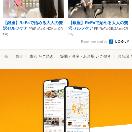
【銀座】ReFaで始める大人の贅
【銀座】ReFaで始める大人の贅
沢セルフケア
沢セルフケア
PR(ReFa GINZA on CR
PR(ReFa GINZA on CR
EA)
EA)
Recommended by
東京
東京 たこ焼き
築地・湾岸・お台場 たこ焼き
お台場 