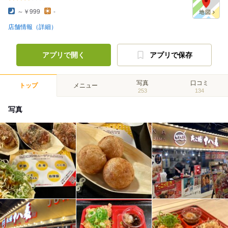
～￥999
-
店舗情報（詳細）
アプリで開く
アプリで保存
写真
口コミ
トップ
メニュー
253
134
写真