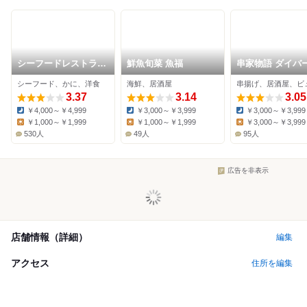
シーフードレストラン
鮮魚旬菜 魚福
串家物語 ダイバ
メヒコ 東京ベイ有明
ティ東京プラザ
シーフード、かに、洋食
海鮮、居酒屋
店
3.37
3.14
3.05
￥4,000～￥4,999
￥3,000～￥3,999
￥3,000～￥3,999
Dinner:
Dinner:
Dinner:
￥1,000～￥1,999
￥1,000～￥1,999
￥3,000～￥3,999
Lunch:
Lunch:
Lunch:
530人
49人
95人
広告を非表示
店舗情報（詳細）
編集
アクセス
住所を編集