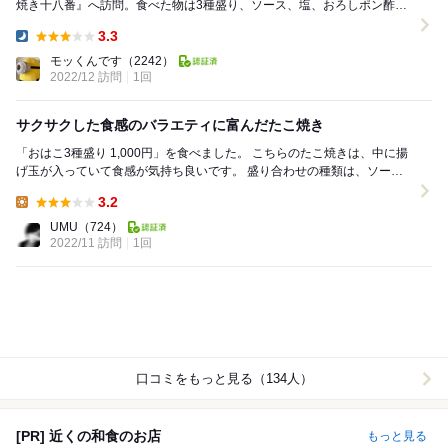
焼き十八番』へ訪問。食べた物は3種盛り、ソース、塩、おろしポン酢で
食べる様です。 基本ベースは一緒みたいで...
3.3
Dinner:
モッくんです
（2242）
2022/12 訪問
1回
サクサクした食感のバラエティに富んだたこ焼き
「おはこ3種盛り 1,000円」を食べました。 こちらのたこ焼きは、中に揚
げ玉が入っていて食感が気持ち良いです。 盛り合わせの種類は、ソース
マヨ、塩、ポン酢。 個人的な印...
3.2
Lunch:
UMU
（724）
2022/11 訪問
1回
口コミをもっと見る（134人）
[PR] 近くの和食のお店
もっと見る