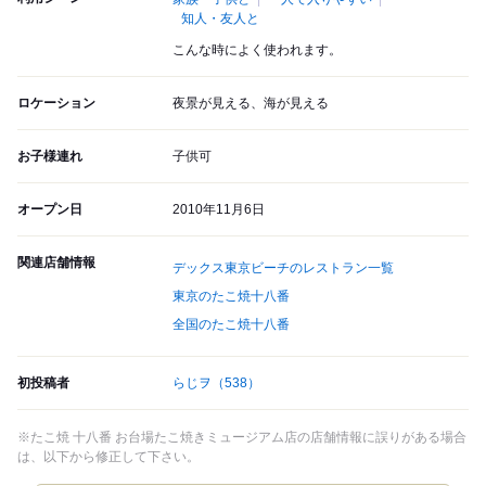
知人・友人と
こんな時によく使われます。
ロケーション
夜景が見える、海が見える
お子様連れ
子供可
オープン日
2010年11月6日
関連店舗情報
デックス東京ビーチのレストラン一覧
東京のたこ焼十八番
全国のたこ焼十八番
初投稿者
らじヲ
（538）
※たこ焼 十八番 お台場たこ焼きミュージアム店の店舗情報に誤りがある場合
は、以下から修正して下さい。