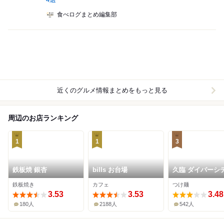
食べログまとめ編集部
近くのグルメ情報まとめをもっと見る
周辺のお店ランキング
1
1
3
鉄板焼 銀杏
bills お台場
久臨 ダイバーシ
東京プラザ店
鉄板焼き
カフェ
つけ麺
3.53
3.53
3.48
180人
2188人
542人