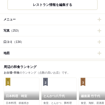
レストラン情報を編集する
メニュー
写真
（253）
口コミ
（134）
地図
周辺の和食ランキング
お台場
×
和食
のランキング（点数の高いお店）です。
1
2
3
日本料理 時宜
とんかつ八千代
越後屋 竹千代
日本料理、鉄板焼き
食堂、とんかつ、豚料理
食堂、海鮮、居酒屋