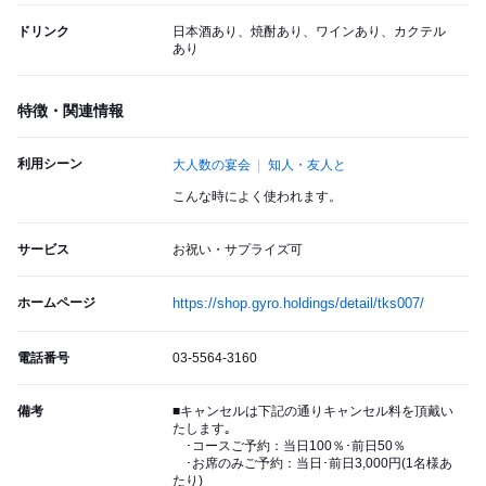
ドリンク
日本酒あり、焼酎あり、ワインあり、カクテル
あり
特徴・関連情報
利用シーン
大人数の宴会
知人・友人と
こんな時によく使われます。
サービス
お祝い・サプライズ可
ホームページ
https://shop.gyro.holdings/detail/tks007/
電話番号
03-5564-3160
備考
■キャンセルは下記の通りキャンセル料を頂戴い
たします｡
･コースご予約：当日100％･前日50％
･お席のみご予約：当日･前日3,000円(1名様あ
たり)