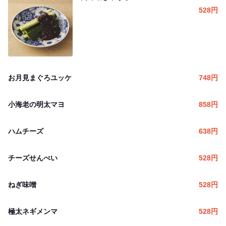
528
円
お月見まぐろユッケ
748
円
小海老の明太マヨ
858
円
ハムチーズ
638
円
チーズせんべい
528
円
ねぎ味噌
528
円
極太ネギメンマ
528
円