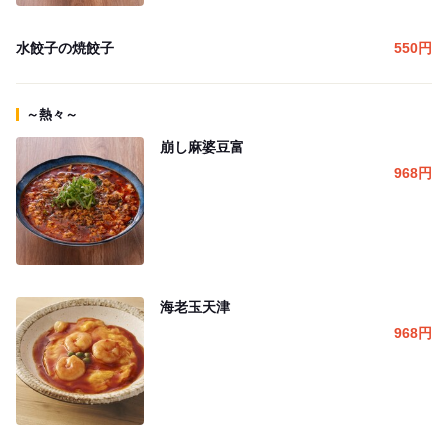
水餃子の焼餃子
550
円
～熱々～
崩し麻婆豆富
968
円
海老玉天津
968
円