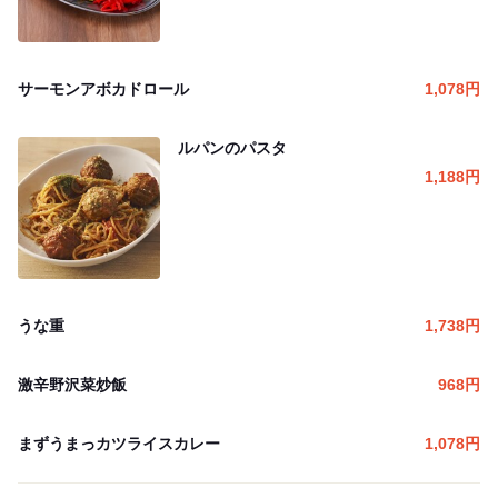
サーモンアボカドロール
1,078
円
ルパンのパスタ
1,188
円
うな重
1,738
円
激辛野沢菜炒飯
968
円
まずうまっカツライスカレー
1,078
円