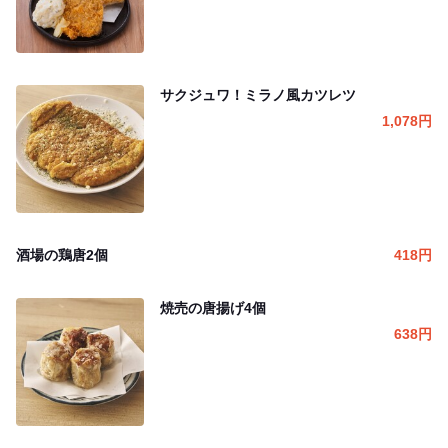
サクジュワ！ミラノ風カツレツ
1,078
円
酒場の鶏唐2個
418
円
焼売の唐揚げ4個
638
円