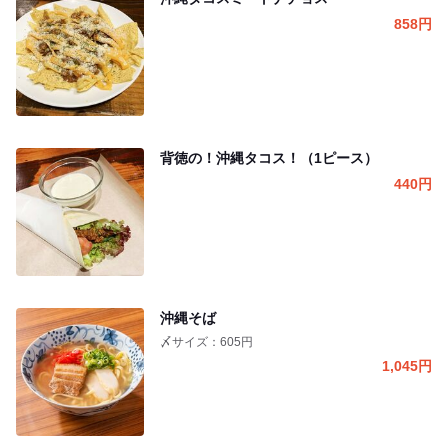
858
円
背徳の！沖縄タコス！（1ピース）
440
円
沖縄そば
〆サイズ：605円
1,045
円