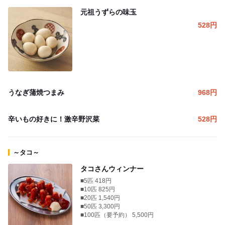
元祖うずらの味玉
528
円
うなぎ蒲焼つまみ
968
円
辛いもの好きに！激辛野沢菜
528
円
～タコ～
タコさんウィンナー
■5匹 418円
■10匹 825円
■20匹 1,540円
■50匹 3,300円
■100匹（要予約） 5,500円