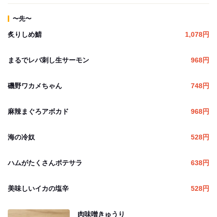
〜先〜
炙りしめ鯖
1,078
円
まるでレバ刺し生サーモン
968
円
磯野ワカメちゃん
748
円
麻辣まぐろアボカド
968
円
海の冷奴
528
円
ハムがたくさんポテサラ
638
円
美味しいイカの塩辛
528
円
肉味噌きゅうり