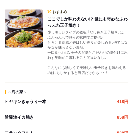
おすすめ
ここでしか味わえない!? 世にも奇妙なふわ
っふわ玉子焼き！
少し珍しいタイプの鉄板 ｢だし巻き玉子焼き｣は､
ふわっふわで熱々の状態でご提供♪
とろける食感と香ばしい香りが楽しめる､他ではな
かなか味わえない逸品｡
一口食べれば､玉子の旨味とこだわりの味付けに思
わず笑顔がこぼれること間違いなし｡
こんなにも珍しくて美味しい玉子焼きを味わえる
のは､もしかすると当店だけかも･･･？
～海の家～
ヒヤキンきゅうり一本
418
円
旨醤油イカ焼き
858
円