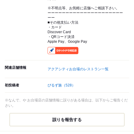
※不明点等、お気軽に店舗へご相談下さい。
ーーーーーーーーーーーーーーーーーーーーー
ーー
■その他支払い方法
・カード
Discover Card
・QRコード決済
Apple Pay、Google Pay
RocketNow
関連店舗情報
アクアシティお台場のレストラン一覧
初投稿者
ぴるず族
（528）
※なんで、や お台場店の店舗情報に誤りがある場合は、以下からご報告くだ
さい。
誤りを報告する