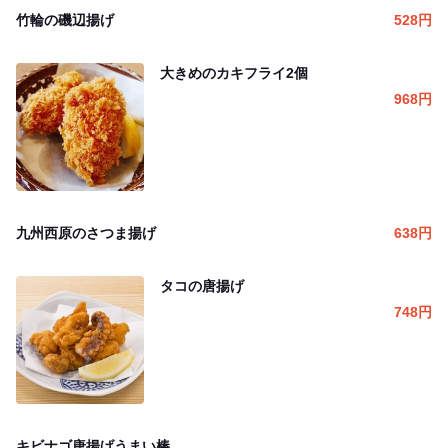
竹輪の磯辺揚げ
528
円
大きめのカキフライ2個
968
円
九州西原のさつま揚げ
638
円
タコの唐揚げ
748
円
キビナゴ唐揚げうまい棒