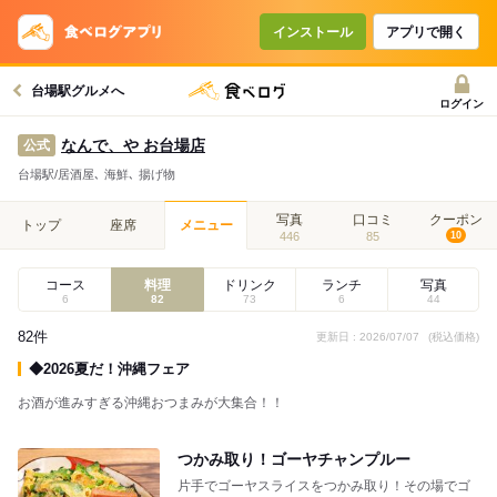
インストール
アプリで開く
台場駅グルメへ
ログイン
なんで、や お台場店
公式
台場駅/居酒屋､ 海鮮､ 揚げ物
写真
口コミ
クーポン
トップ
座席
メニュー
446
85
10
コース
料理
ドリンク
ランチ
写真
6
82
73
6
44
82件
更新日 : 2026/07/07
(税込価格)
◆2026夏だ！沖縄フェア
お酒が進みすぎる沖縄おつまみが大集合！！
つかみ取り！ゴーヤチャンプルー
片手でゴーヤスライスをつかみ取り！その場でゴ