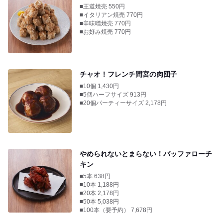
■王道焼売 550円
■イタリアン焼売 770円
■辛味噌焼売 770円
■お好み焼売 770円
チャオ！フレンチ間宮の肉団子
■10個 1,430円
■5個ハーフサイズ 913円
■20個パーティーサイズ 2,178円
やめられないとまらない！バッファローチ
キン
■5本 638円
■10本 1,188円
■20本 2,178円
■50本 5,038円
■100本（要予約） 7,678円