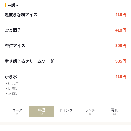
～誘～
黒蜜きな粉アイス
418
円
ごま団子
418
円
杏仁アイス
308
円
幸せ感じるクリームソーダ
385
円
かき氷
418
円
・いちご
・レモン
・メロン
コース
料理
ドリンク
ランチ
写真
6
82
73
6
44