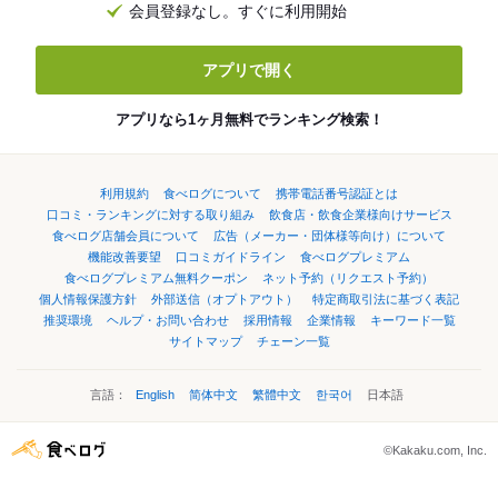
会員登録なし。すぐに利用開始
アプリで開く
アプリなら1ヶ月無料でランキング検索！
利用規約
食べログについて
携帯電話番号認証とは
口コミ・ランキングに対する取り組み
飲食店・飲食企業様向けサービス
食べログ店舗会員について
広告（メーカー・団体様等向け）について
機能改善要望
口コミガイドライン
食べログプレミアム
食べログプレミアム無料クーポン
ネット予約（リクエスト予約）
個人情報保護方針
外部送信（オプトアウト）
特定商取引法に基づく表記
推奨環境
ヘルプ・お問い合わせ
採用情報
企業情報
キーワード一覧
サイトマップ
チェーン一覧
言語：
English
简体中文
繁體中文
한국어
日本語
©Kakaku.com, Inc.