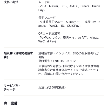
支払い方法
カード可
（VISA、Master、JCB、AMEX、Diners、Union
Pay）
電子マネー可
（交通系電子マネー（Suicaなど）、楽天Edy、n
anaco、WAON、iD、QUICPay）
QRコード決済可
（PayPay、d払い、楽天ペイ、au PAY、Alipay、
WeChat Pay）
領収書（適格簡易請求
適格請求書（インボイス）対応の領収書発行が
書）
可能
登録番号：T7011101057112
※最新の登録状況は国税庁インボイス制度適格
請求書発行事業者公表サイトをご確認いただく
か、店舗にお問い合わせください。
サービス料・
お通し代350円(税抜)
チャージ
席・設備