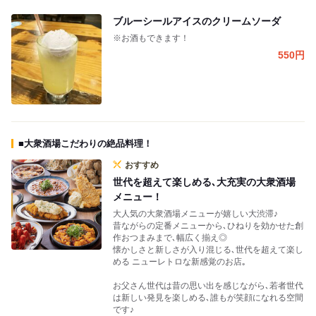
ブルーシールアイスのクリームソーダ
※お酒もできます！
550
円
■大衆酒場こだわりの絶品料理！
おすすめ
世代を超えて楽しめる､大充実の大衆酒場
メニュー！
大人気の大衆酒場メニューが嬉しい大渋滞♪
昔ながらの定番メニューから､ひねりを効かせた創
作おつまみまで､幅広く揃え◎
懐かしさと新しさが入り混じる､世代を超えて楽し
める ニューレトロな新感覚のお店｡
お父さん世代は昔の思い出を感じながら､若者世代
は新しい発見を楽しめる､誰もが笑顔になれる空間
です♪