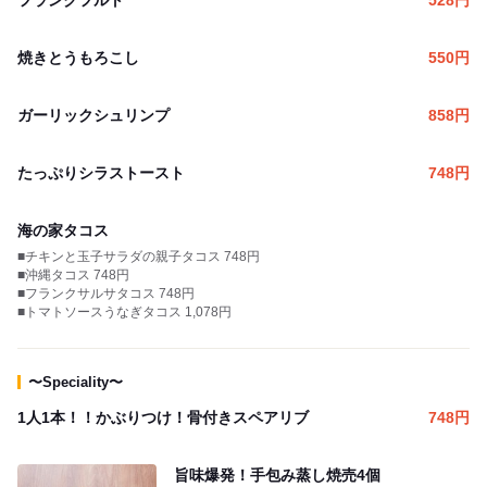
フランクフルト
528
円
焼きとうもろこし
550
円
ガーリックシュリンプ
858
円
たっぷりシラストースト
748
円
海の家タコス
■チキンと玉子サラダの親子タコス 748円
■沖縄タコス 748円
■フランクサルサタコス 748円
■トマトソースうなぎタコス 1,078円
〜Speciality〜
1人1本！！かぶりつけ！骨付きスペアリブ
748
円
旨味爆発！手包み蒸し焼売4個