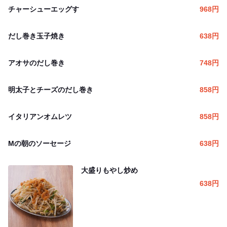
チャーシューエッグす
968
円
だし巻き玉子焼き
638
円
アオサのだし巻き
748
円
明太子とチーズのだし巻き
858
円
イタリアンオムレツ
858
円
Мの朝のソーセージ
638
円
大盛りもやし炒め
638
円