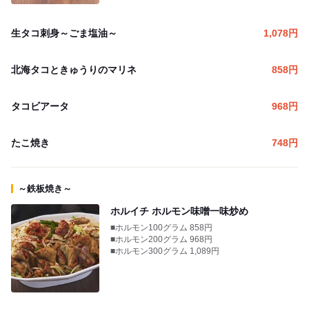
生タコ刺身～ごま塩油～
1,078
円
北海タコときゅうりのマリネ
858
円
タコビアータ
968
円
たこ焼き
748
円
～鉄板焼き～
ホルイチ ホルモン味噌一味炒め
■ホルモン100グラム 858円
■ホルモン200グラム 968円
■ホルモン300グラム 1,089円