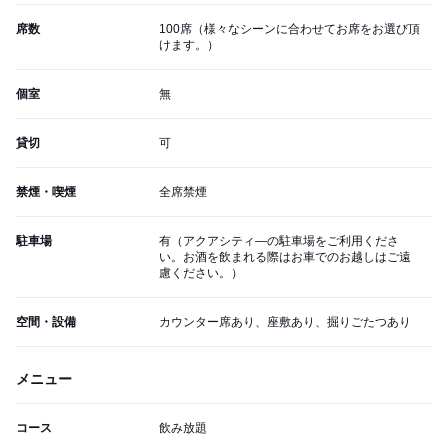
席数
100席（様々なシーンに合わせてお席をお選び頂
けます。）
個室
無
貸切
可
禁煙・喫煙
全席禁煙
駐車場
有（アクアシティ―の駐車場をご利用くださ
い。お酒を飲まれる際はお車でのお越しはご遠
慮ください。）
空間・設備
カウンター席あり、座敷あり、掘りごたつあり
メニュー
コース
飲み放題