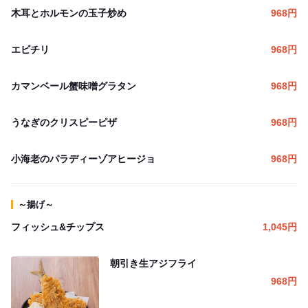
木耳とホルモンの玉子炒め
968
円
エビチリ
968
円
カマンベール蟹味噌グラタン
968
円
うなぎのクリスピーピザ
968
円
小海老のパラディーゾアヒージョ
968
円
～揚げ～
フィッシュ&チップス
1,045
円
朝引き生アジフライ
968
円