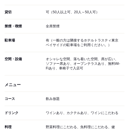
貸切
可（50人以上可、20人～50人可）
禁煙・喫煙
全席禁煙
駐車場
有（一般の方は隣接するホテルトラスティ東京
ベイサイドの駐車場をご利用ください。）
空間・設備
オシャレな空間、落ち着いた空間、席が広い、
ソファー席あり、オープンテラスあり、無料Wi-
Fiあり、車椅子で入店可
メニュー
コース
飲み放題
ドリンク
ワインあり、カクテルあり、ワインにこだわる
料理
野菜料理にこだわる、魚料理にこだわる、健