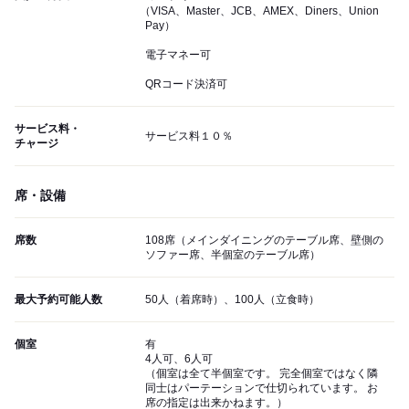
（VISA、Master、JCB、AMEX、Diners、Union
Pay）
電子マネー可
QRコード決済可
サービス料・
サービス料１０％
チャージ
席・設備
席数
108席（メインダイニングのテーブル席、壁側の
ソファー席、半個室のテーブル席）
最大予約可能人数
50人（着席時）、100人（立食時）
個室
有
4人可、6人可
（個室は全て半個室です。 完全個室ではなく隣
同士はパーテーションで仕切られています。 お
席の指定は出来かねます。）