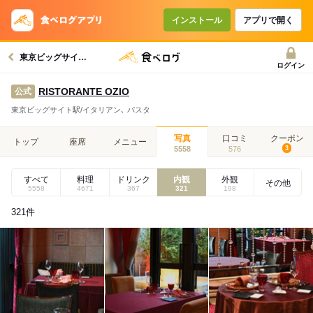
インストール
アプリで開く
東京ビッグサイト駅グルメへ
ログイン
RISTORANTE OZIO
公式
東京ビッグサイト駅/イタリアン､ パスタ
写真
口コミ
クーポン
トップ
座席
メニュー
5558
576
3
すべて
料理
ドリンク
内観
外観
その他
5558
4671
367
321
198
321
件