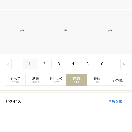
1
2
3
4
5
6
すべて
料理
ドリンク
内観
外観
その他
5558
4671
367
321
198
アクセス
住所を修正