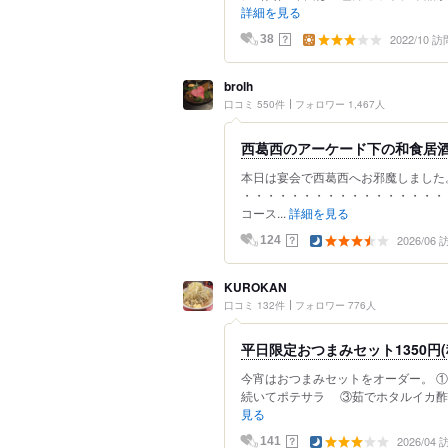
詳細を見る
2022/10 訪
？
38
brolh
口コミ 550件
フォロワー 1,467人
西葛西のアーケード下の和食居
本日は宴会で西葛西へお邪魔しました
・・・・・・・・・・・・・・・・・・・
コース...
詳細を見る
2026/06
？
124
KUROKAN
口コミ 132件
フォロワー 776人
平日限定おつまみセット1350円(
今宵はおつまみセットをオーダー。 ①
続いてポテサラ ③茹でホタルイカ酢味
見る
2026/04
？
141