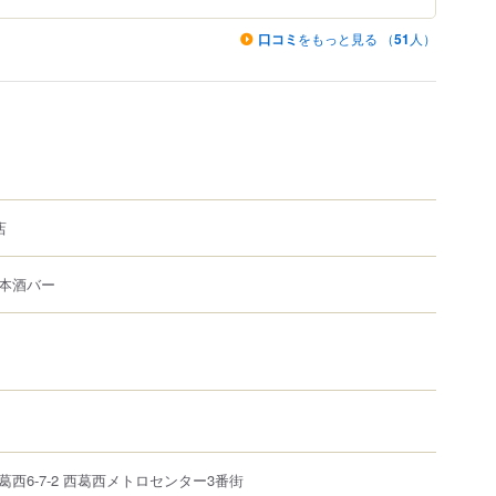
口コミ
をもっと見る （
51
人）
店
本酒バー
葛西
6-7-2
西葛西メトロセンター3番街