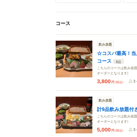
コース
飲み放題
☆コスパ最高！当
コース
8品
こちらのコースは飲み放題
オーダーとなります)
3,800
3
円
(税込)
飲み放題
計9品飲み放題付き
こちらのコースは飲み放題
オーダーとなります)
5,000
3
円
(税込)