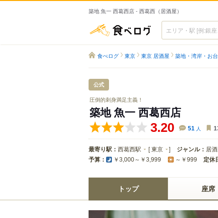
築地 魚一 西葛西店 - 西葛西（居酒屋）
食べログ
食べログ
東京
東京 居酒屋
築地・湾岸・お台
公式
圧倒的刺身満足主義！
築地 魚一 西葛西店
3.20
51
人
1
最寄り駅：
西葛西駅
[
東京
]
ジャンル：
居酒
予算：
定休
￥3,000～￥3,999
～￥999
トップ
座席