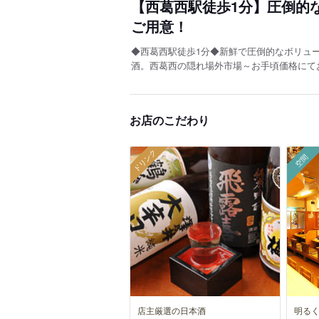
【西葛西駅徒歩1分】圧倒的
ご用意！
◆西葛西駅徒歩1分◆新鮮で圧倒的なボリュ
酒。西葛西の隠れ場外市場～お手頃価格にて
お店のこだわり
ドリンク
空間
店主厳選の日本酒
明る