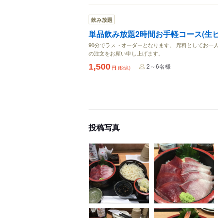
飲み放題
単品飲み放題2時間お手軽コース(生ビ
90分でラストオーダーとなります。 席料としてお一人
の注文をお願い申し上げます。
1,500
2～6名様
円
(税込)
投稿写真