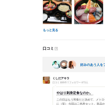
もっと見る
口コミ
？
好みのあう人を
くしだアキラ
口コミ 899件
フォロワー 673人
やはり刺身定食なのか。
この日はもう和食だと決めて、メトロ
に（笑） 今回は二色丼セット。単品か