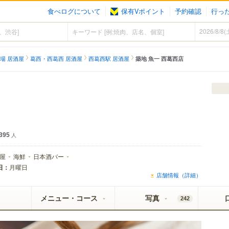
食べログについて
保有Vポイント
予約確認
行っ
場 居酒屋
葛西・西葛西 居酒屋
西葛西駅 居酒屋
築地 魚一 西葛西店
395
人
屋
海鮮
日本酒バー
日：
月曜日
店舗情報（詳細）
メニュー・コース
写真
242