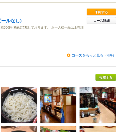
予約する
ールなし)
コース詳細
様350円(税込)頂戴しております。 お一人様一品以上料理
コース
をもっと見る（4件）
投稿する