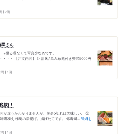
問
2回
酒屋さん
。 ※撮る暇なくて写真少なめです。
・・ 【注文内容】 ︎▷ 計9品飲み放題付き贅沢5000円
 訪問
1回
税抜)！
何が違うかわかりませんが、刺身5切れは美味しい。 ②
噌和え ④鳥の唐揚げ。揚げたてです。 ⑤寿司...
詳細を
 訪問
1回