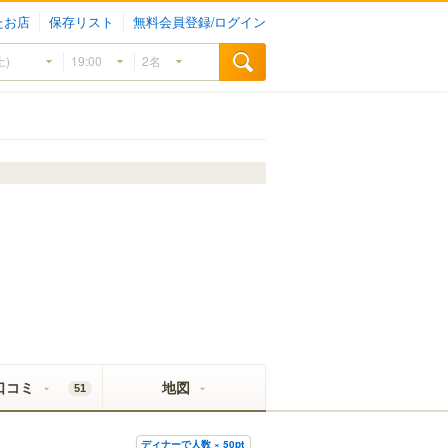
たお店
保存リスト
無料会員登録/ログイン
口コミ
地図
51
ディナーで人数 × 50pt