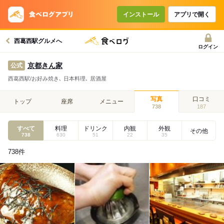
インストール
アプリで開く
西葛西駅グルメへ
ログイン
京都きん家
公式
西葛西駅/お好み焼き､ 日本料理､ 居酒屋
写真
口コミ
トップ
座席
メニュー
738
187
すべて
料理
ドリンク
内観
外観
その他
738
630
51
22
35
738
件