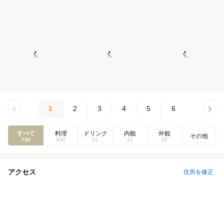
1
2
3
4
5
6
すべて
料理
ドリンク
内観
外観
その他
738
630
51
22
35
アクセス
住所を修正