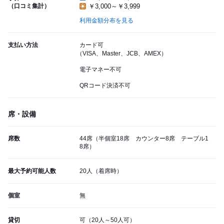
（口コミ集計）
￥3,000～￥3,999
利用金額分布を見る
支払い方法
カード可
（VISA、Master、JCB、AMEX）
電子マネー不可
QRコード決済不可
席・設備
席数
44席（半個室18席 カウンター8席 テーブル1
8席）
最大予約可能人数
20人（着席時）
個室
無
貸切
可（20人～50人可）