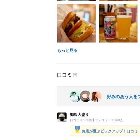
もっと見る
口コミ
？
好みのあう人を
御飯大盛り
口コミ 2,178件
フォロワー 2,363人
お店が選ぶピックアップ！口コミ