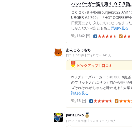
ハンバーガー巡り第１,０７３話。新作
２０２６/８ @louisburger2022 AM
URGER￥2,760』 『HOT COFF
日変更により 久しぶりになっちまった
しかたない〜笑 ともあ...
詳細を見る
？
1642
あんころっもち
口コミ 581件
フォロワー 141人
ピックアップ！口コミ
✿フグチーズバーガー：¥3,300 ✿紅
のフリット♪ かぶりつく前から香りが
ズそれぞれがちゃんと味わえる‼︎ 大葉
詳細を見る
？
68
parisjunko
口コミ 5,078件
フォロワー 7,059人