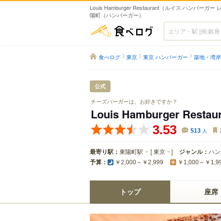
Louis Hamburger Restaurant（ルイス ハンバーガー
陽町（ハンバーガー）
食べログ
食べログ
東京
東京 ハンバーガー
築地・湾岸
公式
チーズバーガーは、お好きですか？
Louis Hamburger Restau
3.53
513
人
最寄り駅：
東陽町駅
[
東京
]
ジャンル：
ハン
予算：
￥2,000～￥2,999
￥1,000～￥1,9
トップ
座席