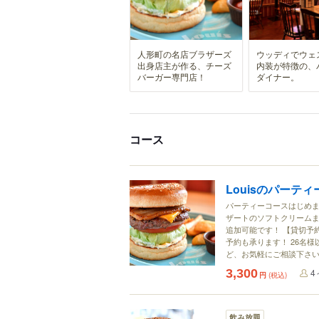
人形町の名店ブラザーズ
ウッディでウェ
出身店主が作る、チーズ
内装が特徴の、
バーガー専門店！
ダイナー。
コース
Louisのパーテ
パーティーコースはじめま
ザートのソフトクリームまで
追加可能です！ 【貸切予
予約も承ります！ 26名
ど、お気軽にご相談下さ
3,300
4
円
(税込)
飲み放題