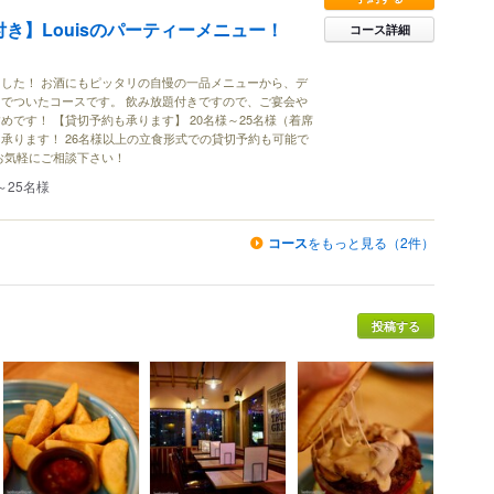
き】Louisのパーティーメニュー！
コース詳細
した！ お酒にもピッタリの自慢の一品メニューから、デ
でついたコースです。 飲み放題付きですので、ご宴会や
めです！ 【貸切予約も承ります】 20名様～25名様（着席
承ります！ 26名様以上の立食形式での貸切予約も可能で
お気軽にご相談下さい！
～25名様
コース
をもっと見る（2件）
投稿する