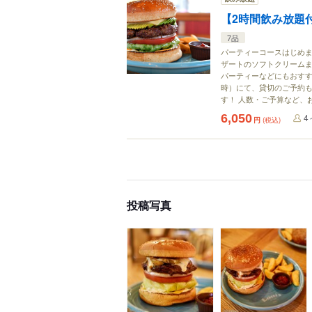
【2時間飲み放題付
7品
パーティーコースはじめま
ザートのソフトクリームま
パーティーなどにもおすす
時）にて、貸切のご予約も
す！ 人数・ご予算など、
6,050
4
円
(税込)
投稿写真