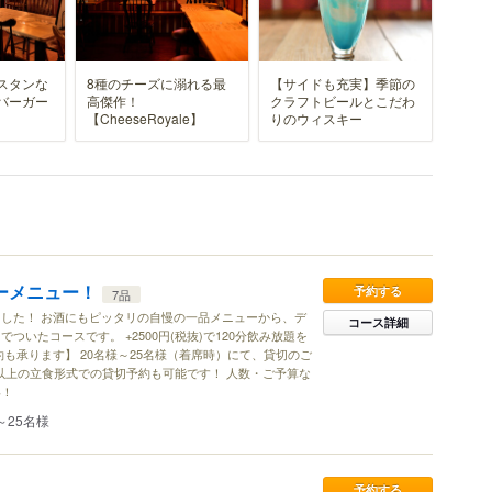
スタンな
8種のチーズに溺れる最
【サイドも充実】季節の
バーガー
高傑作！
クラフトビールとこだわ
【CheeseRoyale】
りのウィスキー
ィーメニュー！
予約する
7品
した！ お酒にもピッタリの自慢の一品メニューから、デ
コース詳細
ついたコースです。 +2500円(税抜)で120分飲み放題を
約も承ります】 20名様～25名様（着席時）にて、貸切のご
様以上の立食形式での貸切予約も可能です！ 人数・ご予算な
い！
～25名様
予約する