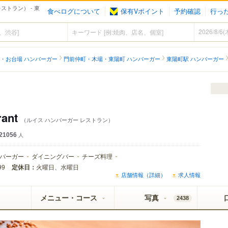
 レストラン） - 東
食べログについて
保有Vポイント
予約確認
行っ
・お台場 ハンバーガー
門前仲町・木場・東陽町 ハンバーガー
東陽町駅 ハンバーガー
rant
（ルイス ハンバーガー レストラン）
21056
人
バーガー
ダイニングバー
チーズ料理
定休日：
火曜日、水曜日
99
店舗情報（詳細）
求人情報
メニュー・コース
写真
2438