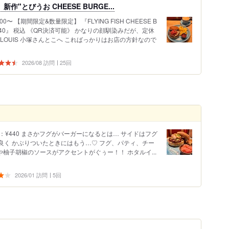
"とびうお CHEESE BURGE...
11:00〜 【期間限定&数量限定】 『FLYING FISH CHEESE B
EE¥440』 税込 《QR決済可能》 かなりの顔馴染みだが、定休
LOUIS 小塚さんとこへ こればっかりはお店の方針なので
2026/08 訪問
25回
茶：¥440 まさかフグがバーガーになるとは… サイドはフグ
良く かぶりついたときにはもう…♡ フグ、パティ、チー
や柚子胡椒のソースがアクセントがぐぅー！！ ホタルイ...
2026/01 訪問
5回