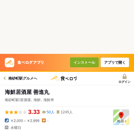
インストール
アプリで開く
南砂町駅グルメへ
ログイン
海鮮居酒屋 善進丸
南砂町駅/居酒屋､ 海鮮､ 海鮮丼
3.33
50
人
1245
人
￥2,000～￥2,999
-
水曜日