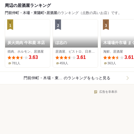
周辺の居酒屋ランキング
門前仲町・木場・東陽町
×
居酒屋
のランキング（点数の高いお店）です。
1
2
3
炭火焼肉 牛和鹿 本店
ほ志の
木場場外市場 ま
祭
焼肉、ホルモン、居酒屋
居酒屋、ビストロ、日本酒バー
海鮮、居酒屋
3.63
3.61
3.61
781人
459人
363人
門前仲町・木場・東陽町×居酒屋
のランキングをもっと見る
広告を非表示