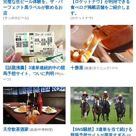
完璧な生ビール体験を。ザ・パ
【ロケットナウ】が利用できる
ーフェクト黒ラベルが飲めるお
食べログ掲載店舗をご紹介しま
店
す。
(サッポロビール)
(ロケットナウ)
【話題沸騰】3連単連続的中の競
十勝屋
(銀座/ダイニングバー)
馬予想サイト、ついに判明
PR(ル
ーツ)
天空飲茶酒家
【SNS騒然】3連単を当て続ける
(銀座/中華料理)
競馬予想サイトが異常すぎる
PR