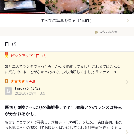
すべての写真を見る（453件）
広告を非表示
口コミ
ピックアップ！口コミ
娘と二人でランチで伺ったら、かなり混雑してました これまではこんな
に混んでいることがなかったので、少し油断してました ランチメニュー
も、売り切れのものがあるとのことでした 「カツオカツおろしポン酢と
4.0
海鮮竜田揚げ定食」と「海鮮から煮と海鮮竜田揚げ定食」だけが注文でき
Lunch:
るとのことだったので、二人とも...
t-gre770
（142）
2026/07 訪問
3回
厚切り刺身たっぷりの海鮮丼。ただし価格とのバランスは好み
が分かれるかも。
ちびすけとランチで再訪し、海鮮丼（1,850円）を注文。 実は当初、私た
ちお気に入りの“800円でお腹いっぱいにしてくれる町中華”へ向かう予定
でした。そこを変更して海鮮丼に。...