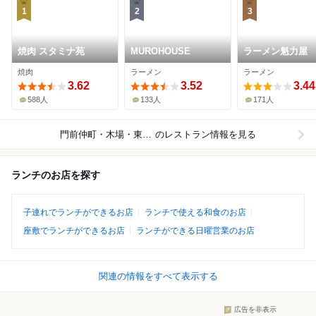
1
2
3
焼肉 スタミナ苑
MUROHOUSE
ラーメン魁力屋
店
焼肉
ラーメン
ラーメン
3.62
3.52
3.44
588人
133人
171人
門前仲町・木場・東陽町
のレストラン情報を見る
ランチのお店を探す
子連れでランチができるお店
ランチで使える和食のお店
座敷でランチができるお店
ランチができる日曜営業のお店
関連の情報をすべて表示する
広告を非表示