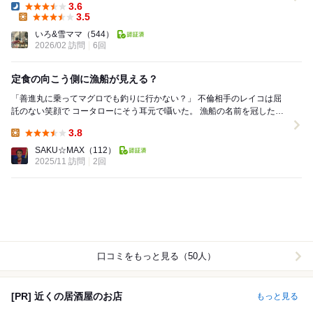
3.6
Dinner:
3.5
Lunch:
いろ&雪ママ
（544）
2026/02 訪問
6回
定食の向こう側に漁船が見える？
「善進丸に乗ってマグロでも釣りに行かない？」 不倫相手のレイコは屈
託のない笑顔で コータローにそう耳元で囁いた。 漁船の名前を冠したお
店『善進丸』は 魚が美味しいことで...
3.8
Lunch:
SAKU☆MAX
（112）
2025/11 訪問
2回
口コミをもっと見る（50人）
[PR] 近くの居酒屋のお店
もっと見る