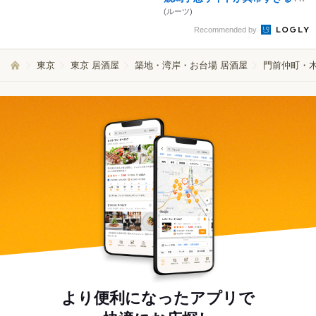
(ルーツ)
Recommended by
東京
東京 居酒屋
築地・湾岸・お台場 居酒屋
門前仲町・木
より便利になったアプリで