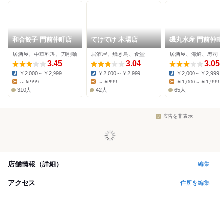
和合餃子 門前仲町店
てけてけ 木場店
磯丸水産 門前仲
居酒屋、中華料理、刀削麺
居酒屋、焼き鳥、食堂
居酒屋、海鮮、寿司
3.45
3.04
3.05
￥2,000～￥2,999
￥2,000～￥2,999
￥2,000～￥2,999
Dinner:
Dinner:
Dinner:
～￥999
～￥999
￥1,000～￥1,999
Lunch:
Lunch:
Lunch:
310人
42人
65人
広告を非表示
店舗情報（詳細）
編集
アクセス
住所を編集