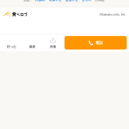
言語：
English
简体中文
繁體中文
한국어
日本語
©Kakaku.com, Inc.
電話
行った
保存
共有