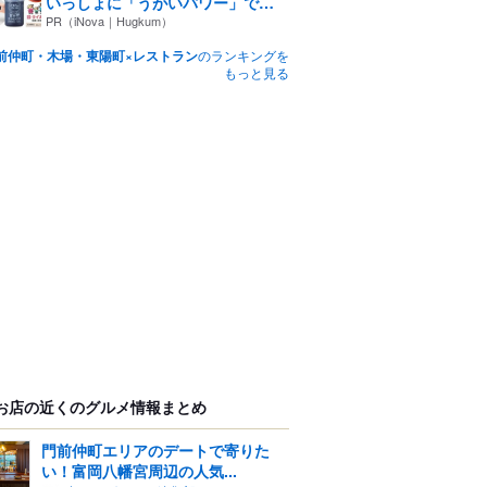
いっしょに「うがいパワー」で
一...
PR（iNova｜Hugkum）
前仲町・木場・東陽町×レストラン
のランキングを
もっと見る
お店の近くのグルメ情報まとめ
門前仲町エリアのデートで寄りた
い！富岡八幡宮周辺の人気...