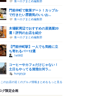
食べログまとめ編集部
門前仲町で散策デート！カップル
で行きたい雰囲気のいいお...
食べログまとめ編集部
木場駅周辺でおすすめの居酒屋20
選！評判のお店を紹介
食べログまとめ編集部
【門前仲町駅】一人でも気軽に立
ち寄れるバー12選
1e06f2
コーヒーやカフェだけじゃない！
土日もやってる清澄白河ラ...
hungry.jp
このお店の近くのグルメ情報まとめをもっと見る
ログ限定企画