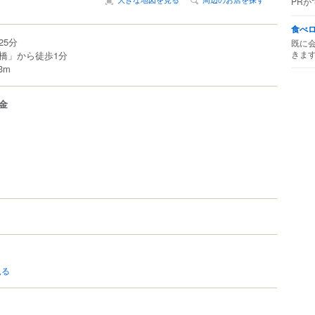
PRが
食べ
25分
既に
きま
橋」から徒歩1分
3m
金
見る