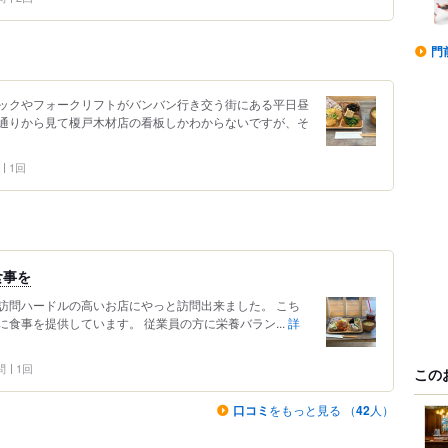
門
ックやフォークリフトがバンバン行き交う街にある平日昼
通りから見て榎戸木材店の看板しかわからないですが、そ
1回
食事を
訪問ハードルの高いお店にやっと訪問出来ました。 こち
食事を提供しています。 従業員の方に栄養バラン...
詳
問
1回
この
口コミ
をもっと見る （
42
人）