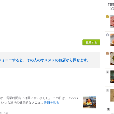
門前
（点
1
2
投稿する
3
フォローすると、その人のオススメのお店から探せます。
4
5
か、営業時間内には間に合いました。 この日は、 ハンバ
 いつも通りの健康的なメニュ...
詳細を見る
問
2回