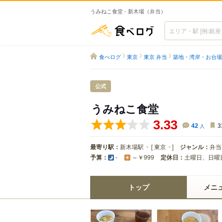
うみねこ食堂 - 新木場（弁当）
食べログ
食べログ
東京
東京 弁当
築地・湾岸・お台場
公式
うみねこ食堂
3.33
42
人
3
最寄り駅：
新木場駅
[
東京
]
ジャンル：
弁当
予算：
定休日：
土曜日、日曜
-
～￥999
トップ
メニ