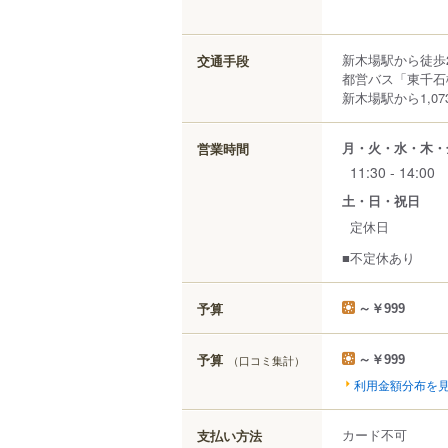
新木場駅から徒歩
交通手段
都営バス「東千石
新木場駅から1,07
月・火・水・木・
営業時間
11:30 - 14:00
土・日・祝日
定休日
■不定休あり
予算
～￥999
予算
（口コミ集計）
～￥999
利用金額分布を
カード不可
支払い方法