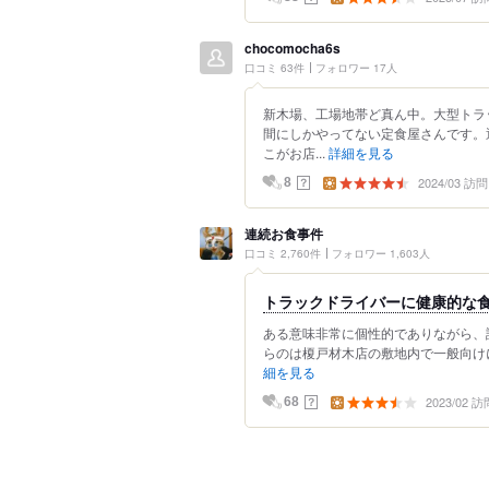
chocomocha6s
口コミ 63件
フォロワー 17人
新木場、工場地帯ど真ん中。大型トラ
間にしかやってない定食屋さんです。
こがお店...
詳細を見る
2024/03 訪問
？
8
連続お食事件
口コミ 2,760件
フォロワー 1,603人
トラックドライバーに健康的な
ある意味非常に個性的でありながら、
らのは榎戸材木店の敷地内で一般向けに
細を見る
2023/02 訪
？
68