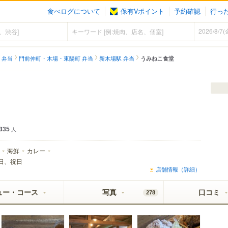
食べログについて
保有Vポイント
予約確認
行っ
 弁当
門前仲町・木場・東陽町 弁当
新木場駅 弁当
うみねこ食堂
335
人
海鮮
カレー
日、祝日
店舗情報（詳細）
ュー・コース
写真
口コミ
278