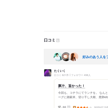
口コミ
？
好みのあう人を
たくいく
口コミ 621件
フォロワー 498人
豚汁、旨かった！
今回も、コチラにてランチを。 なんと
ーグに雑穀米、切り干し大根、煮卵etc
2025/07 訪
？
88