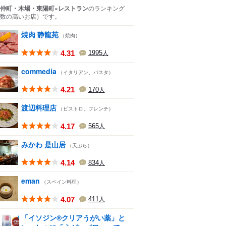
仲町・木場・東陽町×レストラン
のランキング
数の高いお店）
です。
焼肉 静龍苑
（焼肉）
4.31
1995
人
commedia
（イタリアン、パスタ）
4.21
170
人
渡辺料理店
（ビストロ、フレンチ）
4.17
565
人
みかわ 是山居
（天ぷら）
4.14
834
人
eman
（スペイン料理）
4.07
411
人
「イソジン®クリアうがい薬」と