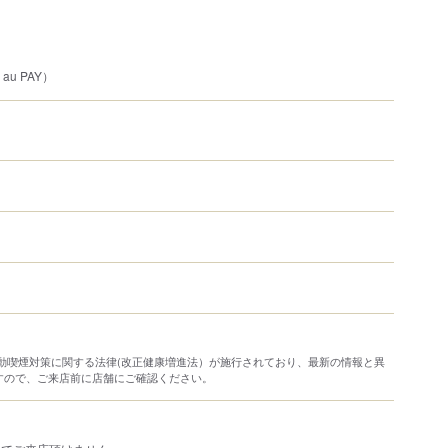
au PAY）
り受動喫煙対策に関する法律(改正健康増進法）が施行されており、最新の情報と異
すので、ご来店前に店舗にご確認ください。