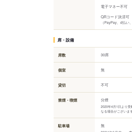
電子マネー不可
QRコード決済可
（PayPay、d払い、
席・設備
30席
席数
無
個室
不可
貸切
分煙
禁煙・喫煙
2020年4月1日よ
なる場合がございま
無
駐車場