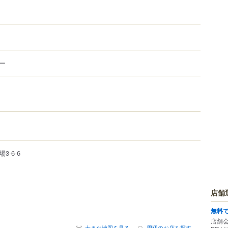
ー
場
3-6-6
店舗
無料
店舗
大きな地図を見る
周辺のお店を探す