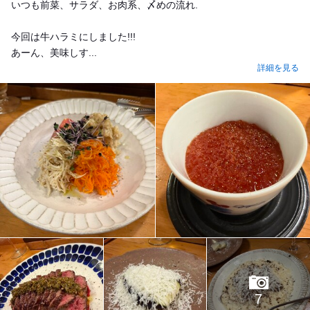
いつも前菜、サラダ、お肉系、〆めの流れ.
今回は牛ハラミにしました!!!
あーん、美味しす...
詳細を見る
7