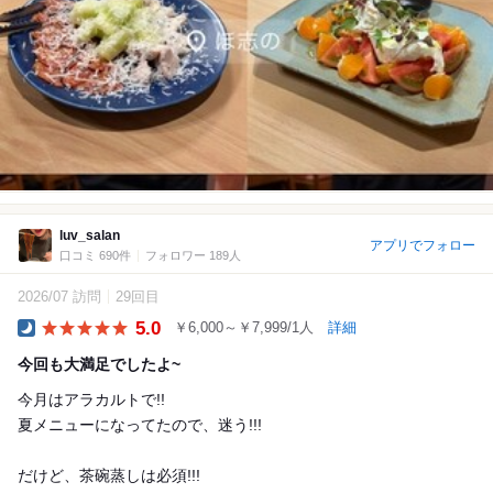
luv_salan
アプリでフォロー
口コミ 690件
フォロワー 189人
2026/07 訪問
29回目
5.0
￥6,000～￥7,999/1人
詳細
Dinner
今回も大満足でしたよ~
今月はアラカルトで!!
夏メニューになってたので、迷う!!!
だけど、茶碗蒸しは必須!!!