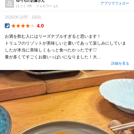
ゆっちのお嫁さん
アプリでフォロー
口コミ 7件
フォロワー 1人
2026/06 訪問
1回目
4.0
Dinner
お酒を飲む人にはリーズナブルすぎると思います！
トリュフのリゾットが美味しいと書いてあって楽しみにしていま
したが本当に美味しくもっと食べたかったです♡
量が多くてすごくお腹いっぱいになりました！大...
詳細を見る