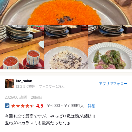
luv_salan
アプリでフォロー
口コミ 690件
フォロワー 189人
2026/06 訪問
28回目
4.5
￥6,000～￥7,999/1人
詳細
Dinner
今回も全て最高ですが、やっぱり私は鴨が感動!!!
玉ねぎのカラスミも最高だったなぁ...