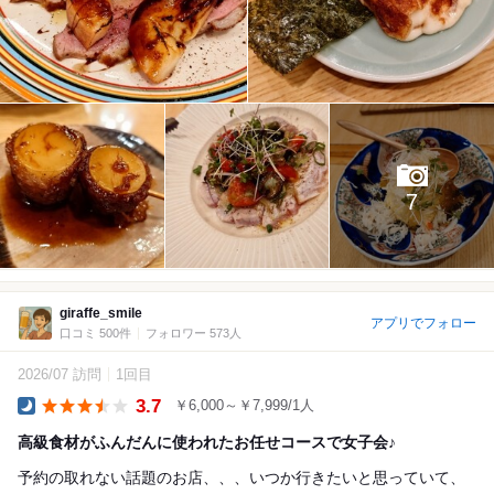
7
giraffe_smile
アプリでフォロー
口コミ 500件
フォロワー 573人
2026/07 訪問
1回目
3.7
￥6,000～￥7,999/1人
Dinner
高級食材がふんだんに使われたお任せコースで女子会♪
予約の取れない話題のお店、、、いつか行きたいと思っていて、