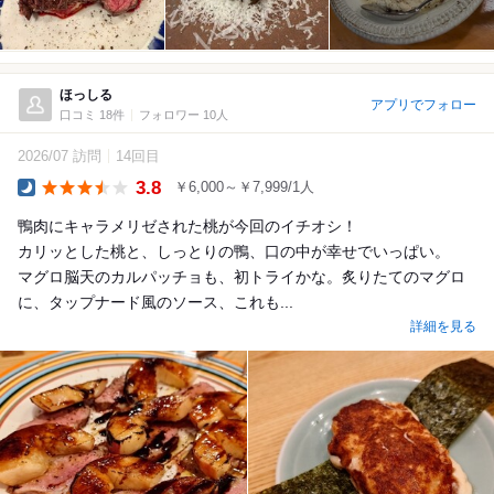
ほっしる
アプリでフォロー
口コミ 18件
フォロワー 10人
2026/07 訪問
14回目
3.8
￥6,000～￥7,999/1人
Dinner
鴨肉にキャラメリゼされた桃が今回のイチオシ！
カリッとした桃と、しっとりの鴨、口の中が幸せでいっぱい。
マグロ脳天のカルパッチョも、初トライかな。炙りたてのマグロ
に、タップナード風のソース、これも...
詳細を見る