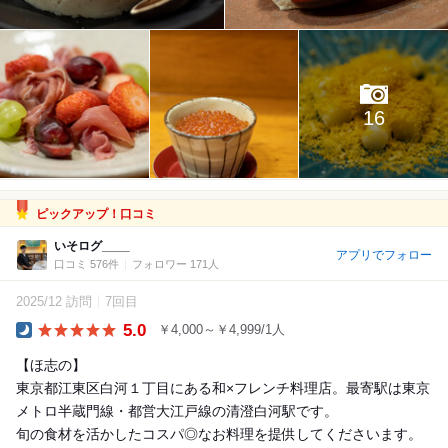
16
ピックアップ！口コミ
いそログ____
アプリでフォロー
口コミ 576件
フォロワー 171人
2025/12 訪問
7回目
5.0
￥4,000～￥4,999/1人
Dinner
【ほ志の】
東京都江東区白河１丁目にある和×フレンチ料理店。最寄駅は東京
メトロ半蔵門線・都営大江戸線の清澄白河駅です。
旬の食材を活かしたコスパ◎なお料理を提供してくださいます。