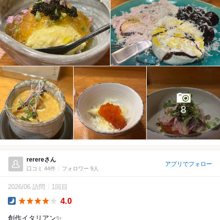
8
rerereさん
アプリでフォロー
口コミ 44件
フォロワー 9人
2026/06 訪問
1回目
4.0
Dinner
創作イタリアン✨