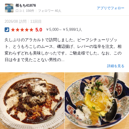
桜もち41876
アプリでフォロー
口コミ 156件
フォロワー 40人
2026/08 訪問
11回目
5.0
￥5,000～￥5,999/1人
Dinner
久しぶりのアラカルトで訪問しました。ビーフシチューリゾッ
ト、とうもろこしのムース、磯辺揚げ、レバーの塩辛を注文。相
変わらずどれも美味しかったです。ご馳走様でした。なお、この
日は今まで見たことない男性の...
詳細を見る