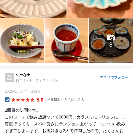
8
いーな★
アプリでフォロー
口コミ 2件
フォロワー 2人
2026/06 訪問
1回目
5.0
￥6,000～￥7,999/1人
Dinner
2回目の訪問です。
このコースで飲み放題ついて6600円。カラスミにトリュフに、、
何度行ってもコスパの良さにテンション上がって、ついつい飲み
すぎてしまいます。お酒好きな2人で訪問したので、たくさんお...