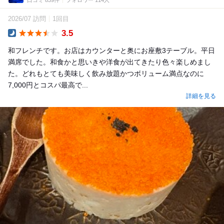
口コミ 839件
フォロワー 114人
2026/07 訪問
1回目
3.5
Dinner
和フレンチです。お店はカウンターと奥にお座敷3テーブル。平日
満席でした。和食かと思いきや洋食が出てきたり色々楽しめまし
た。どれもとても美味しく飲み放題かつボリューム満点なのに
7,000円とコスパ最高で...
詳細を見る