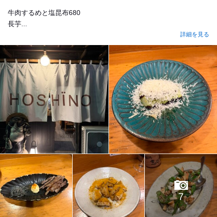
牛肉するめと塩昆布680
長芋...
詳細を見る
7