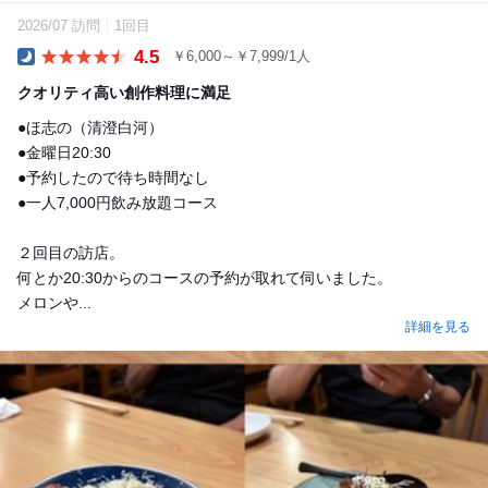
2026/07 訪問
1回目
4.5
￥6,000～￥7,999/1人
Dinner
クオリティ高い創作料理に満足
●ほ志の（清澄白河）
●金曜日20:30
●予約したので待ち時間なし
●一人7,000円飲み放題コース
２回目の訪店。
何とか20:30からのコースの予約が取れて伺いました。
メロンや...
詳細を見る