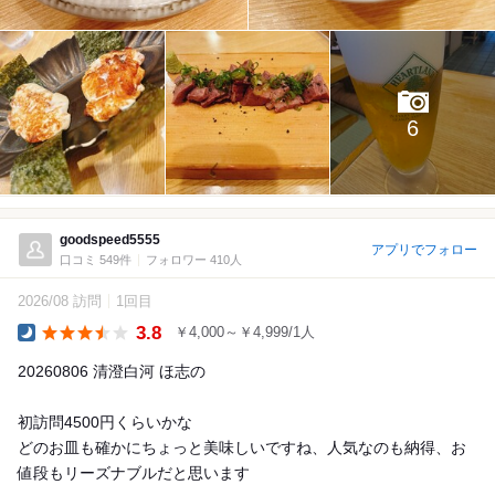
6
goodspeed5555
アプリでフォロー
口コミ 549件
フォロワー 410人
2026/08 訪問
1回目
3.8
￥4,000～￥4,999/1人
Dinner
20260806 清澄白河 ほ志の
初訪問4500円くらいかな
どのお皿も確かにちょっと美味しいですね、人気なのも納得、お
値段もリーズナブルだと思います