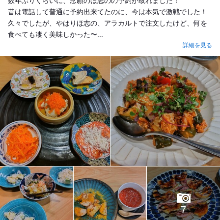
数年ぶりくらいに、念願のほ志のの予約が取れました！
昔は電話して普通に予約出来てたのに、今は本気で激戦でした！
久々でしたが、やはりほ志の、アラカルトで注文したけど、何を
食べても凄く美味しかった〜...
詳細を見る
7