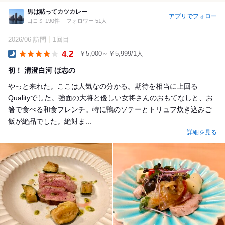
男は黙ってカツカレー
アプリでフォロー
口コミ 190件
フォロワー 51人
2026/06 訪問
1回目
4.2
￥5,000～￥5,999/1人
Dinner
初！ 清澄白河 ほ志の
やっと来れた。ここは人気なの分かる。期待を相当に上回る
Qualityでした。強面の大将と優しい女将さんのおもてなしと、お
箸で食べる和食フレンチ。特に鴨のソテーとトリュフ炊き込みご
飯が絶品でした。絶対ま...
詳細を見る