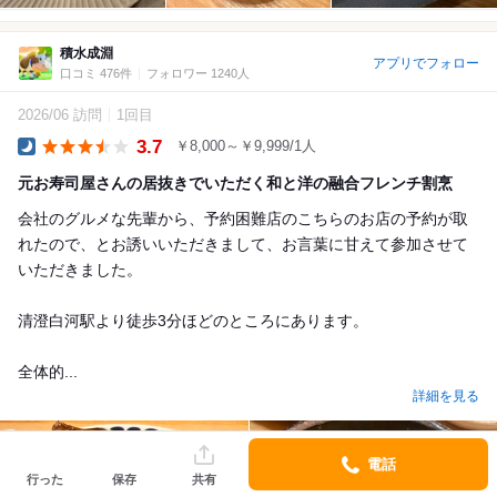
積水成淵
アプリでフォロー
口コミ 476件
フォロワー 1240人
2026/06 訪問
1回目
3.7
￥8,000～￥9,999/1人
Dinner
元お寿司屋さんの居抜きでいただく和と洋の融合フレンチ割烹
会社のグルメな先輩から、予約困難店のこちらのお店の予約が取
れたので、とお誘いいただきまして、お言葉に甘えて参加させて
いただきました。
清澄白河駅より徒歩3分ほどのところにあります。
全体的...
詳細を見る
電話
行った
保存
共有