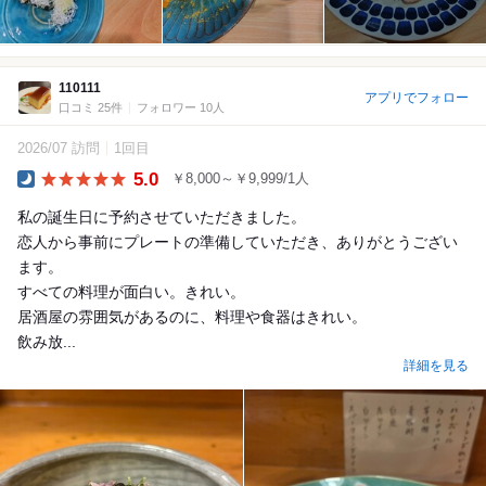
110111
アプリでフォロー
口コミ 25件
フォロワー 10人
2026/07 訪問
1回目
5.0
￥8,000～￥9,999/1人
Dinner
私の誕生日に予約させていただきました。
恋人から事前にプレートの準備していただき、ありがとうござい
ます。
すべての料理が面白い。きれい。
居酒屋の雰囲気があるのに、料理や食器はきれい。
飲み放...
詳細を見る