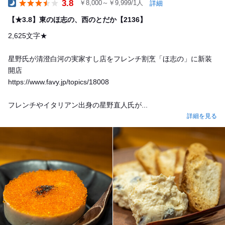
3.8
￥8,000～￥9,999/1人
詳細
Dinner
【★3.8】東のほ志の、西のとだか【2136】
2,625文字★
星野氏が清澄白河の実家すし店をフレンチ割烹「ほ志の」に新装
開店
https://www.favy.jp/topics/18008
フレンチやイタリアン出身の星野直人氏が...
詳細を見る