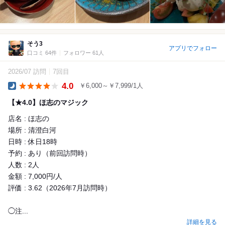
そう3
アプリでフォロー
口コミ 64件
フォロワー 61人
2026/07 訪問
7回目
4.0
￥6,000～￥7,999/1人
Dinner
【★4.0】ほ志のマジック
店名 : ほ志の
場所 : 清澄白河
日時 : 休日18時
予約 : あり（前回訪問時）
人数 : 2人
金額 : 7,000円/人
評価 : 3.62（2026年7月訪問時）
◯注...
詳細を見る