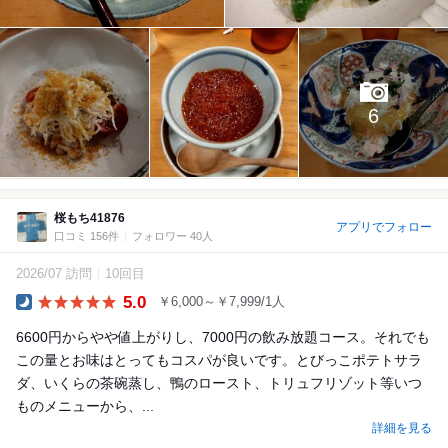
6
桜もち41876
アプリでフォロー
口コミ 156件
フォロワー 40人
2026/07 訪問
10回目
5.0
￥6,000～￥7,999/1人
Dinner
6600円からやや値上がりし、7000円の飲み放題コース。それでも
この量とお味はとってもコスパが良いです。とびっこポテトサラ
ダ、いくらの茶碗蒸し、鴨のロースト、トリュフリゾット等いつ
ものメニューから、...
詳細を見る