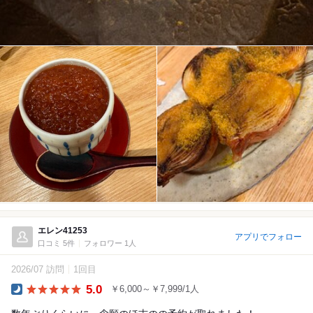
エレン41253
アプリでフォロー
口コミ 5件
フォロワー 1人
2026/07 訪問
1回目
5.0
￥6,000～￥7,999/1人
Dinner