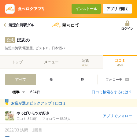
インストール
アプリで開く
清澄白河駅グルメへ
ログイン
ほ志の
公式
清澄白河駅/居酒屋､ ビストロ､ 日本酒バー
写真
口コミ
トップ
メニュー
4376
459
すべて
夜
昼
フォロー中
口コミ検索をするには？
624件
お店が選ぶピックアップ！口コミ
やっぱりモツが好き
アプリでフォロー
口コミ 3416件
フォロワー 8625人
2022/03 訪問
1回目