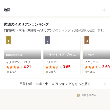
地図
周辺のイタリアンランキング
門前仲町・木場・東陽町
×
イタリアン
のランキング（点数の高いお店）です。
1
2
3
commedia
トラットリア ブカ マ
il tram
ッシモ
イタリアン、パスタ
イタリアン
イタリアン
4.21
3.65
3.60
170人
288人
425人
門前仲町・木場・東陽町×イタリアン
のランキングをもっと見る
広告を非表示