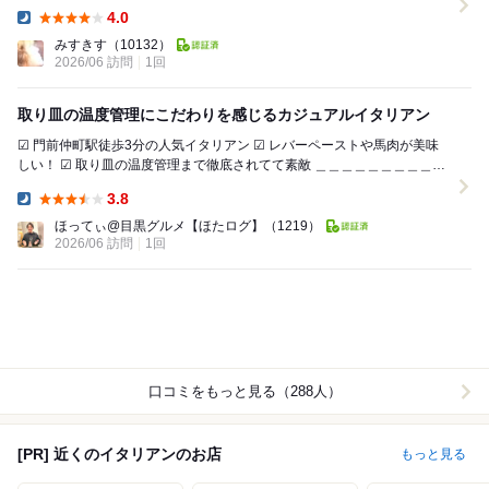
人形町と似ているような雰囲気で ...
4.0
Dinner:
みすきす
（10132）
2026/06 訪問
1回
取り皿の温度管理にこだわりを感じるカジュアルイタリアン
☑︎ 門前仲町駅徒歩3分の人気イタリアン ☑︎ レバーペーストや馬肉が美味
しい！ ☑︎ 取り皿の温度管理まで徹底されてて素敵 ＿＿＿＿＿＿＿＿＿＿
＿＿＿＿＿＿＿＿ 【本...
3.8
Dinner:
ほってぃ@目黒グルメ【ほたログ】
（1219）
2026/06 訪問
1回
口コミをもっと見る（288人）
[PR] 近くのイタリアンのお店
もっと見る