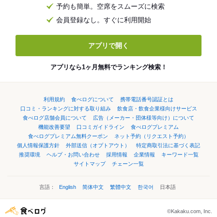
予約も簡単。空席をスムーズに検索
会員登録なし。すぐに利用開始
アプリで開く
アプリなら1ヶ月無料でランキング検索！
利用規約
食べログについて
携帯電話番号認証とは
口コミ・ランキングに対する取り組み
飲食店・飲食企業様向けサービス
食べログ店舗会員について
広告（メーカー・団体様等向け）について
機能改善要望
口コミガイドライン
食べログプレミアム
食べログプレミアム無料クーポン
ネット予約（リクエスト予約）
個人情報保護方針
外部送信（オプトアウト）
特定商取引法に基づく表記
推奨環境
ヘルプ・お問い合わせ
採用情報
企業情報
キーワード一覧
サイトマップ
チェーン一覧
言語：
English
简体中文
繁體中文
한국어
日本語
©Kakaku.com, Inc.