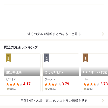
近くのグルメ情報まとめをもっと見る
周辺のお店ランキング
1
2
3
渡辺料理店
こうかいぼう
BAR オーパ 門
店
ビストロ
ラーメン
バー
4.17
3.79
3.73
565人
2983人
293人
門前仲町・木場・東陽町
のレストラン情報を見る