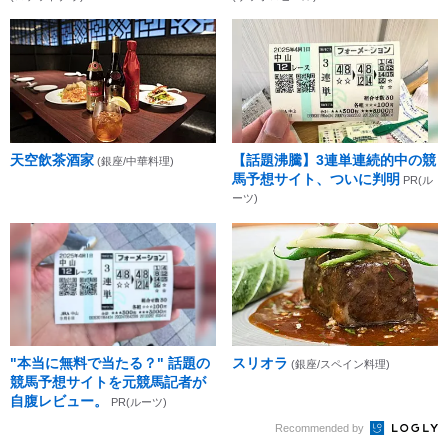
天空飲茶酒家
【話題沸騰】3連単連続的中の競
(銀座/中華料理)
馬予想サイト、ついに判明
PR(ル
ーツ)
"本当に無料で当たる？" 話題の
スリオラ
(銀座/スペイン料理)
競馬予想サイトを元競馬記者が
自腹レビュー。
PR(ルーツ)
Recommended by