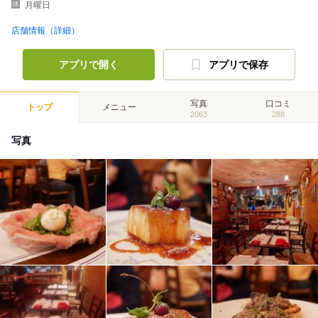
月曜日
店舗情報（詳細）
アプリで開く
アプリで保存
写真
口コミ
トップ
メニュー
2063
288
写真