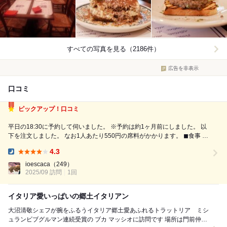
すべての写真を見る（2186件）
広告を非表示
口コミ
ピックアップ！口コミ
平日の18:30に予約して伺いました。 ※予約は約1ヶ月前にしました。 以
下を注文しました。 なお1人あたり550円の席料がかかります。 ◼︎食事 ・
スロベニア産生ハムスライス（1870円） 生ハムにブラッティーナチーズ
4.3
（1430円）を追加しました。 生ハムは薄くスライスされて...
Dinner:
ioescaca
（249）
2025/09 訪問
1回
イタリア愛いっぱいの郷土イタリアン
大沼清敬シェフが腕をふるうイタリア郷土愛あふれるトラットリア ミシ
ュランビブグルマン連続受賞の ブカ マッシオに訪問です 場所は門前仲町