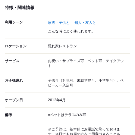
特徴・関連情報
利用シーン
家族・子供と
知人・友人と
こんな時によく使われます。
ロケーション
隠れ家レストラン
サービス
お祝い・サプライズ可、ペット可、テイクアウ
ト
お子様連れ
子供可（乳児可、未就学児可、小学生可）、ベ
ビーカー入店可
オープン日
2012年4月
備考
●ペットはテラスのみ可
※ご予約は、基本的にお電話で承っておりま
す。当日でもお席の方をご用意出来ることも