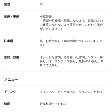
貸切
可
禁煙・喫煙
全席禁煙
（店頭や駐輪場も禁煙になります。近隣の方の
ご迷惑にならないよう注意させていただく場合
がございます。）
駐車場
無（お店のから300ｍの所にコインパーキング
有）
空間・設備
オシャレな空間、落ち着いた空間、ソファー席
あり、オープンテラスあり、無料Wi-Fiあり、車
椅子で入店可
メニュー
ドリンク
ワインあり、カクテルあり、ワインにこだわる
料理
野菜料理にこだわる