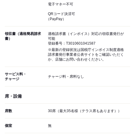
電子マネー不可
QRコード決済可
（PayPay）
領収書（適格簡易請求
適格請求書（インボイス）対応の領収書発行が
書）
可能
登録番号：T3010601041587
※最新の登録状況は国税庁インボイス制度適格
請求書発行事業者公表サイトをご確認いただく
か、店舗にお問い合わせください。
サービス料・
チャージ料・席料なし
チャージ
席・設備
席数
30席（最大35名様（テラス席もあります））
個室
無