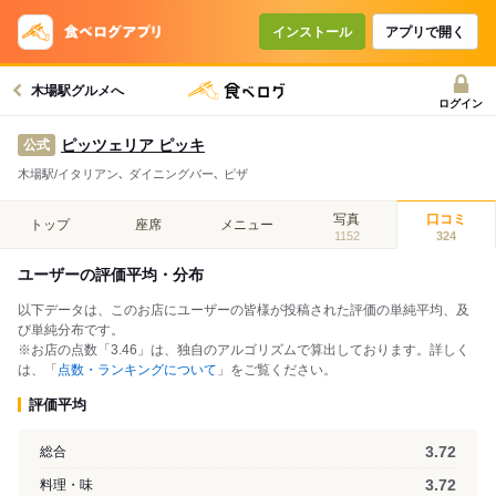
インストール
アプリで開く
木場駅グルメへ
ログイン
ピッツェリア ピッキ
公式
木場駅/イタリアン､ ダイニングバー､ ピザ
写真
口コミ
トップ
座席
メニュー
1152
324
ユーザーの評価平均・分布
以下データは、このお店にユーザーの皆様が投稿された評価の単純平均、及
び単純分布です。
※お店の点数「3.46」は、独自のアルゴリズムで算出しております。詳しく
は、「
点数・ランキングについて
」をご覧ください。
評価平均
3.72
総合
3.72
料理・味