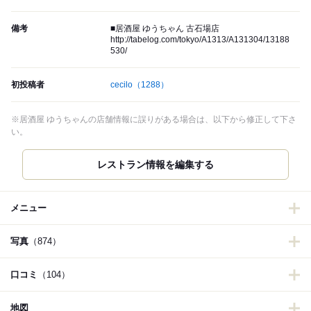
備考
■居酒屋 ゆうちゃん 古石場店
http://tabelog.com/tokyo/A1313/A131304/13188
530/
初投稿者
cecilo
（1288）
※居酒屋 ゆうちゃんの店舗情報に誤りがある場合は、以下から修正して下さ
い。
メニュー
写真
（874）
口コミ
（104）
地図