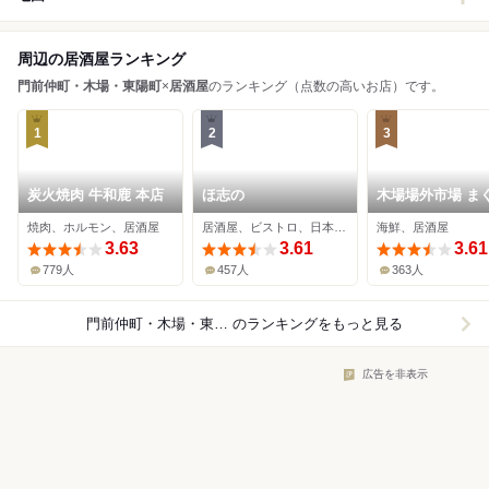
周辺の居酒屋ランキング
門前仲町・木場・東陽町
×
居酒屋
のランキング（点数の高いお店）です。
1
2
3
炭火焼肉 牛和鹿 本店
ほ志の
木場場外市場 ま
祭
焼肉、ホルモン、居酒屋
居酒屋、ビストロ、日本酒バー
海鮮、居酒屋
3.63
3.61
3.61
779人
457人
363人
門前仲町・木場・東陽町×居酒屋
のランキングをもっと見る
広告を非表示