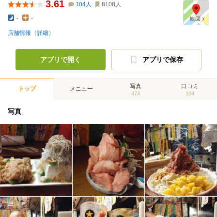
3.61
104
人
8108
人
-
-
店舗情報（詳細）
アプリで開く
アプリで保存
写真
口コミ
トップ
メニュー
874
104
写真