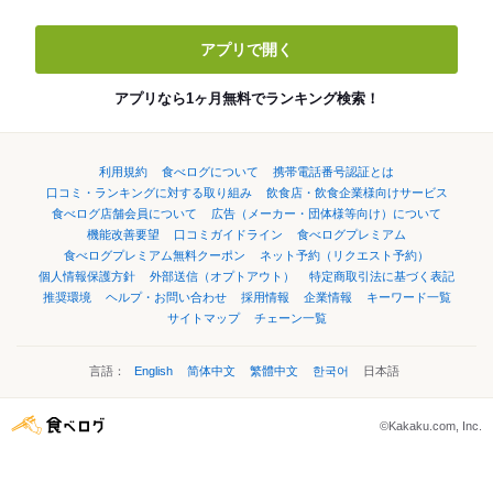
アプリで開く
アプリなら1ヶ月無料でランキング検索！
利用規約
食べログについて
携帯電話番号認証とは
口コミ・ランキングに対する取り組み
飲食店・飲食企業様向けサービス
食べログ店舗会員について
広告（メーカー・団体様等向け）について
機能改善要望
口コミガイドライン
食べログプレミアム
食べログプレミアム無料クーポン
ネット予約（リクエスト予約）
個人情報保護方針
外部送信（オプトアウト）
特定商取引法に基づく表記
推奨環境
ヘルプ・お問い合わせ
採用情報
企業情報
キーワード一覧
サイトマップ
チェーン一覧
言語：
English
简体中文
繁體中文
한국어
日本語
©Kakaku.com, Inc.