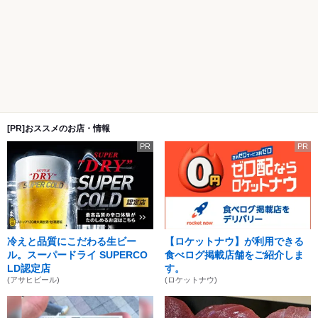
[PR]おススメのお店・情報
PR
PR
冷えと品質にこだわる生ビー
【ロケットナウ】が利用できる
ル。スーパードライ SUPERCO
食べログ掲載店舗をご紹介しま
LD認定店
す。
(アサヒビール)
(ロケットナウ)