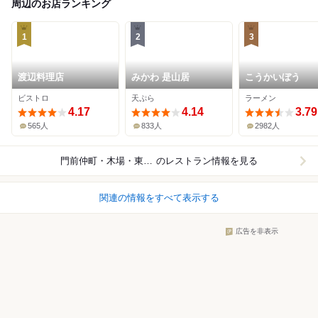
周辺のお店ランキング
1
2
3
渡辺料理店
みかわ 是山居
こうかいぼう
ビストロ
天ぷら
ラーメン
4.17
4.14
3.79
565人
833人
2982人
門前仲町・木場・東陽町
のレストラン情報を見る
関連の情報をすべて表示する
広告を非表示