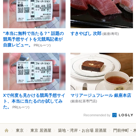
"本当に無料で当たる？" 話題の
すきやばし 次郎
(銀座/寿司)
競馬予想サイトを元競馬記者が
自腹レビュー。
PR(ルーツ)
Xで何度も見かける競馬予想サイ
マリアージュフレール 銀座本店
ト、本当に当たるのか試してみ
(銀座/紅茶専門店)
た。
PR(ルーツ)
Recommended by
東京
東京 居酒屋
築地・湾岸・お台場 居酒屋
門前仲町・木