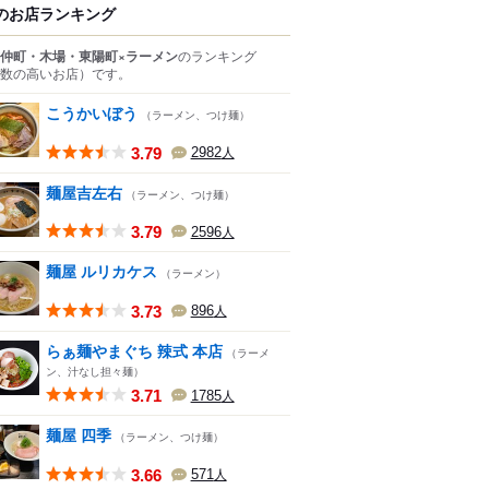
のお店ランキング
仲町・木場・東陽町×ラーメン
のランキング
数の高いお店）
です。
こうかいぼう
（ラーメン、つけ麺）
3.79
2982
人
麺屋吉左右
（ラーメン、つけ麺）
3.79
2596
人
麺屋 ルリカケス
（ラーメン）
3.73
896
人
らぁ麺やまぐち 辣式 本店
（ラーメ
ン、汁なし担々麺）
3.71
1785
人
麺屋 四季
（ラーメン、つけ麺）
3.66
571
人