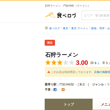
石狩ラーメン - 門前仲町（ラーメン）
食べログ
食べログ
東京
東京 ラーメン
築地・湾岸・お
閉店
石狩ラーメン
3.00
6
人
5
このお店は現在閉店しております。
店舗の掲載
最寄り駅：
門前仲町駅
[
東京
]
ジャンル：
ラ
予算：
-
-
トップ
メニ