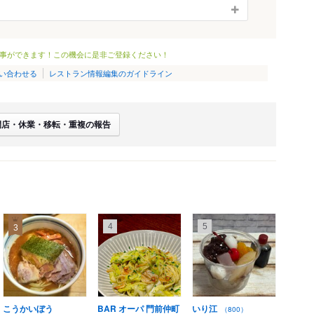
事ができます！この機会に是非ご登録ください！
い合わせる
レストラン情報編集のガイドライン
閉店・休業・移転・重複の報告
4
5
3
こうかいぼう
BAR オーパ 門前仲町
いり江
（800）