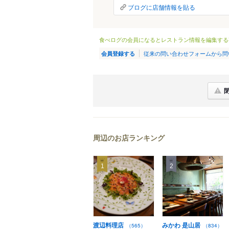
ブログに店舗情報を貼る
食べログの会員になるとレストラン情報を編集する
従来の問い合わせフォームから問
会員登録する
周辺のお店ランキング
1
2
渡辺料理店
みかわ 是山居
（565）
（834）