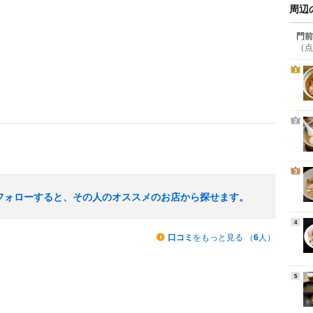
周辺
門前
（点
1
2
3
フォローすると、その人のオススメのお店から探せます。
4
口コミ
をもっと見る （
6
人）
5