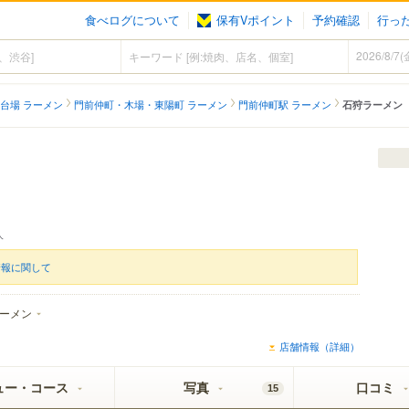
食べログについて
保有Vポイント
予約確認
行っ
台場 ラーメン
門前仲町・木場・東陽町 ラーメン
門前仲町駅 ラーメン
石狩ラーメン
人
情報に関して
ーメン
店舗情報（詳細）
ュー・コース
写真
口コミ
15