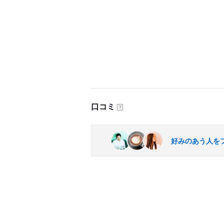
口コミ
？
好みのあう人を