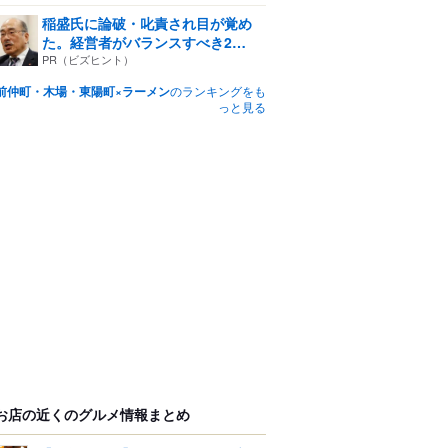
稲盛氏に論破・叱責され目が覚め
た。経営者がバランスすべき2
つ...
PR（ビズヒント）
前仲町・木場・東陽町×ラーメン
のランキングをも
っと見る
お店の近くのグルメ情報まとめ