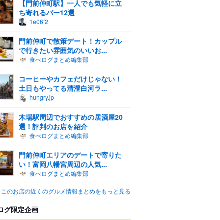
【門前仲町駅】一人でも気軽に立
ち寄れるバー12選
1e06f2
門前仲町で散策デート！カップル
で行きたい雰囲気のいいお...
食べログまとめ編集部
コーヒーやカフェだけじゃない！
土日もやってる清澄白河ラ...
hungry.jp
木場駅周辺でおすすめの居酒屋20
選！評判のお店を紹介
食べログまとめ編集部
門前仲町エリアのデートで寄りた
い！富岡八幡宮周辺の人気...
食べログまとめ編集部
このお店の近くのグルメ情報まとめをもっと見る
ログ限定企画