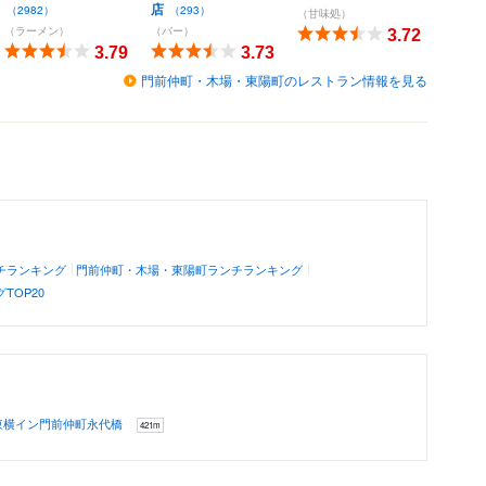
店
（2982）
（293）
（甘味処）
（ラーメン）
（バー）
3.72
3.79
3.73
門前仲町・木場・東陽町のレストラン情報を見る
チランキング
門前仲町・木場・東陽町ランチランキング
TOP20
東横イン門前仲町永代橋
421m