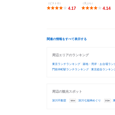
（ビストロ）
（天ぷら）
4.17
4.14
関連の情報をすべて表示する
周辺エリアのランキング
東京ランチランキング
築地・湾岸・お台場ラン
門前仲町駅ランチランキング
東京総合ランキング
周辺の観光スポット
深川不動堂
深川七福神めぐり
181m
313m