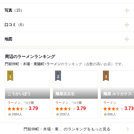
写真
（15）
口コミ
（6）
地図
周辺のラーメンランキング
門前仲町・木場・東陽町
×
ラーメン
のランキング（点数の高いお店）です。
1
2
3
こうかいぼう
麺屋吉左右
麺屋 ルリカケス
ラーメン、つけ麺
ラーメン、つけ麺
ラーメン
3.79
3.79
3.73
2984人
2597人
896人
門前仲町・木場・東陽町×ラーメン
のランキングをもっと見る