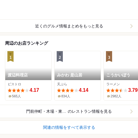
近くのグルメ情報まとめをもっと見る
周辺のお店ランキング
1
2
3
渡辺料理店
みかわ 是山居
こうかいぼう
ビストロ
天ぷら
ラーメン
4.17
4.14
3.79
565人
834人
2982人
門前仲町・木場・東陽町
のレストラン情報を見る
関連の情報をすべて表示する