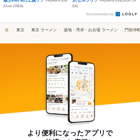
選ぶReFaの上質ケア
沢セルフケア
PR(ReFa GIN
PR(ReFa GINZA on CR
ZA on CREA)
EA)
Recommended by
東京
東京 ラーメン
築地・湾岸・お台場 ラーメン
門前仲
より便利になったアプリで