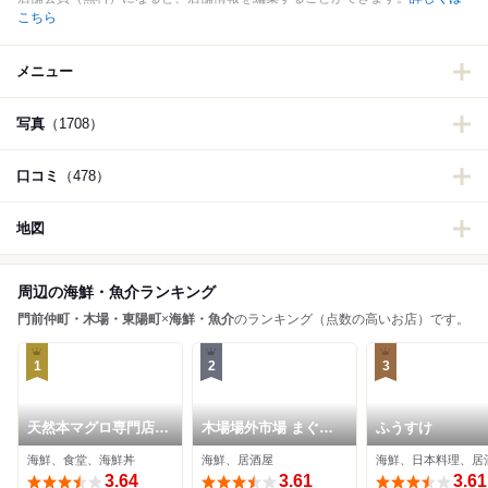
こちら
メニュー
写真
（1708）
口コミ
（478）
地図
周辺の海鮮・魚介ランキング
門前仲町・木場・東陽町
×
海鮮・魚介
のランキング（点数の高いお店）です。
1
2
3
天然本マグロ専門店
木場場外市場 まぐろ
ふうすけ
司
祭
海鮮、食堂、海鮮丼
海鮮、居酒屋
海鮮、日本料理、居
3.64
3.61
3.61