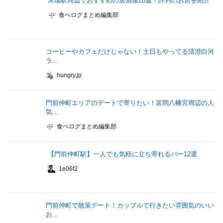
木場駅周辺でおすすめの居酒屋20選！評判のお店を紹介
食べログまとめ編集部
コーヒーやカフェだけじゃない！土日もやってる清澄白河
ラ...
hungry.jp
門前仲町エリアのデートで寄りたい！富岡八幡宮周辺の人
気...
食べログまとめ編集部
【門前仲町駅】一人でも気軽に立ち寄れるバー12選
1e06f2
門前仲町で散策デート！カップルで行きたい雰囲気のいい
お...