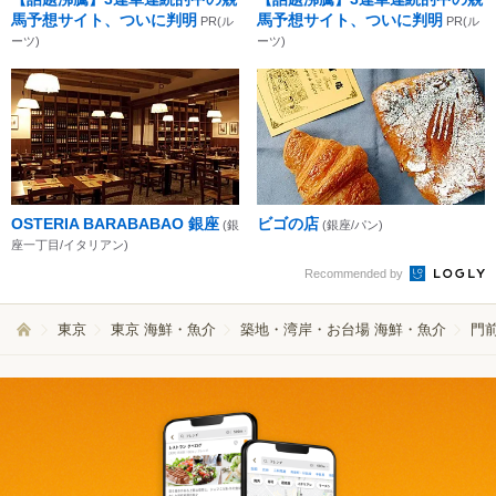
馬予想サイト、ついに判明
馬予想サイト、ついに判明
PR(ル
PR(ル
ーツ)
ーツ)
OSTERIA BARABABAO 銀座
ビゴの店
(銀
(銀座/パン)
座一丁目/イタリアン)
Recommended by
東京
東京 海鮮・魚介
築地・湾岸・お台場 海鮮・魚介
門