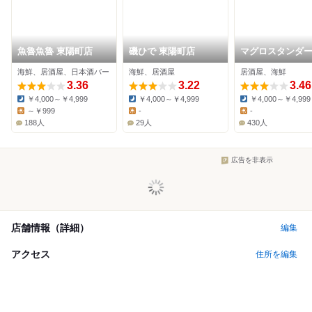
魚魯魚魯 東陽町店
磯ひで 東陽町店
マグロスタンダ
門前仲町店
海鮮、居酒屋、日本酒バー
海鮮、居酒屋
居酒屋、海鮮
3.36
3.22
3.46
￥4,000～￥4,999
￥4,000～￥4,999
￥4,000～￥4,999
Dinner:
Dinner:
Dinner:
～￥999
-
-
Lunch:
Lunch:
Lunch:
188人
29人
430人
広告を非表示
店舗情報（詳細）
編集
アクセス
住所を編集