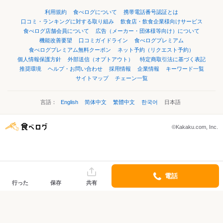
利用規約
食べログについて
携帯電話番号認証とは
口コミ・ランキングに対する取り組み
飲食店・飲食企業様向けサービス
食べログ店舗会員について
広告（メーカー・団体様等向け）について
機能改善要望
口コミガイドライン
食べログプレミアム
食べログプレミアム無料クーポン
ネット予約（リクエスト予約）
個人情報保護方針
外部送信（オプトアウト）
特定商取引法に基づく表記
推奨環境
ヘルプ・お問い合わせ
採用情報
企業情報
キーワード一覧
サイトマップ
チェーン一覧
言語：
English
简体中文
繁體中文
한국어
日本語
©Kakaku.com, Inc.
電話
行った
保存
共有