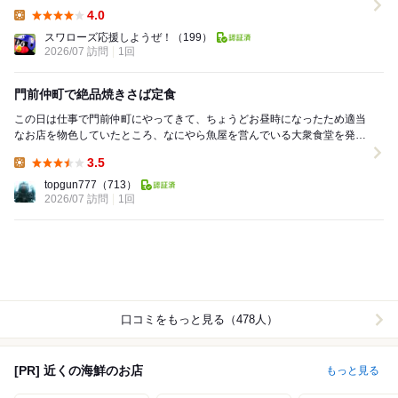
は無し。混んできたら相席前提のレイ...
4.0
Lunch:
スワローズ応援しようぜ！
（199）
2026/07 訪問
1回
門前仲町で絶品焼きさば定食
この日は仕事で門前仲町にやってきて、ちょうどお昼時になったため適当
なお店を物色していたところ、なにやら魚屋を営んでいる大衆食堂を発見
し、これは魚が美味いはずと思い入店しました。店に...
3.5
Lunch:
topgun777
（713）
2026/07 訪問
1回
口コミをもっと見る（478人）
[PR] 近くの海鮮のお店
もっと見る