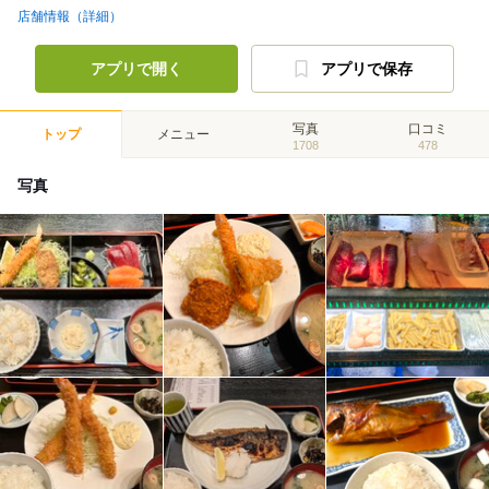
店舗情報（詳細）
アプリで開く
アプリで保存
写真
口コミ
トップ
メニュー
1708
478
写真