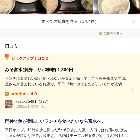
すべての写真を見る（1784件）
広告を非表示
口コミ
ピックアップ！口コミ
みそ富水(刺身、サバ味噌) 1,300円
ランチに美味しい魚が食べれないかなぁと探して、こちらを発見訪問 魚
屋さんが営まれているお店で、平日13時すぎでしたが、いくつか売切れ
のメニューもありました。 焼き魚か煮魚が食べたかったこともあり、サ
4.0
バ味噌と刺身がセットになった定食を注文 サバ味噌は、一切れですが大
Lunch:
きく、濃い目の味付でめ...
kazuk25491
（237）
2026/01 訪問
1回
門仲で魚が美味しいランチを食べたいなら富水へ。
平日オープン11時を少し回った5〜6分後に入店。 入口ではお店のおばあ
ちゃんが快活な声でお出迎え。 店内はテーブル席多数だが、1人掛けの席