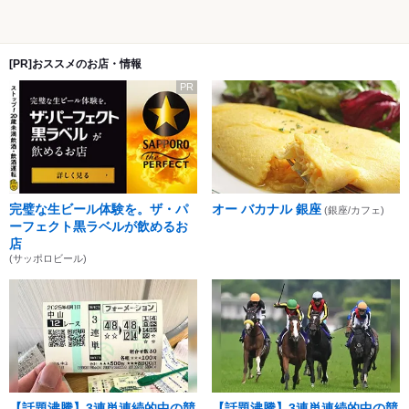
[PR]おススメのお店・情報
PR
完璧な生ビール体験を。ザ・パ
オー バカナル 銀座
(銀座/カフェ)
ーフェクト黒ラベルが飲めるお
店
(サッポロビール)
【話題沸騰】3連単連続的中の競
【話題沸騰】3連単連続的中の競