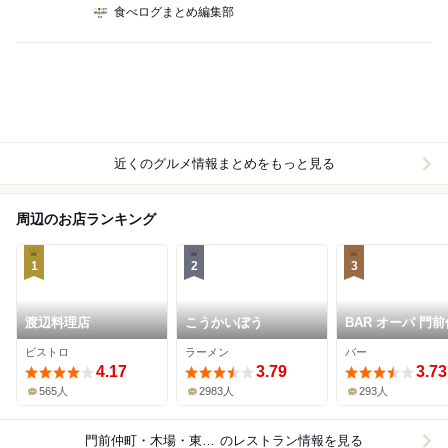
食べログまとめ編集部
近くのグルメ情報まとめをもっと見る
周辺のお店ランキング
1
2
3
渡辺料理店
こうかいぼう
BAR オーパ 門
店
ビストロ
ラーメン
バー
4.17
3.79
3.73
565人
2983人
293人
門前仲町・木場・東陽町
のレストラン情報を見る