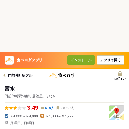
インストール
アプリで開く
門前仲町駅グルメへ
ログイン
富水
門前仲町駅/海鮮､ 居酒屋､ うなぎ
3.49
478
人
27080
人
￥4,000～￥4,999
￥1,000～￥1,999
月曜日、日曜日