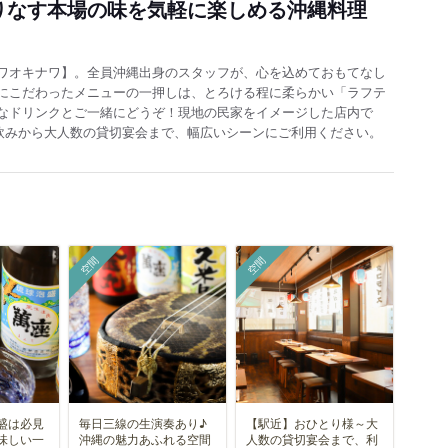
りなす本場の味を気軽に楽しめる沖縄料理
ワオキナワ】。全員沖縄出身のスタッフが、心を込めておもてなし
にこだわったメニューの一押しは、とろける程に柔らかい「ラフテ
なドリンクとご一緒にどうぞ！現地の民家をイメージした店内で
飲みから大人数の貸切宴会まで、幅広いシーンにご利用ください。
空間
空間
盛は必見
毎日三線の生演奏あり♪
【駅近】おひとり様～大
味しい一
沖縄の魅力あふれる空間
人数の貸切宴会まで、利