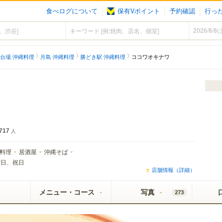
食べログについて
保有Vポイント
予約確認
行っ
台場 沖縄料理
月島 沖縄料理
勝どき駅 沖縄料理
ココワオキナワ
717
人
料理
居酒屋
沖縄そば
曜日、祝日
店舗情報（詳細）
メニュー・コース
写真
273