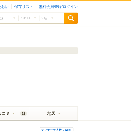
たお店
保存リスト
無料会員登録/ログイン
口コミ
地図
62
ディナーで人数 × 50pt