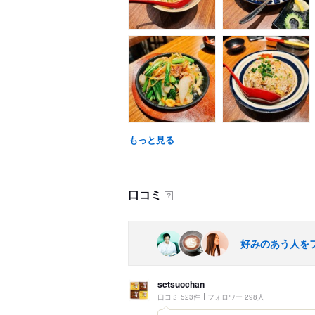
もっと見る
口コミ
？
好みのあう人を
setsuochan
口コミ 523件
フォロワー 298人