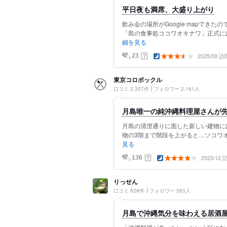
平日夜も満席、大盛り上がり
飲み会の場所がGoogle mapでき
「島の食事処ココワオキナワ」正式には
細を見る
2025/09 訪
？
23
東京コロボックル
口コミ 2,337件
フォロワー 2,161人
月島唯一の純沖縄料理屋さんが
月島の清澄通りに面した新しい建物に
物の3階まで階段を上がると…ソコワオキ
見る
2023/12
？
136
りっせん
口コミ 628件
フォロワー 283人
月島で沖縄気分を味わえる居酒