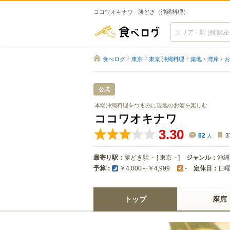
ココワオキナワ - 勝どき（沖縄料理）
食べログ
食べログ
東京
東京 沖縄料理
築地・湾岸・お
公式
本場沖縄料理をつまみに現地のお酒を楽しむ
ココワオキナワ
3.30
62
人
3
最寄り駅：
勝どき駅
[
東京
]
ジャンル：
沖縄
予算：
定休日：
日
￥4,000～￥4,999
-
トップ
座席