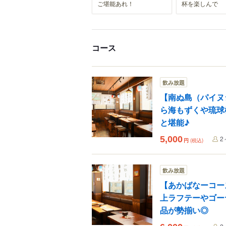
ご堪能あれ！
杯を楽しんで
コース
飲み放題
【南ぬ島（パイヌ
ら海もずくや琉球
と堪能♪
5,000
2
円
(税込)
飲み放題
【あかばなーコー
上ラフテーやゴー
品が勢揃い◎