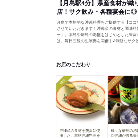
【月島駅4分】県産食材が織
店！サク飲み・各種宴会に◎
月島で本格的な沖縄料理をご提供する【ココ
させていただきます！沖縄産の食材と調味料
ー」。本島や離島の泡盛をはじめとした豊富
は、毎日三線の生演奏を開催中♪気軽なサク
お店のこだわり
ドリンク
料理
沖縄産の食材を贅沢に使
様々な離島の泡
用した、本格沖縄料理を
◎沖縄が誇る美