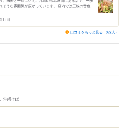
り、同僚と一緒に訪問。月島の飲み屋街にある店で、一歩
れそうな雰囲気が広がっています。 店内では三線の音色
問
1回
口コミ
をもっと見る （
62
人）
、沖縄そば