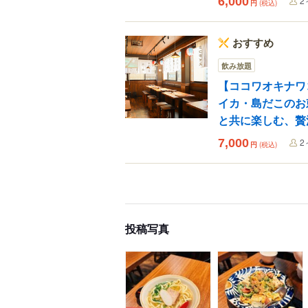
6,000
2
円
(税込)
おすすめ
飲み放題
【ココワオキナワ
イカ・島だこのお
と共に楽しむ、贅
7,000
2
円
(税込)
投稿写真