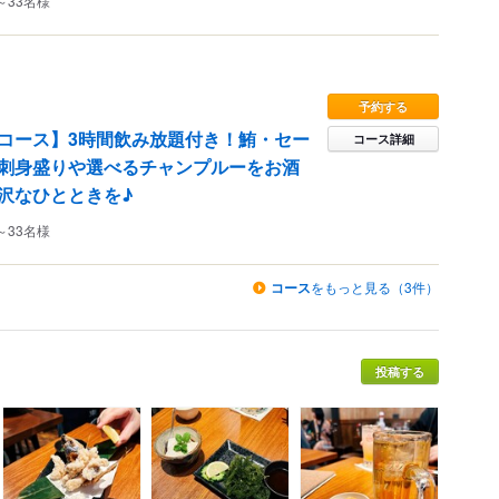
～33名様
予約する
コース】3時間飲み放題付き！鮪・セー
コース詳細
刺身盛りや選べるチャンプルーをお酒
沢なひとときを♪
～33名様
コース
をもっと見る（3件）
投稿する