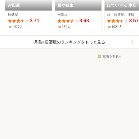
岸田屋
肴や味泉
ほていさん 本店
居酒屋
居酒屋
鍋、居酒屋、海鮮
3.71
3.63
3.57
1427人
284人
1021人
月島×居酒屋
のランキングをもっと見る
広告を非表示