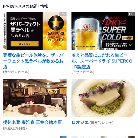
[PR]おススメのお店・情報
PR
PR
完璧な生ビール体験を。ザ・パ
冷えと品質にこだわる生ビー
ーフェクト黒ラベルが飲めるお
ル。スーパードライ SUPERCO
店
LD認定店
(サッポロビール)
(アサヒビール)
揚州名菜 秦淮春 三笠会館本店
ロオジエ
(銀座/フレンチ)
(銀座/上海料理)