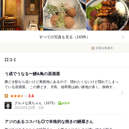
すべての写真を見る（143件）
広告を非表示
口コミ
う成でうなる〜鰻&鳥の居酒屋
勝どき駅から近いけど奥路地にあるので、隠れたくないけど隠れてしまっ
ている居酒屋。 この勝どき、月島、佃界隈は細い路地が多く、探検する
となかなか面白い。ここも探検してたまたま見...
3.6
Lunch:
グルメな英ちゃん
（1675）
2023/04 訪問
1回
アジのあるコスパも◎で本格的な焼きの鰻屋さん