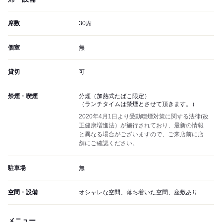
席数
30席
個室
無
貸切
可
禁煙・喫煙
分煙（加熱式たばこ限定）
（ランチタイムは禁煙とさせて頂きます。）
2020年4月1日より受動喫煙対策に関する法律(改
正健康増進法）が施行されており、最新の情報
と異なる場合がございますので、ご来店前に店
舗にご確認ください。
駐車場
無
空間・設備
オシャレな空間、落ち着いた空間、座敷あり
メニュー