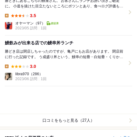
勝どきにあるこちらの鰻屋さん。 お客さんにランチお誘い頂きご馳走
に。 小道を抜けた目立たないところにポツンとあり、食べログ評価も目
立っていないのでなかなか教えてもらわないと気づ...
3.5
Lunch:
オヤーマン
（97）
2023/05 訪問
1回
鰻飲みが出来る店での鰻串丼ランチ
勝どき店は閉店しちゃったのですが、亀戸にもお店があります。 閉店前
に行った記録です。 う成盛り丼という、鰻串の短冊・白短冊・くりから
が乗った丼を注文しました。 こりゃ絶対...
3.0
Lunch:
libra970
（286）
2023/06 訪問
1回
口コミをもっと見る（27人）