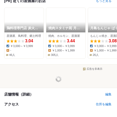
[PR] 近くの居酒屋のお店
もっと見る
鶏料理専門店 炭火焼
焼肉スタミナ苑 月島
月島もんじゃ ば
鶏ちゃん
店
ん
居酒屋、鳥料理、郷土料理
焼肉、ホルモン、居酒屋
3.04
3.44
3.08
￥3,000～￥3,999
￥3,000～￥3,999
￥3,000～￥3,999
Dinner:
Dinner:
Dinner:
-
￥1,000～￥1,999
￥1,000～￥1,999
Lunch:
Lunch:
Lunch:
46人
305人
26人
広告を非表示
店舗情報（詳細）
編集
アクセス
住所を編集