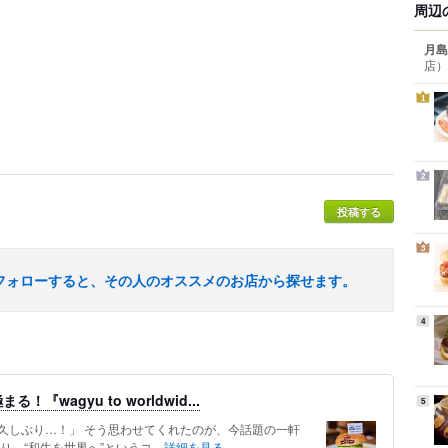
周辺
月島
店）
1
2
投稿する
3
フォローすると、その人のオススメのお店から探せます。
4
wagyu to worldwid...
5
久しぶり…！」 そう思わせてくれたのが、今話題の一軒
名の通り、“和牛を世界へ”というコ...
詳細を見る