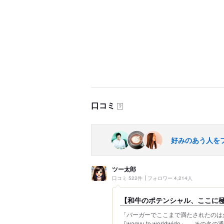
口コミ
？
好みのあう人を
ツー太郎
口コミ 522件
フォロワー 4,214人
【和牛のポテンシャル、ここに極まる！『
「バーガーでここまで満たされたのは
『wagyu to worldwide』。 その