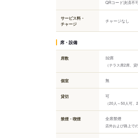
QRコード決済不
サービス料・
チャージなし
チャージ
席・設備
32席
席数
（テラス席2席、貸
無
個室
可
貸切
（20人～50人可、
全席禁煙
禁煙・喫煙
店外および路上での