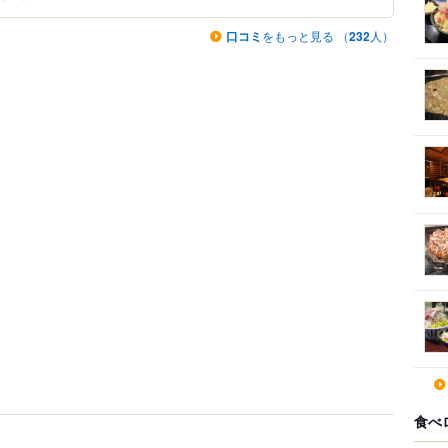
口コミ
をもっと見る （
232
人）
食べ