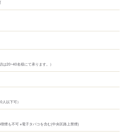
可
切は20~40名様にて承ります。）
20人以下可）
喫煙も不可 ※電子タバコを含む(中央区路上禁煙)