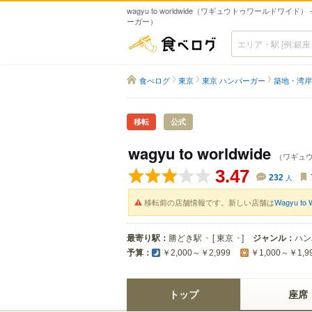
wagyu to worldwide（ワギュウトゥワールドワイド
ーガー）
食べログ
食べログ
東京
東京 ハンバーガー
築地・湾岸
移転
公式
wagyu to worldwide
（ワギュ
3.47
232
人
移転前の店舗情報です。新しい店舗は
Wagyu to
最寄り駅：
勝どき駅
[
東京
]
ジャンル：
ハン
予算：
￥2,000～￥2,999
￥1,000～￥1,9
トップ
座席