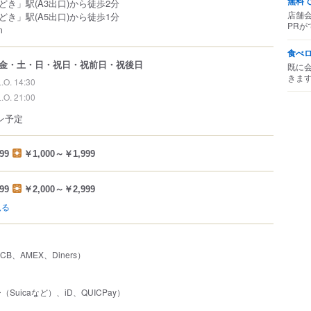
無料
き」駅(A3出口)から徒歩2分
店舗
き」駅(A5出口)から徒歩1分
PRが
m
食べ
金・土・日・祝日・祝前日・祝後日
既に
きま
L.O. 14:30
L.O. 21:00
プン予定
99
￥1,000～￥1,999
99
￥2,000～￥2,999
見る
JCB、AMEX、Diners）
uicaなど）、iD、QUICPay）