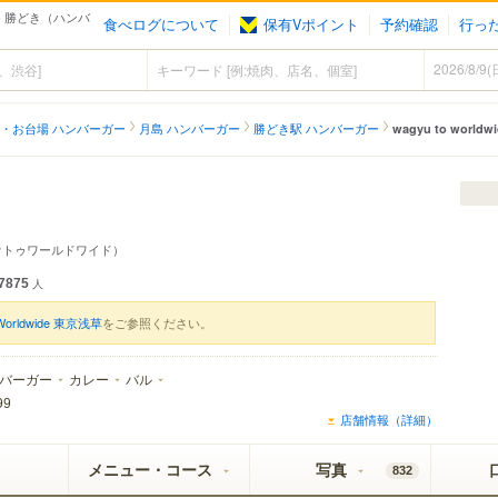
） - 勝どき（ハンバ
食べログについて
保有Vポイント
予約確認
行っ
・お台場 ハンバーガー
月島 ハンバーガー
勝どき駅 ハンバーガー
wagyu to worldw
ウトゥワールドワイド）
7875
人
 Worldwide 東京浅草
をご参照ください。
バーガー
カレー
バル
99
店舗情報（詳細）
メニュー・コース
写真
832