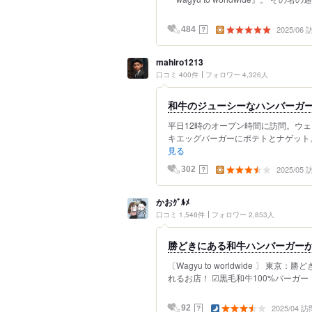
2025/06
？
484
mahiro1213
口コミ 400件
フォロワー 4,326人
和牛のジューシーなハンバーガ
平日12時のオープン時間に訪問。ウェ
キエッグバーガーにポテトとナゲット。
見る
2025/05
？
302
かおｸﾞﾙﾒ
口コミ 1,548件
フォロワー 2,853人
勝どきにある和牛ハンバーガー
〔Wagyu to worldwide 〕 
れるお店！ ☑︎黒毛和牛100%バーガー 9
2025/04 訪
？
92