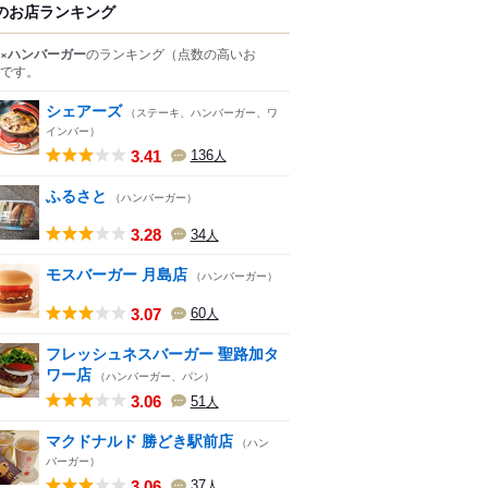
のお店ランキング
×ハンバーガー
のランキング
（点数の高いお
です。
シェアーズ
（ステーキ、ハンバーガー、ワ
インバー）
3.41
136
人
ふるさと
（ハンバーガー）
3.28
34
人
モスバーガー 月島店
（ハンバーガー）
3.07
60
人
フレッシュネスバーガー 聖路加タ
ワー店
（ハンバーガー、パン）
3.06
51
人
マクドナルド 勝どき駅前店
（ハン
バーガー）
3.06
37
人