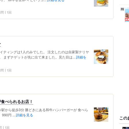
 訪問
1回
ー
イティングは1人のみでした。 注文したのは自家製テリヤ
 まずナゲットが先に出て来ました。見た目は...
詳細を
 訪問
1回
が食べられるお店！
東京：勝どき駅から徒歩3分 勝どきにある和牛ハンバーガーが 食べら
90円 ...
詳細を見る
この
問
1回