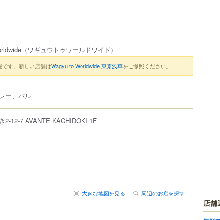
rldwide
（ワギュウトゥワールドワイド）
報です。新しい店舗は
Wagyu to Worldwide 東京浅草
をご参照ください。
レー、バル
き
2-12-7
AVANTE KACHIDOKI 1F
大きな地図を見る
周辺のお店を探す
店舗