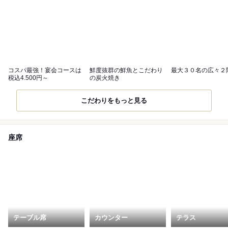
コスパ最強！宴会コースは
鮮度抜群の鮮魚とこだわり
最大３０名の広々２
税込4.500円～
の炭火焼き
こだわりをもっと見る
座席
テーブル席
カウンター
テラス