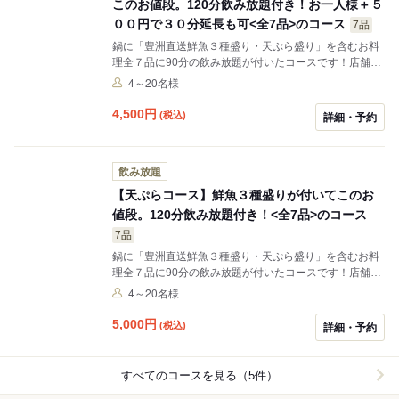
このお値段。120分飲み放題付き！お一人様＋５
００円で３０分延長も可<全7品>のコース
7品
鍋に「豊洲直送鮮魚３種盛り・天ぷら盛り」を含むお料
理全７品に90分の飲み放題が付いたコースです！店舗2F
の貸切を20名様から承ります♪忘年会に是非ご利用くだ
4～20名様
さい♪ご自宅に、会社に、現場に、ワゴン車でのお迎えサ
ービスございますので(定員9名)、ご希望ございましたお
4,500
円
(税込)
詳細・予約
問い合わせください♪<要予約> ※延長は30分500円/人で
承ります。
飲み放題
【天ぷらコース】鮮魚３種盛りが付いてこのお
値段。120分飲み放題付き！<全7品>のコース
7品
鍋に「豊洲直送鮮魚３種盛り・天ぷら盛り」を含むお料
理全７品に90分の飲み放題が付いたコースです！店舗2F
の貸切を20名様から承ります♪忘年会に是非ご利用くだ
4～20名様
さい♪ご自宅に、会社に、現場に、ワゴン車でのお迎えサ
ービスございますので(定員9名)、ご希望ございましたお
5,000
円
(税込)
詳細・予約
問い合わせください♪<要予約> ※延長は30分500円/人で
承ります。
すべてのコースを見る（5件）