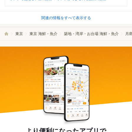
関連の情報をすべて表示する
東京
東京 海鮮・魚介
築地・湾岸・お台場 海鮮・魚介
月
より便利になったアプリで