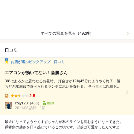
すべての写真を見る（492件）
口コミ
お店が選ぶピックアップ！口コミ
エアコンが効いてない！魚勝さん
38°はあるかと思わせるお昼時。 打合せが12時45分にようやく終了、勝
ちどき駅周辺で食べられるランチに思いを寄せる。 そう言えば以前お邪
魔した「月よし」の前に魚を食べさせてくれるお店があった。 熱中症を
2.5
発病しそうな攻撃的な陽射しの下歩くこと10分「魚勝」さんに到着す
Lunch:
る。 お店の前には、メニューの看板があり 定食メニューとしては ①魚勝
cojy123
（436）
御膳850円②焼魚定食750円③煮魚定食750...
2011/08 訪問
1回
最近になってようやくすずちゃんが私のラインを読むようになってきた。
躁鬱病の凄さを日々感じているこの頃です。以前は可愛かったんですよ。
どこか食べに行かない？って聞くと即答で「行きたい...