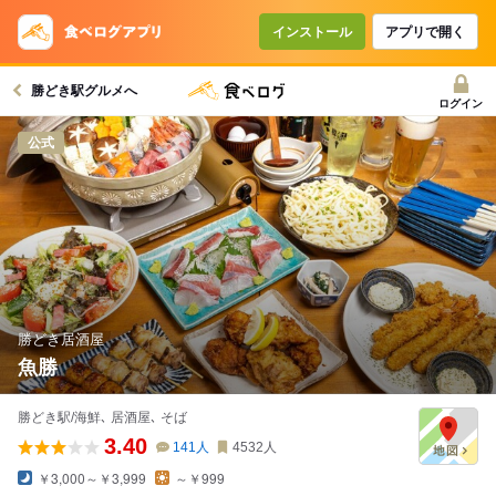
コースで使えるクーポン
戻る
インストール
アプリで開く
勝どき駅グルメへ
クーポンを利用せず予約する
ログイン
公式
勝どき居酒屋
魚勝
勝どき駅/海鮮､ 居酒屋､ そば
3.40
141
人
4532
人
￥3,000～￥3,999
～￥999