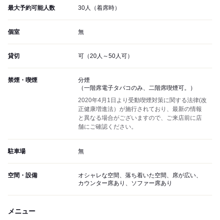
最大予約可能人数
30人（着席時）
個室
無
貸切
可（20人～50人可）
禁煙・喫煙
分煙
（一階席電子タバコのみ、二階席喫煙可。）
2020年4月1日より受動喫煙対策に関する法律(改
正健康増進法）が施行されており、最新の情報
と異なる場合がございますので、ご来店前に店
舗にご確認ください。
駐車場
無
空間・設備
オシャレな空間、落ち着いた空間、席が広い、
カウンター席あり、ソファー席あり
メニュー