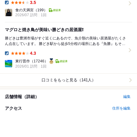
3.5
Dinner:
食の天満宮
（199）
2026/07 訪問
1回
マグロと焼き鳥が美味い勝どきの居酒屋❗️
勝どきは豊洲市場がすぐ近くにあるので、魚介類の美味い居酒屋がたくさ
ん点在しています。 勝どき駅から徒歩5分程の場所にある『魚勝』もその
一軒です。 お店は、豊洲市場から仕入れた新...
4.3
Dinner:
東行晋作
（17246）
2026/01 訪問
1回
口コミをもっと見る（141人）
店舗情報（詳細）
編集
アクセス
住所を編集