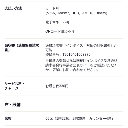
支払い方法
カード可
（VISA、Master、JCB、AMEX、Diners）
電子マネー不可
QRコード決済不可
領収書（適格簡易請求
適格請求書（インボイス）対応の領収書発行が
書）
可能
登録番号：T9010401058875
※最新の登録状況は国税庁インボイス制度適格
請求書発行事業者公表サイトをご確認いただく
か、店舗にお問い合わせください。
サービス料・
お通し代330円
チャージ
席・設備
席数
55席（1階22席、2階30席、カウンター4席）