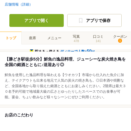
店舗情報（詳細）
アプリで開く
アプリで保存
写真
口コミ
クーポン
トップ
座席
メニュー
478
141
1
50
貯まる・使える
ディナーで人数×
pt
【勝どき駅徒歩5分】鮮魚の逸品料理、ジューシーな炭火焼き鳥を
全国の銘酒とともに♪送迎あり◎
鮮魚を使用した逸品料理を味わえる【ウオカツ】市場から仕入れた魚介に加
え、テイクアウトも出来る地元で人気の炭火の焼き鳥も。◎日本酒や焼酎な
ど、全国各地から取り揃えた銘酒とともにお楽しみください。2階席は最大３
０名予約可能で地域最大級の広さとゆったりしたスペースでのお食事が可
能。宴会、ちょい飲みなど様々なシーンにぜひご利用ください。
お店のこだわり