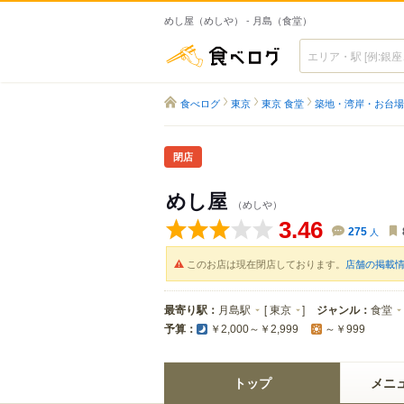
めし屋（めしや） - 月島（食堂）
食べログ
食べログ
東京
東京 食堂
築地・湾岸・お台場
閉店
めし屋
（めしや）
3.46
275
人
このお店は現在閉店しております。
店舗の掲載
最寄り駅：
月島駅
[
東京
]
ジャンル：
食堂
予算：
￥2,000～￥2,999
～￥999
トップ
メニ