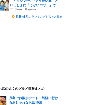
「イソジン®クリアうがい薬」と
いっしょに「うがいパワー」で
一...
PR（iNova｜Hugkum）
月島×食堂
のランキングをもっと見る
お店の近くのグルメ情報まとめ
月島でお散歩デート！気軽に行け
るおしゃれなお店10選