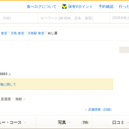
食べログについて
保有Vポイント
予約確認
行っ
 食堂
月島 食堂
月島駅 食堂
めし屋
8883
人
情報に関して
居酒屋
海鮮
店舗情報（詳細）
ュー・コース
写真
口コミ
755