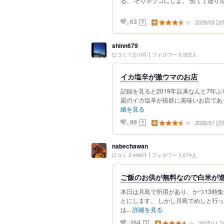
る。 そりゃソコにしよ。 慌てて通り沿
2026/03 訪
？
63
shinn679
口コミ 1,210件
フォロワー 3,322人
イカ塩辛が激ウマのお店
記録を見ると2019年以来なんと7年
題のイカ塩辛が抜群に美味いお店であり
細を見る
2026/01 訪
？
99
nabechawan
口コミ 2,496件
フォロワー 3,674人
ご飯のお供が無料なので白米が
本日は月島で所用があり、かつ13時
とにします。 しかし月島でめしと行
は...
詳細を見る
2025/11
？
264