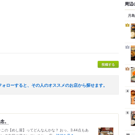
周辺
月島
1
2
投稿する
3
フォローすると、その人のオススメのお店から探せます。
4
5
残念。
この【めし屋】ってどんなんかな？ おっ、3.44点もあ