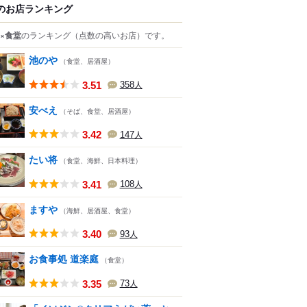
のお店ランキング
×食堂
のランキング
（点数の高いお店）
です。
池のや
（食堂、居酒屋）
3.51
358
人
安べえ
（そば、食堂、居酒屋）
3.42
147
人
たい将
（食堂、海鮮、日本料理）
3.41
108
人
ますや
（海鮮、居酒屋、食堂）
3.40
93
人
お食事処 道楽庭
（食堂）
3.35
73
人