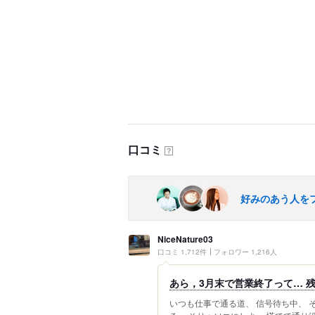
口コミ
？
好みのあう人を
NiceNature03
口コミ 1,712件
フォロワー 1,216人
あら，3月末で営業終了って… 
いつも仕事で通る道、 信号待ち中、 そ