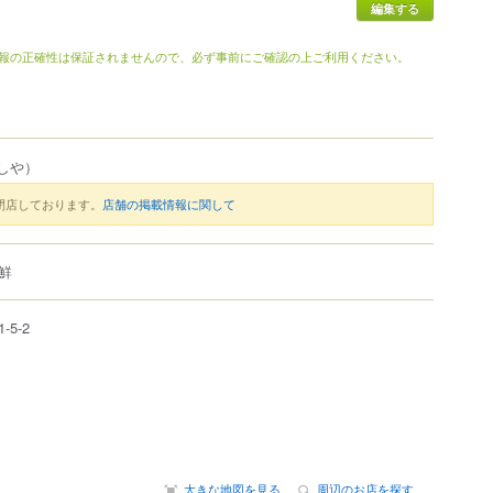
編集する
報の正確性は保証されませんので、必ず事前にご確認の上ご利用ください。
しや）
閉店しております。
店舗の掲載情報に関して
鮮
1-5-2
大きな地図を見る
周辺のお店を探す