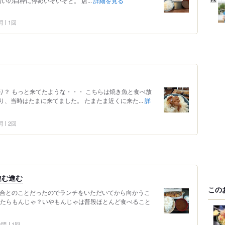
いの白枠に停めいそいそと。 店...
詳細を見る
問
1回
ぶり？ もっと来てたような・・・ こちらは焼き魚と食べ放
、当時はたまに来てました。 たまたま近くに来た...
詳
問
2回
進む進む
この
集合とのことだったのでランチをいただいてから向かうこ
ったらもんじゃ？いやもんじゃは普段ほとんど食べること
 訪問
1回