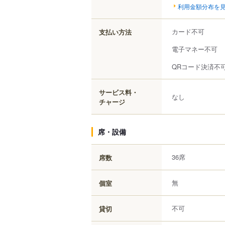
利用金額分布を
カード不可
支払い方法
電子マネー不可
QRコード決済不
サービス料・
なし
チャージ
席・設備
36席
席数
無
個室
不可
貸切