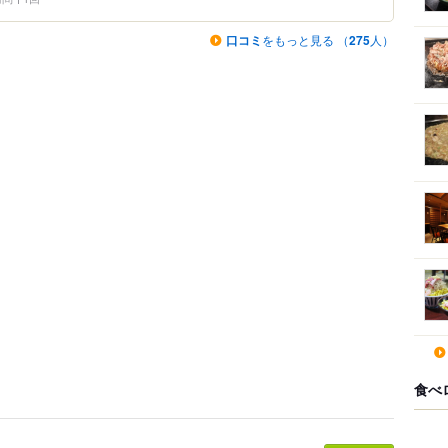
口コミ
をもっと見る （
275
人）
食べ