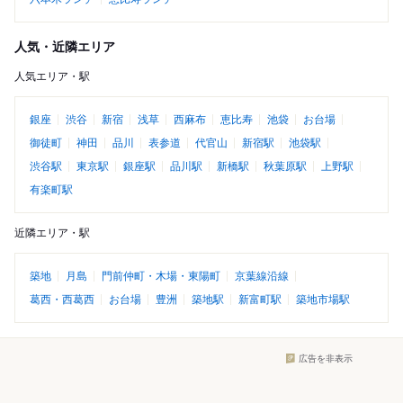
人気・近隣エリア
人気エリア・駅
銀座
渋谷
新宿
浅草
西麻布
恵比寿
池袋
お台場
御徒町
神田
品川
表参道
代官山
新宿駅
池袋駅
渋谷駅
東京駅
銀座駅
品川駅
新橋駅
秋葉原駅
上野駅
有楽町駅
近隣エリア・駅
築地
月島
門前仲町・木場・東陽町
京葉線沿線
葛西・西葛西
お台場
豊洲
築地駅
新富町駅
築地市場駅
広告を非表示