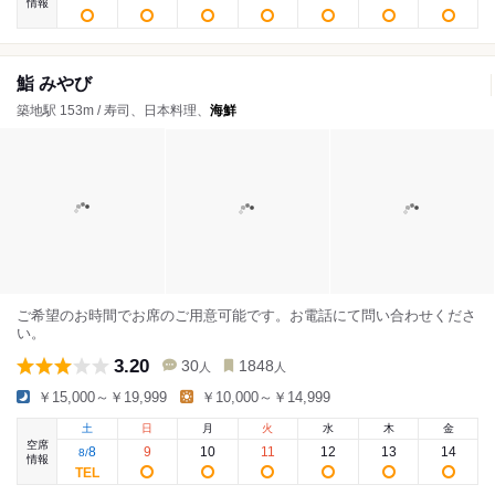
情報
鮨 みやび
築地駅 153m / 寿司、日本料理、
海鮮
ご希望のお時間でお席のご用意可能です。お電話にて問い合わせくださ
い。
3.20
30
1848
人
人
￥15,000～￥19,999
￥10,000～￥14,999
土
日
月
火
水
木
金
空席
8
9
10
11
12
13
14
8
/
情報