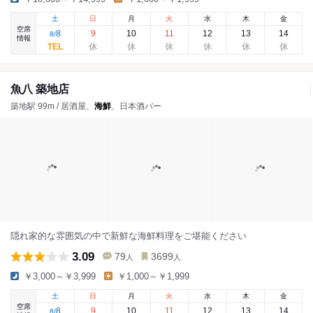
土
日
月
火
水
木
金
空席
8
9
10
11
12
13
14
8
/
情報
魚八 築地店
築地駅 99m / 居酒屋、
海鮮
、日本酒バー
隠れ家的な雰囲気の中で新鮮な海鮮料理をご堪能ください
3.09
79
3699
人
人
￥3,000～￥3,999
￥1,000～￥1,999
土
日
月
火
水
木
金
空席
8
9
10
11
12
13
14
8
/