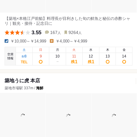
【築地×本格江戸前鮨】料理長が目利きした旬の鮮魚と秘伝の赤酢シャ
リ｜観光・接待・記念日に
3.55
167
9264
人
人
￥10,000～￥14,999
￥4,000～￥4,999
土
日
月
火
水
木
金
空席
8
9
10
11
12
13
14
8
/
情報
1
1
残
残
築地うに虎 本店
築地市場駅 337m /
海鮮