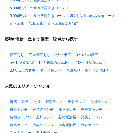
4,000円以下の飲み放題付きコース
5,000円以下の飲み放題付きコース
5,000円以上の飲み放題付きコース
3時間以上の飲み放題コース
食べ放題
飲み放題
食べ放題&飲み放題
築地×海鮮・魚介で個室・設備から探す
個室あり
完全個室あり
2人の個室
3〜4人の個室
5〜10人の個室
10人未満の個室あり
10〜20人の個室
20人以上の個室
宴会に使える
座敷あり
掘りごたつあり
人気のエリア・ジャンル
新宿
渋谷
池袋
新宿ランチ
渋谷ランチ
池袋ランチ
銀座ランチ
表参道ランチ
浅草ランチ
吉祥寺ランチ
新宿ラーメン
上野ランチ
新宿居酒屋
池袋ラーメン
新宿カフェ
渋谷ラーメン
渋谷居酒屋
渋谷カフェ
六本木ランチ
恵比寿ランチ