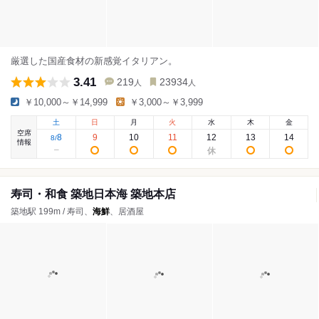
厳選した国産食材の新感覚イタリアン。
3.41
219
23934
人
人
￥10,000～￥14,999
￥3,000～￥3,999
土
日
月
火
水
木
金
空席
8
9
10
11
12
13
14
8
/
情報
寿司・和食 築地日本海 築地本店
築地駅 199m / 寿司、
海鮮
、居酒屋