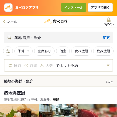
インストール
アプリで開く
ホーム
ログイン
変更
築地 海鮮・魚介
予算
空席あり
個室
食べ放題
飲み放題
日時
時間
人数
でネット予約
築地
の
海鮮・魚介
117
件
築地浜茂鮨
築地市場駅 297m / 寿司、海鮮丼、
海鮮