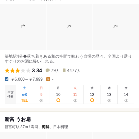
築地駅4分◆落ち着きある和の空間で味わう自慢の品々。全国より選り
すぐりのお酒に酔いしれる。
3.34
79
4477
人
人
￥6,000～￥7,999
-
土
日
月
火
水
木
金
空席
8
9
10
11
12
13
14
8
/
情報
新富 うお扇
新富町駅 87m / 寿司、
海鮮
、日本料理