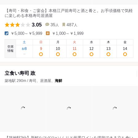
【寿司・和食・ご宴会】本格江戸前寿司と酒と肴と。お手頃価格で気軽
に楽しめる本格寿司居酒屋
3.05
35
487
人
人
￥5,000～￥5,999
￥1,000～￥1,999
土
日
月
火
水
木
金
空席
8
9
10
11
12
13
14
8
/
情報
立食い寿司 政
築地駅 290m / 寿司、居酒屋、
海鮮
【築地駅3分】新鮮なマグロ×ソムリエ厳選ワインを堪能できる立ち食い