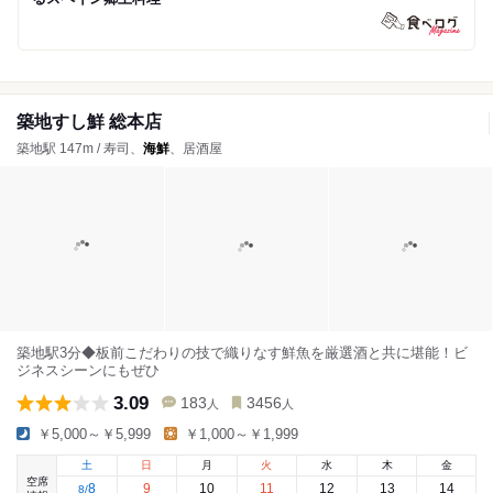
築地すし鮮 総本店
築地駅 147m / 寿司、
海鮮
、居酒屋
築地駅3分◆板前こだわりの技で織りなす鮮魚を厳選酒と共に堪能！ビ
ジネスシーンにもぜひ
3.09
183
3456
人
人
￥5,000～￥5,999
￥1,000～￥1,999
土
日
月
火
水
木
金
空席
8
9
10
11
12
13
14
8
/