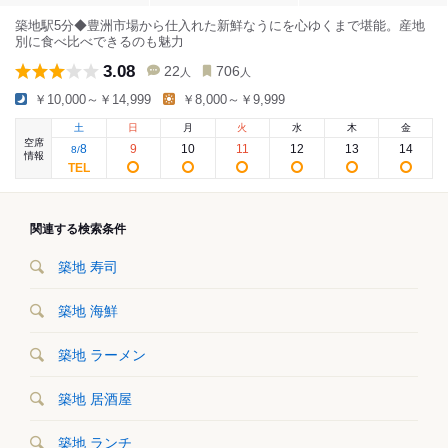
築地駅5分◆豊洲市場から仕入れた新鮮なうにを心ゆくまで堪能。産地
別に食べ比べできるのも魅力
3.08
22
706
人
人
￥10,000～￥14,999
￥8,000～￥9,999
土
日
月
火
水
木
金
空席
8
9
10
11
12
13
14
8
/
情報
関連する検索条件
築地 寿司
築地 海鮮
築地 ラーメン
築地 居酒屋
築地 ランチ