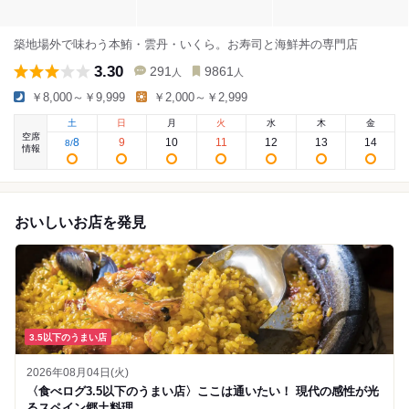
築地場外で味わう本鮪・雲丹・いくら。お寿司と海鮮丼の専門店
3.30
291
9861
人
人
￥8,000～￥9,999
￥2,000～￥2,999
土
日
月
火
水
木
金
空席
8
9
10
11
12
13
14
8
/
情報
おいしいお店を発見
3.5以下のうまい店
2026年08月04日(火)
〈食べログ3.5以下のうまい店〉ここは通いたい！ 現代の感性が光
るスペイン郷土料理