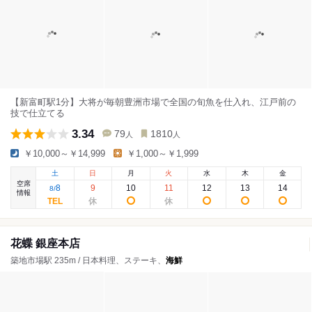
【新富町駅1分】大将が毎朝豊洲市場で全国の旬魚を仕入れ、江戸前の
技で仕立てる
3.34
79
1810
人
人
￥10,000～￥14,999
￥1,000～￥1,999
土
日
月
火
水
木
金
空席
8
9
10
11
12
13
14
8
/
情報
花蝶 銀座本店
築地市場駅 235m / 日本料理、ステーキ、
海鮮