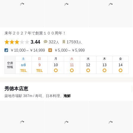
来年２０２７年で創業１００周年！
3.44
322
17593
人
人
￥10,000～￥14,999
￥5,000～￥5,999
土
日
月
火
水
木
金
空席
8
9
10
11
12
13
14
8
/
情報
秀徳本店恵
築地市場駅 387m / 寿司、日本料理、
海鮮