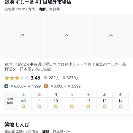
築地 すし一番 4丁目場外市場店
築地駅 296m / 寿司、
海鮮
、海鮮丼
築地市場駅2分◆毎週土曜日マグロ解体ショー開催！旬魚のすしや一品
料理を、日本酒と共に堪能
3.45
282
6276
人
人
￥6,000～￥7,999
￥3,000～￥3,999
土
日
月
火
水
木
金
空席
8
9
10
11
12
13
14
8
/
情報
築地 しんば
築地駅 335m / 居酒屋、
海鮮
、日本酒バー