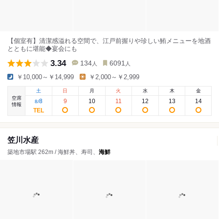
【個室有】清潔感溢れる空間で、江戸前握りや珍しい鮪メニューを地酒
とともに堪能◆宴会にも
3.34
134
6091
人
人
￥10,000～￥14,999
￥2,000～￥2,999
土
日
月
火
水
木
金
空席
8
9
10
11
12
13
14
8
/
情報
笠川水産
築地市場駅 262m / 海鮮丼、寿司、
海鮮