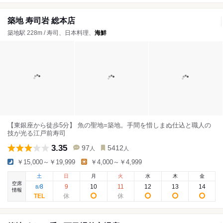
築地 寿司岩 総本店
築地駅 228m / 寿司、日本料理、
海鮮
【東銀座から徒歩5分】 魚の聖地=築地。手間を惜しまぬ仕込と職人の
技が光る江戸前寿司
3.35
97
5412
人
人
￥15,000～￥19,999
￥4,000～￥4,999
土
日
月
火
水
木
金
空席
8
9
10
11
12
13
14
8
/
情報