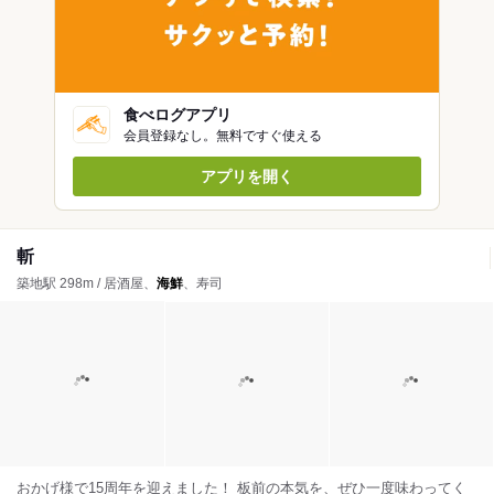
食べログアプリ
会員登録なし。無料ですぐ使える
アプリを開く
斬
築地駅 298m / 居酒屋、
海鮮
、寿司
おかげ様で15周年を迎えました！ 板前の本気を、ぜひ一度味わってく