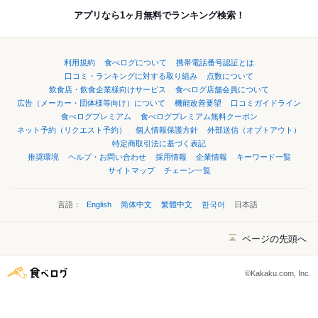
アプリなら1ヶ月無料でランキング検索！
利用規約
食べログについて
携帯電話番号認証とは
口コミ・ランキングに対する取り組み
点数について
飲食店・飲食企業様向けサービス
食べログ店舗会員について
広告（メーカー・団体様等向け）について
機能改善要望
口コミガイドライン
食べログプレミアム
食べログプレミアム無料クーポン
ネット予約（リクエスト予約）
個人情報保護方針
外部送信（オプトアウト）
特定商取引法に基づく表記
推奨環境
ヘルプ・お問い合わせ
採用情報
企業情報
キーワード一覧
サイトマップ
チェーン一覧
言語：
English
简体中文
繁體中文
한국어
日本語
ページの先頭へ
©Kakaku.com, Inc.