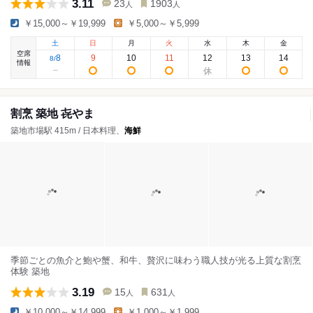
3.11
23
1903
人
人
￥15,000～￥19,999
￥5,000～￥5,999
土
日
月
火
水
木
金
空席
8
9
10
11
12
13
14
8
/
情報
割烹 築地 㐂やま
築地市場駅 415m / 日本料理、
海鮮
季節ごとの魚介と鮑や蟹、和牛、贅沢に味わう職人技が光る上質な割烹
体験 築地
3.19
15
631
人
人
￥10,000～￥14,999
￥1,000～￥1,999