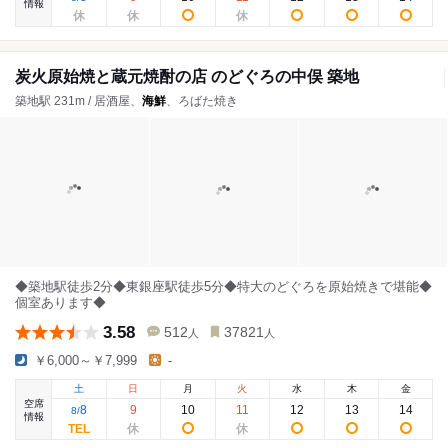
情報
炭火原始焼と蔵元焼酎の店 のどぐろの中俣 築地
築地駅 231m / 居酒屋、
海鮮
、ろばた焼き
◆築地駅徒歩2分◆東銀座駅徒歩5分◆特大のどぐろを原始焼きで堪能◆
個室あります◆
3.58
512
37821
人
人
￥6,000～￥7,999
-
土
日
月
火
水
木
金
空席
8
9
10
11
12
13
14
8
/
情報