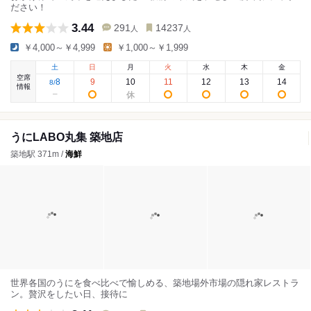
ださい！
3.44
291
14237
人
人
￥4,000～￥4,999
￥1,000～￥1,999
土
日
月
火
水
木
金
空席
8
9
10
11
12
13
14
8
/
情報
うにLABO丸集 築地店
築地駅 371m /
海鮮
世界各国のうにを食べ比べで愉しめる、築地場外市場の隠れ家レストラ
ン。贅沢をしたい日、接待に