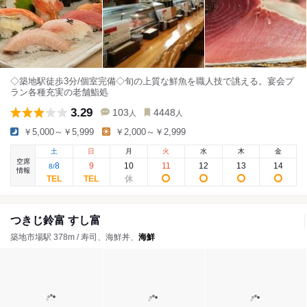
◇築地駅徒歩3分/個室完備◇旬の上質な鮮魚を職人技で誂える。宴会プ
ラン各種充実の老舗鮨処
3.29
103
4448
人
人
￥5,000～￥5,999
￥2,000～￥2,999
土
日
月
火
水
木
金
空席
8
9
10
11
12
13
14
8
/
情報
つきじ鈴富 すし富
築地市場駅 378m / 寿司、海鮮丼、
海鮮