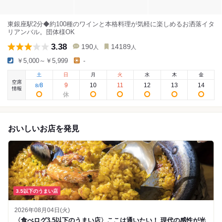
東銀座駅2分◆約100種のワインと本格料理が気軽に楽しめるお洒落イタ
リアンバル。団体様OK
3.38
190
14189
人
人
￥5,000～￥5,999
-
土
日
月
火
水
木
金
空席
8
9
10
11
12
13
14
8
/
情報
おいしいお店を発見
3.5以下のうまい店
2026年08月04日(火)
〈食べログ3.5以下のうまい店〉ここは通いたい！ 現代の感性が光