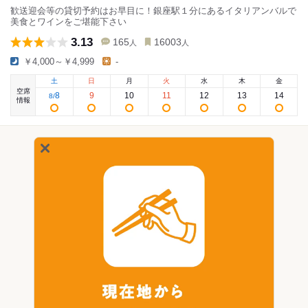
歓送迎会等の貸切予約はお早目に！銀座駅１分にあるイタリアンバルで
美食とワインをご堪能下さい
3.13
165
16003
人
人
￥4,000～￥4,999
-
土
日
月
火
水
木
金
空席
8
9
10
11
12
13
14
8
/
情報