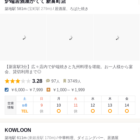
炉端居酒屋かてて 新富町店
築地駅 581m
(宝町駅 279m)
/ 居酒屋、ろばた焼き
【新富駅3分】広々店内で炉端焼きと九州料理を堪能。お一人様から宴
会、貸切利用まで◎
3.28
97
3749
人
人
￥6,000～￥7,999
￥1,000～￥1,999
土
日
月
火
水
木
金
空席
8
9
10
11
12
13
14
8
/
情報
KOWLOON
築地駅 611m
(東銀座駅 170m)
/ 中華料理、ダイニングバー、居酒屋