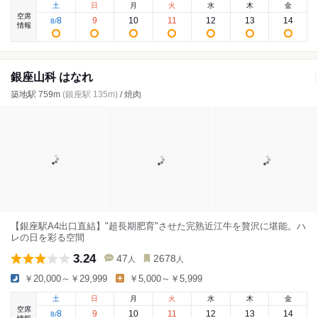
土
日
月
火
水
木
金
空席
8
9
10
11
12
13
14
8
/
情報
銀座山科 はなれ
築地駅 759m
(銀座駅 135m)
/ 焼肉
【銀座駅A4出口直結】"超長期肥育"させた完熟近江牛を贅沢に堪能。ハ
レの日を彩る空間
3.24
47
2678
人
人
￥20,000～￥29,999
￥5,000～￥5,999
土
日
月
火
水
木
金
空席
8
9
10
11
12
13
14
8
/