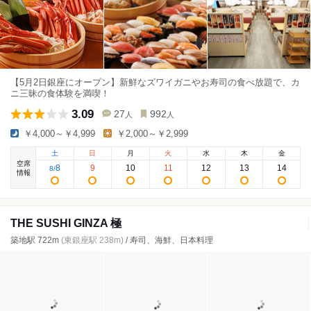
【5月2日銀座にオープン】新鮮なズワイガニやお寿司の食べ放題で、カ
ニ三昧の食体験を満喫！
3.09
27
992
人
人
￥4,000～￥4,999
￥2,000～￥2,999
土
日
月
火
水
木
金
空席
8
9
10
11
12
13
14
8
/
情報
THE SUSHI GINZA 極
築地駅 722m
(東銀座駅 238m)
/ 寿司、海鮮、日本料理