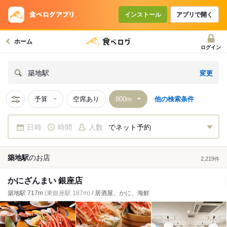
インストール
アプリで開く
ホーム
ログイン
変更
築地駅
予算
空席あり
他の検索条件
日時
時間
人数
でネット予約
築地駅
の
お店
2,219
件
かにざんまい 銀座店
築地駅 717m
(東銀座駅 187m)
/ 居酒屋、かに、海鮮