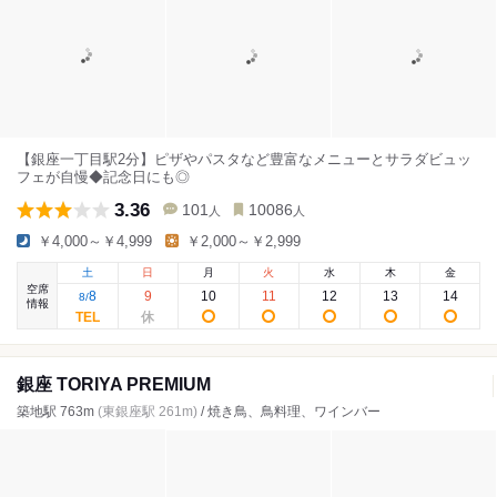
【銀座一丁目駅2分】ピザやパスタなど豊富なメニューとサラダビュッ
フェが自慢◆記念日にも◎
3.36
101
10086
人
人
￥4,000～￥4,999
￥2,000～￥2,999
土
日
月
火
水
木
金
空席
8
9
10
11
12
13
14
8
/
情報
銀座 TORIYA PREMIUM
築地駅 763m
(東銀座駅 261m)
/ 焼き鳥、鳥料理、ワインバー