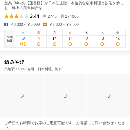
創業134年の【蓮香楼】が日本初上陸！本格的な広東料理と飲茶を愉し
む、極上の美食体験を
3.44
274
27490
人
人
￥8,000～￥9,999
￥2,000～￥2,999
土
日
月
火
水
木
金
空席
8
9
10
11
12
13
14
8
/
情報
1
残
鮨 みやび
築地駅 153m / 寿司、日本料理、海鮮
ご希望のお時間でお席のご用意可能です。お電話にて問い合わせくださ
い。