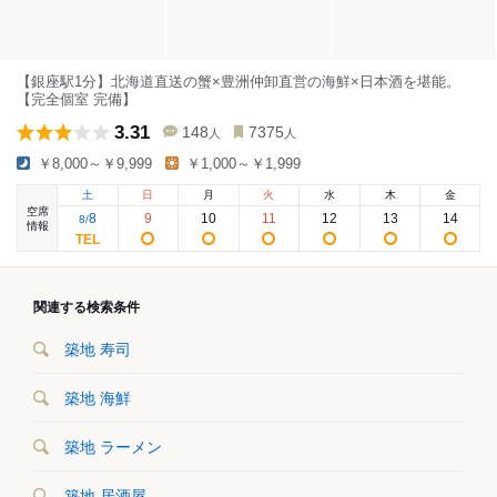
【銀座駅1分】北海道直送の蟹×豊洲仲卸直営の海鮮×日本酒を堪能。
【完全個室 完備】
3.31
148
7375
人
人
￥8,000～￥9,999
￥1,000～￥1,999
土
日
月
火
水
木
金
空席
8
9
10
11
12
13
14
8
/
情報
関連する検索条件
築地 寿司
築地 海鮮
築地 ラーメン
築地 居酒屋