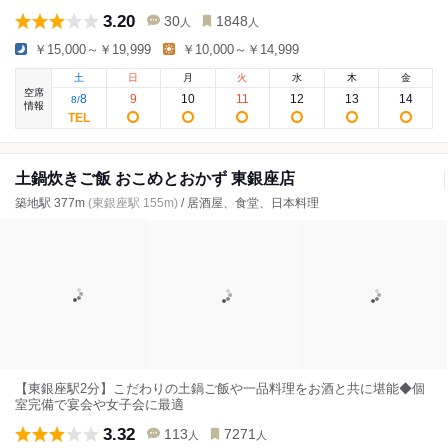
3.20
30
1848
人
人
￥15,000～￥19,999
￥10,000～￥14,999
土
日
月
火
水
木
金
空席
8
9
10
11
12
13
14
8
/
情報
土鍋炊きご飯 おこめとおかず 東銀座店
築地駅 377m
(東銀座駅 155m)
/ 居酒屋、食堂、日本料理
【東銀座駅2分】こだわりの土鍋ご飯や一品料理をお酒と共に堪能◆個
室完備で宴会や女子会に最適
3.32
113
7271
人
人