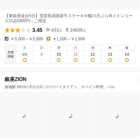
【東銀座徒歩5分】雪室熟成国産牛ステーキや鰈の天ぷらWメインコー
ス11品5800円～ご用意
3.45
433
24609
人
人
￥5,000～￥5,999
￥1,000～￥1,999
土
日
月
火
水
木
金
空席
8
9
10
11
12
13
14
8
/
情報
銀座ZION
築地駅 691m
(東銀座駅 167m)
/ イタリアン、スペイン料理、バル