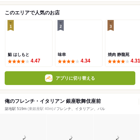
このエリアで人気のお店
1
2
3
鮨 はしもと
味幸
焼肉 静龍苑
4.47
4.34
4.3
アプリに切り替える
俺のフレンチ・イタリアン 銀座歌舞伎座前
築地駅 519m
(東銀座駅 40m)
/ フレンチ、イタリアン、バル