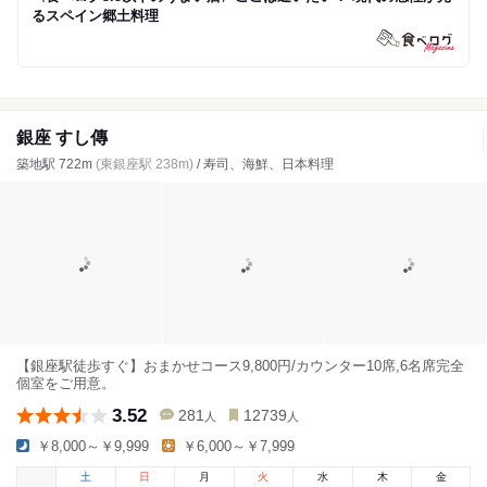
るスペイン郷土料理
銀座 すし傳
築地駅 722m
(東銀座駅 238m)
/ 寿司、海鮮、日本料理
【銀座駅徒歩すぐ】おまかせコース9,800円/カウンター10席,6名席完全
個室をご用意。
3.52
281
12739
人
人
￥8,000～￥9,999
￥6,000～￥7,999
土
日
月
火
水
木
金