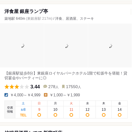
洋食屋 銀座ランプ亭
築地駅 640m
(東銀座駅 217m)
/ 洋食、居酒屋、ステーキ
【銀座駅徒歩8分】東銀座ロイヤルパークホテル1階で松坂牛を堪能！貸
切宴会やパーティーに◎
3.44
278
17550
人
人
￥4,000～￥4,999
￥1,000～￥1,999
土
日
月
火
水
木
金
空席
8
9
10
11
12
13
14
8
/
情報