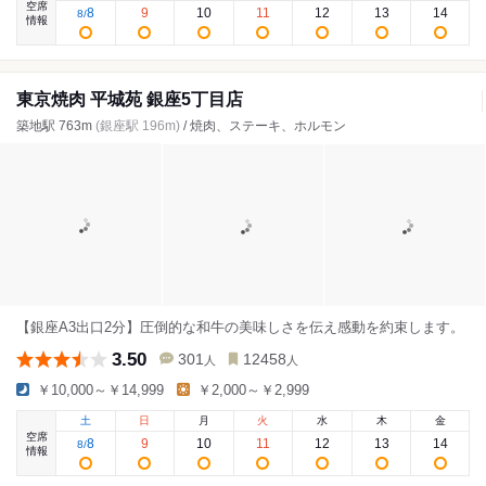
空席
8
9
10
11
12
13
14
8
/
情報
東京焼肉 平城苑 銀座5丁目店
築地駅 763m
(銀座駅 196m)
/ 焼肉、ステーキ、ホルモン
【銀座A3出口2分】圧倒的な和牛の美味しさを伝え感動を約束します。
3.50
301
12458
人
人
￥10,000～￥14,999
￥2,000～￥2,999
土
日
月
火
水
木
金
空席
8
9
10
11
12
13
14
8
/
情報