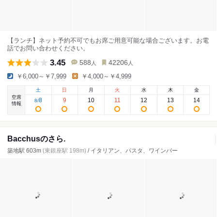
【ランチ】ネット予約不可でもお席ご用意可能な場合ございます。お電
話でお問い合わせください。
3.45
588
42206
人
人
￥6,000～￥7,999
￥4,000～￥4,999
土
日
月
火
水
木
金
空席
8
9
10
11
12
13
14
8
/
情報
Bacchusのさら.
築地駅 603m
(東銀座駅 198m)
/ イタリアン、パスタ、ワインバー