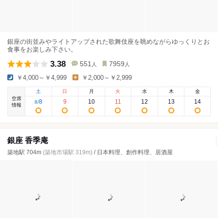
銀座の街並みやライトアップされた歌舞伎座を眺めながらゆっくりとお
食事をお楽しみ下さい。
3.38
551
7959
人
人
￥4,000～￥4,999
￥2,000～￥2,999
土
日
月
火
水
木
金
空席
8
9
10
11
12
13
14
8
/
情報
銀座 香季庵
築地駅 704m
(築地市場駅 319m)
/ 日本料理、創作料理、居酒屋