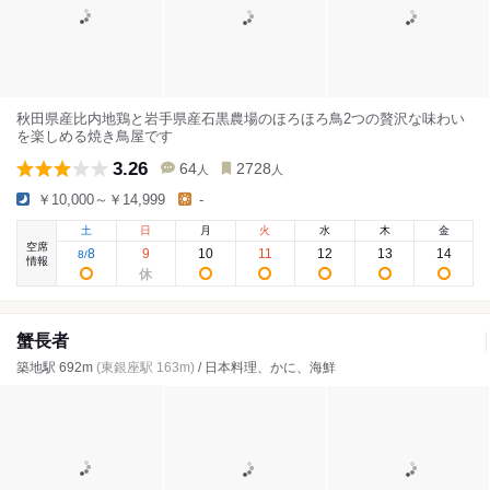
秋田県産比内地鶏と岩手県産石黒農場のほろほろ鳥2つの贅沢な味わい
を楽しめる焼き鳥屋です
3.26
64
2728
人
人
￥10,000～￥14,999
-
土
日
月
火
水
木
金
空席
8
9
10
11
12
13
14
8
/
情報
蟹長者
築地駅 692m
(東銀座駅 163m)
/ 日本料理、かに、海鮮