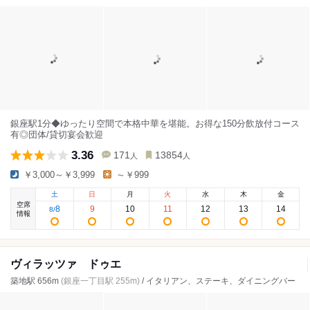
銀座駅1分◆ゆったり空間で本格中華を堪能。お得な150分飲放付コース
有◎団体/貸切宴会歓迎
3.36
171
13854
人
人
￥3,000～￥3,999
～￥999
土
日
月
火
水
木
金
空席
8
9
10
11
12
13
14
8
/
情報
ヴィラッツァ ドゥエ
築地駅 656m
(銀座一丁目駅 255m)
/ イタリアン、ステーキ、ダイニングバー