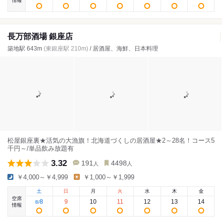
情報
長万部酒場 銀座店
築地駅 643m
(東銀座駅 210m)
/ 居酒屋、海鮮、日本料理
松屋銀座裏★活気の大漁旗！北海道づくしの居酒屋★2～28名！コース5
千円～/単品飲み放題有
3.32
191
4498
人
人
￥4,000～￥4,999
￥1,000～￥1,999
土
日
月
火
水
木
金
空席
8
9
10
11
12
13
14
8
/
情報