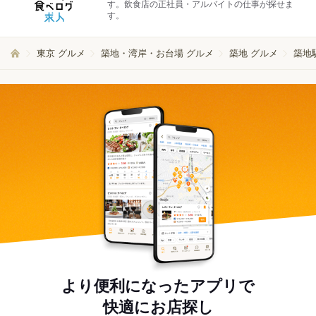
す。飲食店の正社員・アルバイトの仕事が探せま
す。
東京 グルメ
築地・湾岸・お台場 グルメ
築地 グルメ
築地
より便利になったアプリで
快適にお店探し