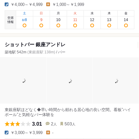
￥4,000～￥4,999
￥1,000～￥1,999
土
日
月
火
水
木
金
空席
8
9
10
11
12
13
14
8
/
情報
ショットバー 銀座アンドレ
築地駅 542m
(東銀座駅 138m)
/ バー
東銀座駅ほどなく◆早い時間から頼れる居心地の良い空間。看板”ハイ
ボール”と気軽なバー体験を
3.01
2
503
人
人
￥3,000～￥3,999
-