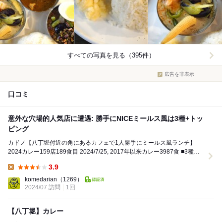
すべての写真を見る（395件）
広告を非表示
口コミ
意外な穴場的人気店に遭遇: 勝手にNICEミールス風は3種+トッ
ピング
カドノ【八丁堀付近の角にあるカフェで1人勝手にミールス風ランチ】
2024カレー159店189食目 2024/7/25, 2017年以来カレー3987食 ■3種盛
り 1380...
3.9
Lunch:
komedarian
（1269）
2024/07 訪問
1回
【八丁堀】カレー