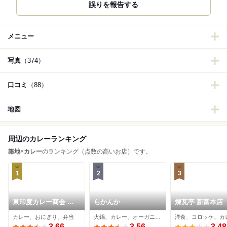
誤りを報告する
メニュー
写真
（374）
口コミ
（88）
地図
周辺のカレーランキング
築地
×
カレー
のランキング（点数の高いお店）です。
1
2
3
東印度カレー商会 築
らかんか
煉瓦亭 新富本店
地場外店
カレー、おにぎり、弁当
火鍋、カレー、オーガニック
洋食、コロッケ、カ
3.66
3.56
3.48