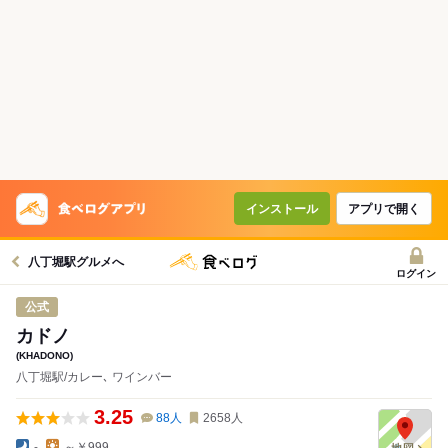
インストール
アプリで開く
八丁堀駅グルメへ
ログイン
公式
カドノ
(KHADONO)
八丁堀駅/カレー､ ワインバー
3.25
88
人
2658
人
-
～￥999