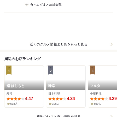
食べログまとめ編集部
近くのグルメ情報まとめをもっと見る
周辺のお店ランキング
1
2
3
鮨 はしもと
味幸
フルタ
寿司
日本料理
中華料理
4.47
4.34
4.29
678人
106人
359人
築地
のレストラン情報を見る