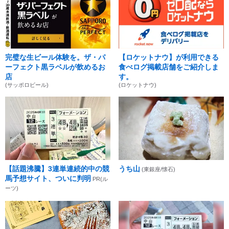
完璧な生ビール体験を。ザ・パ
【ロケットナウ】が利用できる
ーフェクト黒ラベルが飲めるお
食べログ掲載店舗をご紹介しま
店
す。
(サッポロビール)
(ロケットナウ)
【話題沸騰】3連単連続的中の競
うち山
(東銀座/懐石)
馬予想サイト、ついに判明
PR(ル
ーツ)