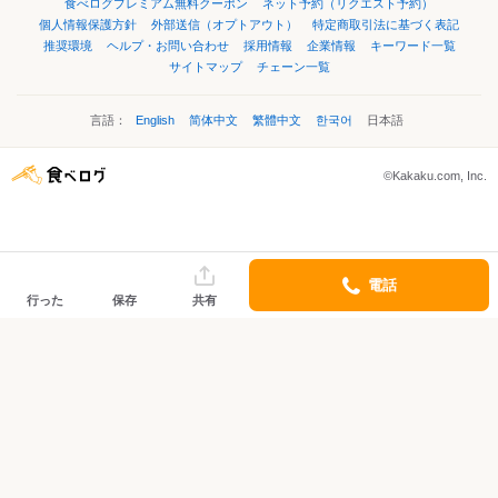
食べログプレミアム無料クーポン
ネット予約（リクエスト予約）
個人情報保護方針
外部送信（オプトアウト）
特定商取引法に基づく表記
推奨環境
ヘルプ・お問い合わせ
採用情報
企業情報
キーワード一覧
サイトマップ
チェーン一覧
言語：
English
简体中文
繁體中文
한국어
日本語
©Kakaku.com, Inc.
電話
行った
保存
共有