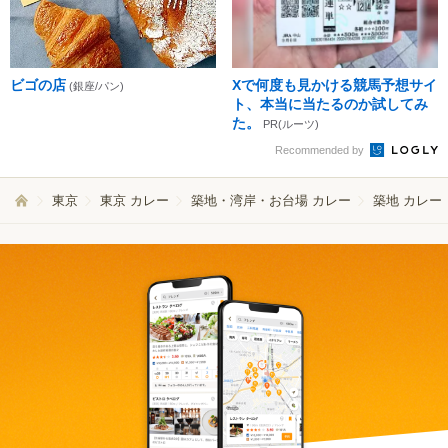
ビゴの店
Xで何度も見かける競馬予想サイ
(銀座/パン)
ト、本当に当たるのか試してみ
た。
PR(ルーツ)
Recommended by
東京
東京 カレー
築地・湾岸・お台場 カレー
築地 カレー