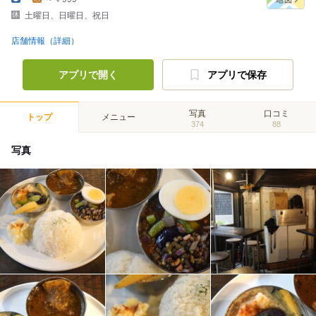
土曜日、日曜日、祝日
店舗情報（詳細）
アプリで開く
アプリで保存
写真
口コミ
トップ
メニュー
374
88
写真