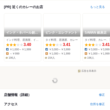
[PR] 近くのカレーのお店
もっと見る
インド・ネパール創作
ピンク・エレファント
SAWAN 銀座店
料理 スリスティ
インド料理、居酒屋、インドカレー
タイ料理、居酒屋、カレー
3.40
3.41
3.41
￥1,000～￥1,999
￥3,000～￥3,999
￥3,000～￥3,999
Dinner:
Dinner:
Dinner:
～￥999
￥1,000～￥1,999
￥1,000～￥1,999
Lunch:
Lunch:
Lunch:
196人
154人
196人
広告を非表示
店舗情報（詳細）
修正
アクセス
住所を修正