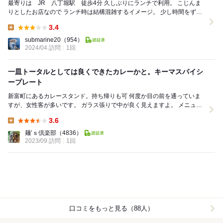
最寄りは JR 八丁堀駅 徒歩4分 久しぶりにランチで利用。 こじんま
りとしたお店なので ランチ時は結構混雑するイメージ。 少し時間をずら
して訪問した為 すんなりと入...
3.4
Lunch:
submarine20
（954）
2024/04 訪問
1回
一皿トータルとしては良くできたカレーかと。キーマスパイシ
ープレート
新富町にあるカレースタンド。持ち帰りも可 何度か目の前を通っていま
すが、女性客が多いです。 ガラス張りで中が良く見えますよ。 メニュー
はキーマ＠700，緑黄色野菜プレート...
3.6
Lunch:
麺’ｓ倶楽部
（4836）
2023/09 訪問
1回
口コミをもっと見る（88人）