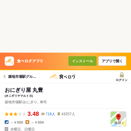
インストール
アプリで開く
築地市場駅グルメへ
ログイン
おにぎり屋 丸豊
(オニギリヤマルトヨ)
築地市場駅/おにぎり､ 寿司
3.48
718
人
43257
人
～￥999
～￥999
水曜日、日曜日