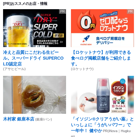
[PR]おススメのお店・情報
PR
PR
冷えと品質にこだわる生ビー
【ロケットナウ】が利用できる
ル。スーパードライ SUPERCO
食べログ掲載店舗をご紹介しま
LD認定店
す。
(アサヒビール)
(ロケットナウ)
木村家 銀座本店
「イソジン®クリアうがい薬」と
(銀座/パン)
いっしょに「うがいパワー」で
一年中！ 健やか
PR(iNova｜Hugku
m)