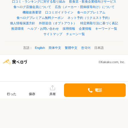
口コミ・ランキングに対する取り組み
飲食店・飲食企業様向けサービス
食べログ店舗会員について
広告（メーカー・団体様等向け）について
機能改善要望
口コミガイドライン
食べログプレミアム
食べログプレミアム無料クーポン
ネット予約（リクエスト予約）
個人情報保護方針
外部送信（オプトアウト）
特定商取引法に基づく表記
推奨環境
ヘルプ・お問い合わせ
採用情報
企業情報
キーワード一覧
サイトマップ
チェーン一覧
言語：
English
简体中文
繁體中文
한국어
日本語
©Kakaku.com, Inc.
電話
行った
保存
共有