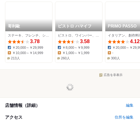
哥利歐
ビストロ ハマイフ
PRIMO PASSO
ステーキ、フレンチ、シーフード
ビストロ、ワインバー、ジビエ料理
イタリアン、創作料
3.78
3.58
4.12
￥20,000～￥29,999
￥8,000～￥9,999
￥20,000～￥29,9
Dinner:
Dinner:
Dinner:
￥10,000～￥14,999
￥1,000～￥1,999
-
Lunch:
Lunch:
Lunch:
213人
260人
300人
広告を非表示
店舗情報（詳細）
編集
アクセス
住所を編集