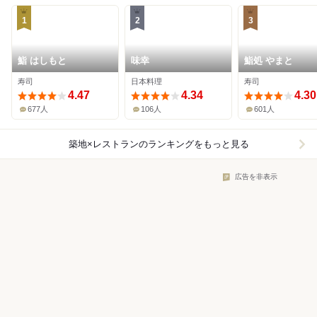
1
2
3
鮨 はしもと
味幸
鮨処 やまと
寿司
日本料理
寿司
4.47
4.34
4.30
677人
106人
601人
築地×レストラン
のランキングをもっと見る
広告を非表示