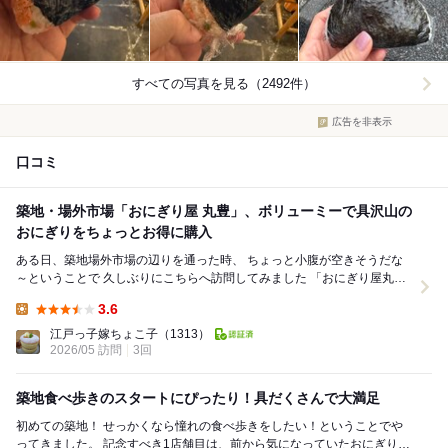
すべての写真を見る（2492件）
広告を非表示
口コミ
築地・場外市場「おにぎり屋 丸豊」、ボリューミーで具沢山の
おにぎりをちょっとお得に購入
ある日、築地場外市場の辺りを通った時、 ちょっと小腹が空きそうだな
～ということで 久しぶりにこちらへ訪問してみました 「おにぎり屋丸
豊」 築地場外市場の波除通り沿い...
3.6
Lunch:
江戸っ子嫁ちょこ子
（1313）
2026/05 訪問
3回
築地食べ歩きのスタートにぴったり！具だくさんで大満足
初めての築地！ せっかくなら憧れの食べ歩きをしたい！ということでや
ってきました。 記念すべき1店舗目は、前から気になっていたおにぎり屋