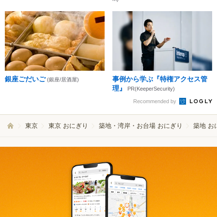
銀座ごだいご
事例から学ぶ『特権アクセス管
(銀座/居酒屋)
理』
PR(KeeperSecurity)
Recommended by
東京
東京 おにぎり
築地・湾岸・お台場 おにぎり
築地 お