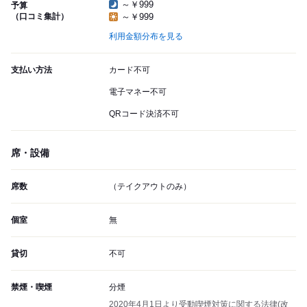
～￥999
予算
（口コミ集計）
～￥999
利用金額分布を見る
支払い方法
カード不可
電子マネー不可
QRコード決済不可
席・設備
席数
（テイクアウトのみ）
個室
無
貸切
不可
禁煙・喫煙
分煙
2020年4月1日より受動喫煙対策に関する法律(改