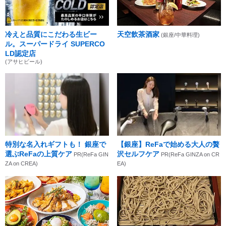
冷えと品質にこだわる生ビー
天空飲茶酒家
(銀座/中華料理)
ル。スーパードライ SUPERCO
LD認定店
(アサヒビール)
特別な名入れギフトも！ 銀座で
【銀座】ReFaで始める大人の贅
選ぶReFaの上質ケア
沢セルフケア
PR(ReFa GIN
PR(ReFa GINZA on CR
ZA on CREA)
EA)