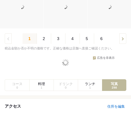
1
2
3
4
5
6
税込金額か否か不明の価格です。正確な価格は店舗へ直接ご確認ください。
広告を非表示
コース
料理
ドリンク
ランチ
写真
0
1
0
1
298
アクセス
住所を編集