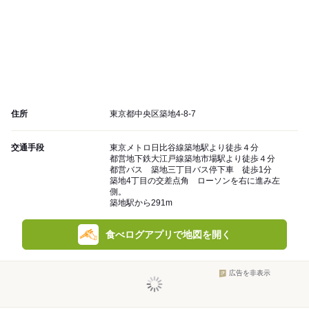
住所
東京都中央区築地4-8-7
交通手段
東京メトロ日比谷線築地駅より徒歩４分
都営地下鉄大江戸線築地市場駅より徒歩４分
都営バス 築地三丁目バス停下車 徒歩1分
築地4丁目の交差点角 ローソンを右に進み左
側。
築地駅から291m
食べログアプリで地図を開く
広告を非表示