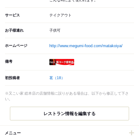
サービス
テイクアウト
お子様連れ
子供可
ホームページ
http://www.megumi-food.com/matakoiya/
備考
瓶コーク提供店
初投稿者
茗
（18）
※又こい家 総本店の店舗情報に誤りがある場合は、以下から修正して下さ
い。
レストラン情報を編集する
メニュー