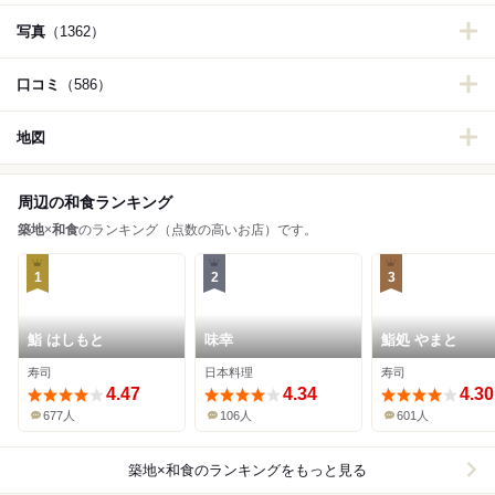
写真
（1362）
口コミ
（586）
地図
周辺の和食ランキング
築地
×
和食
のランキング（点数の高いお店）です。
1
2
3
鮨 はしもと
味幸
鮨処 やまと
寿司
日本料理
寿司
4.47
4.34
4.30
677人
106人
601人
築地×和食
のランキングをもっと見る