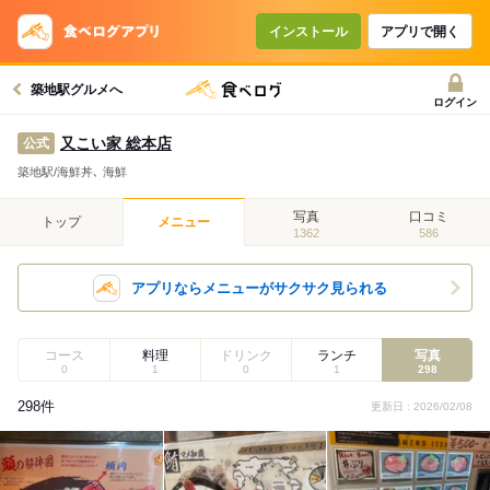
インストール
アプリで開く
築地駅グルメへ
ログイン
又こい家 総本店
公式
築地駅/海鮮丼､ 海鮮
写真
口コミ
トップ
メニュー
1362
586
アプリならメニューがサクサク見られる
コース
料理
ドリンク
ランチ
写真
0
1
0
1
298
298件
更新日 : 2026/02/08