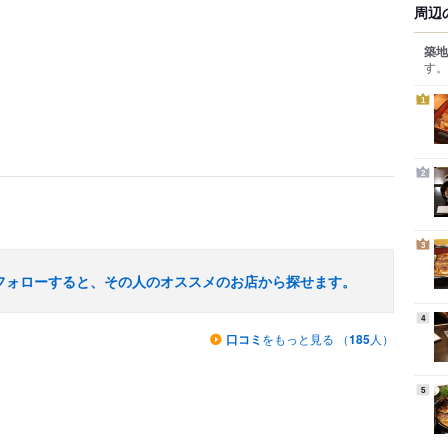
周辺
築地
す。
1
2
3
フォローすると、その人のオススメのお店から探せます。
4
口コミ
をもっと見る （
185
人）
5