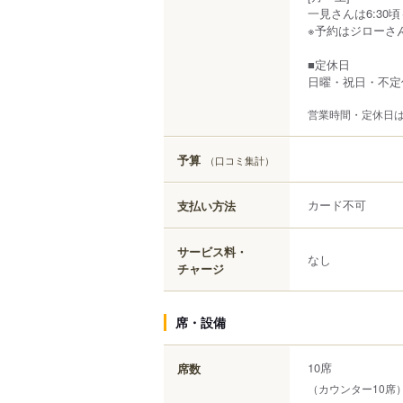
一見さんは6:30頃～
※予約はジローさ
■定休日
日曜・祝日・不定
営業時間・定休日
予算
（口コミ集計）
カード不可
支払い方法
サービス料・
なし
チャージ
席・設備
10席
席数
（カウンター10席