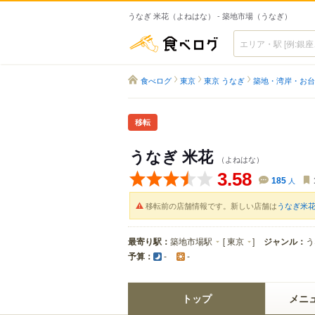
うなぎ 米花（よねはな） - 築地市場（うなぎ）
食べログ
食べログ
東京
東京 うなぎ
築地・湾岸・お台
移転
うなぎ 米花
（よねはな）
3.58
185
人
移転前の店舗情報です。新しい店舗は
うなぎ米
最寄り駅：
築地市場駅
[
東京
]
ジャンル：
う
予算：
-
-
トップ
メニ