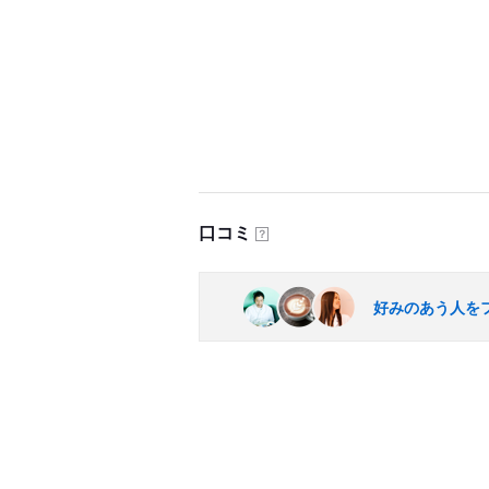
口コミ
？
好みのあう人を