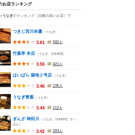
のお店ランキング
×うなぎ
のランキング
（点数の高いお店）
で
つきじ宮川本廛
（うなぎ）
3.61
582
人
竹葉亭 本店
（うなぎ、日本料理）
3.55
421
人
はいばら 築地２号店
（うなぎ）
3.46
235
人
うなぎ青葉
（うなぎ）
3.44
212
人
ぎんざ 神田川
（うなぎ、日本料理、すっ
ぽん）
3.42
203
人