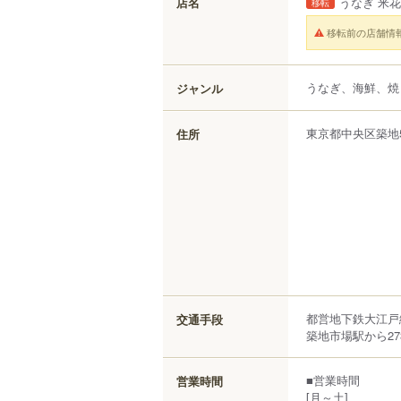
店名
うなぎ 米花
移転
移転前の店舗情
うなぎ、海鮮、焼
ジャンル
東京都
中央区
築地
住所
都営地下鉄大江戸
交通手段
築地市場駅から27
■営業時間
営業時間
[月～土]