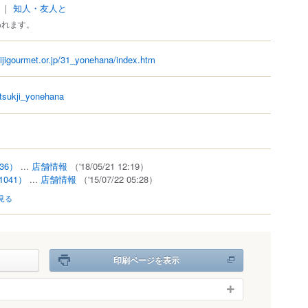
｜
知人・友人と
われます。
kijigourmet.or.jp/31_yonehana/index.htm
/tsukji_yonehana
36）
...
店舗情報
（'18/05/21 12:19）
1041）
...
店舗情報
（'15/07/22 05:28）
見る
印刷ページを表示