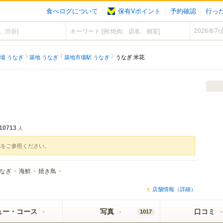
食べログについて
保有Vポイント
予約確認
行っ
場 うなぎ
築地 うなぎ
築地市場駅 うなぎ
うなぎ 米花
10713
人
花
をご参照ください。
なぎ
海鮮
焼き鳥
店舗情報（詳細）
ュー・コース
写真
口コミ
1017