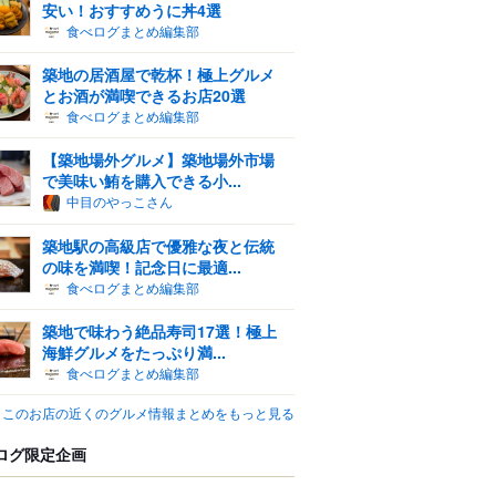
安い！おすすめうに丼4選
食べログまとめ編集部
築地の居酒屋で乾杯！極上グルメ
とお酒が満喫できるお店20選
食べログまとめ編集部
【築地場外グルメ】築地場外市場
で美味い鮪を購入できる小...
中目のやっこさん
築地駅の高級店で優雅な夜と伝統
の味を満喫！記念日に最適...
食べログまとめ編集部
築地で味わう絶品寿司17選！極上
海鮮グルメをたっぷり満...
食べログまとめ編集部
このお店の近くのグルメ情報まとめをもっと見る
ログ限定企画