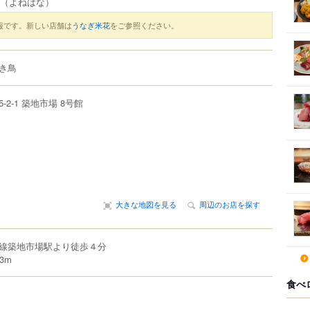
（よねはな）
報です。新しい店舗は
うなぎ米花
をご参照ください。
き鳥
5-2-1
築地市場
8号館
大きな地図を見る
周辺のお店を探す
線築地市場駅より徒歩４分
3m
食べ