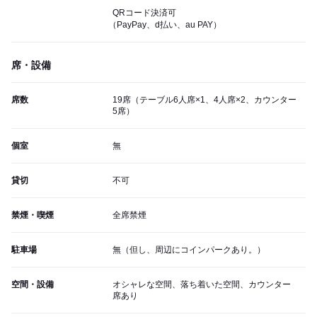
QRコード決済可
（PayPay、d払い、au PAY）
席・設備
席数
19席（テーブル6人席×1、4人席×2、カウンター
5席）
個室
無
貸切
不可
禁煙・喫煙
全席禁煙
駐車場
無（但し、周辺にコインパークあり。）
空間・設備
オシャレな空間、落ち着いた空間、カウンター
席あり