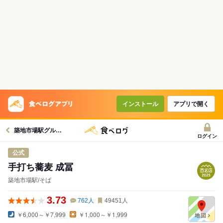
インストール
アプリで開く
築地市場駅グルメへ
ログイン
公式
手打ち蕎麦 成冨
築地市場駅/そば
3.73
762
人
49451
人
￥6,000～￥7,999
￥1,000～￥1,999