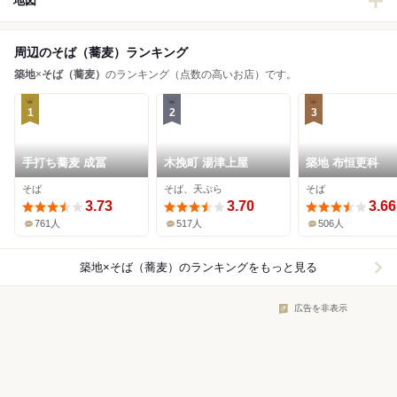
地図
周辺のそば（蕎麦）ランキング
築地
×
そば（蕎麦）
のランキング（点数の高いお店）です。
1
2
3
手打ち蕎麦 成冨
木挽町 湯津上屋
築地 布恒更科
そば
そば、天ぷら
そば
3.73
3.70
3.66
761人
517人
506人
築地×そば（蕎麦）
のランキングをもっと見る
広告を非表示