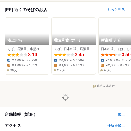
[PR] 近くのそばのお店
もっと見る
湊上むら
蕎麦和食はたり
新富町 丸安
そば、居酒屋、串揚げ
そば、日本料理、居酒屋
3.16
3.45
3.50
￥4,000～￥4,999
￥4,000～￥4,999
￥10,000～￥14,9
Dinner:
Dinner:
Dinner:
￥1,000～￥1,999
￥1,000～￥1,999
￥2,000～￥2,999
Lunch:
Lunch:
Lunch:
30人
256人
48人
広告を非表示
店舗情報（詳細）
修正
アクセス
住所を修正