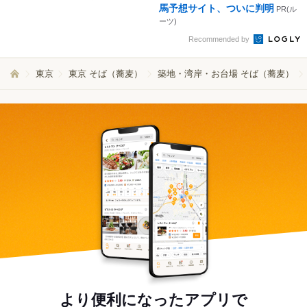
馬予想サイト、ついに判明
PR(ル
ーツ)
Recommended by
東京
東京 そば（蕎麦）
築地・湾岸・お台場 そば（蕎麦）
より便利になったアプリで