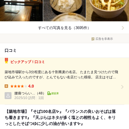
すべての写真を見る（3695件）
広告を非表示
口コミ
ピックアップ！口コミ
築地市場駅から3分程度にある十割蕎麦の名店。 たまたま見つけたので飛
び込みで入ったのですが、とんでもない名店だった模様。 店主はそばを
両国ほそ川で、天ぷらを銀座てんぷら近藤で修行した経歴の持ち主とのこ
4.0
と。 店内はモダンでアーティスティックな雰囲気。無駄がなくまさに機
Lunch:
能美という感じ。 天ぷらに...
腰痛つらい…
（48）
2025/10 訪問
1回
【築地市場】『そば100名店✨』『バランスの良いおそばは落
ち着きます‼️』『天ぷらはネタが多く塩との相性もよく、キリ
っとしたそばつゆに少しの油が合います✨』