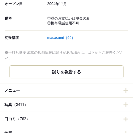
オープン日
2004年11月
備考
◎昼のお支払いは現金のみ
◎携帯電話使用不可
初投稿者
masasumi
（99）
※手打ち蕎麦 成冨の店舗情報に誤りがある場合は、以下からご報告くださ
い。
誤りを報告する
メニュー
写真
（3411）
口コミ
（762）