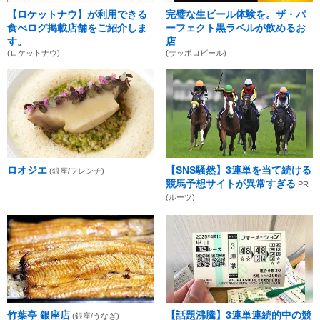
【ロケットナウ】が利用できる
完璧な生ビール体験を。ザ・パ
食べログ掲載店舗をご紹介しま
ーフェクト黒ラベルが飲めるお
す。
店
(ロケットナウ)
(サッポロビール)
ロオジエ
【SNS騒然】3連単を当て続ける
(銀座/フレンチ)
競馬予想サイトが異常すぎる
PR
(ルーツ)
竹葉亭 銀座店
【話題沸騰】3連単連続的中の競
(銀座/うなぎ)