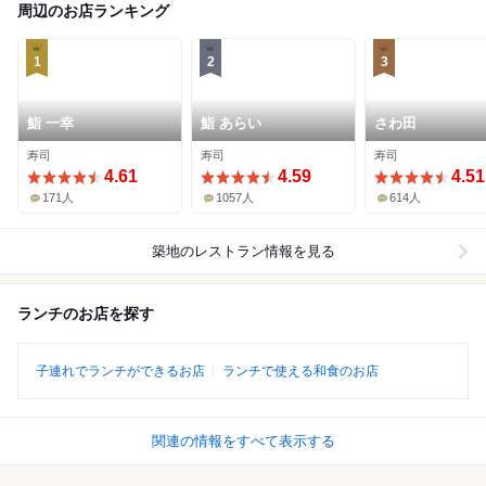
周辺のお店ランキング
1
2
3
鮨 一幸
鮨 あらい
さわ田
寿司
寿司
寿司
4.61
4.59
4.51
171人
1057人
614人
築地
のレストラン情報を見る
ランチのお店を探す
子連れでランチができるお店
ランチで使える和食のお店
関連の情報をすべて表示する