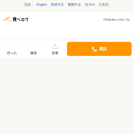
言語：
English
简体中文
繁體中文
한국어
日本語
©Kakaku.com, Inc.
電話
行った
保存
共有