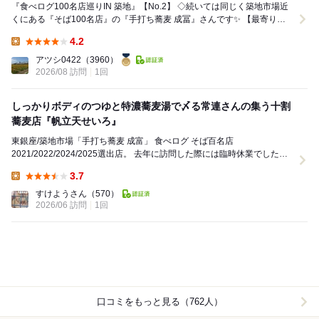
『食べログ100名店巡りIN 築地』【No.2】 ◇続いては同じく築地市場近
くにある『そば100名店』の『手打ち蕎麦 成冨』さんです✨ 【最寄り
駅・場所】 ◇『築地市場駅...
4.2
Lunch:
アツシ0422
（3960）
2026/08 訪問
1回
しっかりボディのつゆと特濃蕎麦湯で〆る常連さんの集う十割
蕎麦店『帆立天せいろ』
東銀座/築地市場「手打ち蕎麦 成富」 食べログ そば百名店
2021/2022/2024/2025選出店。 去年に訪問した際には臨時休業でしたの
で今回はリベンジ回。 ...
3.7
Lunch:
すけようさん
（570）
2026/06 訪問
1回
口コミをもっと見る（762人）