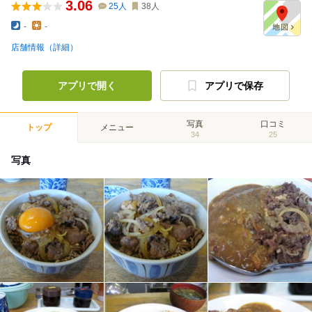
3.06
25
人
38
人
-
-
店舗情報（詳細）
アプリで開く
アプリで保存
写真
口コミ
トップ
メニュー
34
25
写真