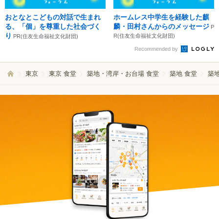
おとなとこどもの対話で生まれ
ホームレス中学生を経験した麒
る、「個」を尊重した社会づく
麟・田村さんからのメッセージ
P
り
R(住友生命福祉文化財団)
PR(住友生命福祉文化財団)
Recommended by
東京
東京 食堂
築地・湾岸・お台場 食堂
築地 食堂
築地