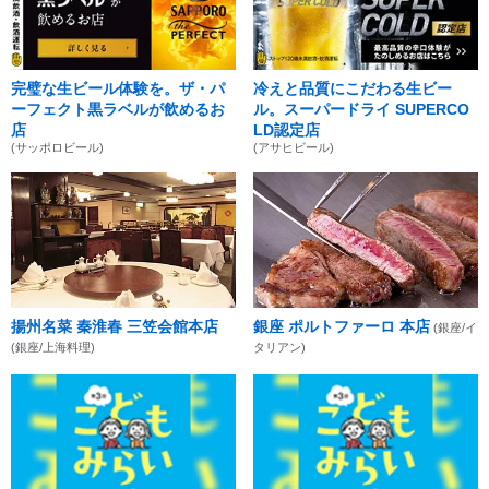
完璧な生ビール体験を。ザ・パ
冷えと品質にこだわる生ビー
ーフェクト黒ラベルが飲めるお
ル。スーパードライ SUPERCO
店
LD認定店
(サッポロビール)
(アサヒビール)
揚州名菜 秦淮春 三笠会館本店
銀座 ポルトファーロ 本店
(銀座/イ
(銀座/上海料理)
タリアン)