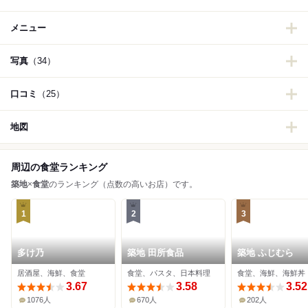
メニュー
写真
（34）
口コミ
（25）
地図
周辺の食堂ランキング
築地
×
食堂
のランキング（点数の高いお店）です。
1
2
3
多け乃
築地 田所食品
築地 ふじむら
居酒屋、海鮮、食堂
食堂、パスタ、日本料理
食堂、海鮮、海鮮丼
3.67
3.58
3.52
1076人
670人
202人