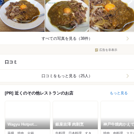
すべての写真を見る（38件）
広告を非表示
口コミ
口コミをもっと見る（25人）
[PR] 近くのその他レストランのお店
もっと見る
Wagyu Hotpot
銀座吉澤 肉割烹
神戸牛焼肉かえ
FOODLAB 築地
薬膳、焼肉、火鍋
牛料理、日本料理、すき焼き
焼肉、肉料理、ステ