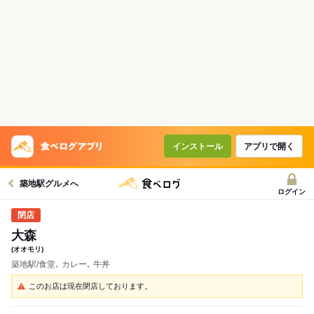
インストール
アプリで開く
築地駅グルメへ
ログイン
大森
(オオモリ)
築地駅/食堂､ カレー､ 牛丼
このお店は現在閉店しております。