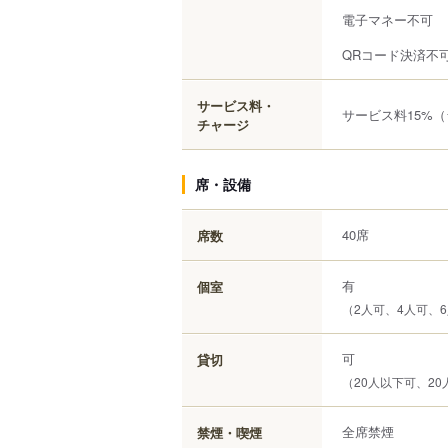
電子マネー不可
QRコード決済不
サービス料・
サービス料15%
チャージ
席・設備
40席
席数
有
個室
（2人可、4人可、6
可
貸切
（20人以下可、20
全席禁煙
禁煙・喫煙