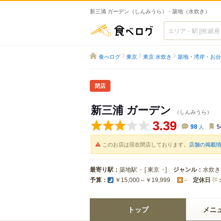
新三浦 ガーデン（しんみうら） - 築地（水炊き）
食べログ
食べログ
東京
東京 水炊き
築地・湾岸・お台
閉店
新三浦 ガーデン
（しんみうら）
3.39
98
人
5
このお店は現在閉店しております。
店舗の掲載
最寄り駅：
築地駅
[
東京
]
ジャンル：
水炊き
予算：
定休日
￥15,000～￥19,999
-
トップ
メニ