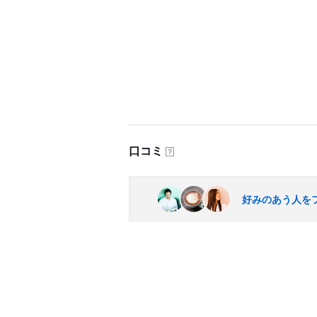
口コミ
？
好みのあう人を