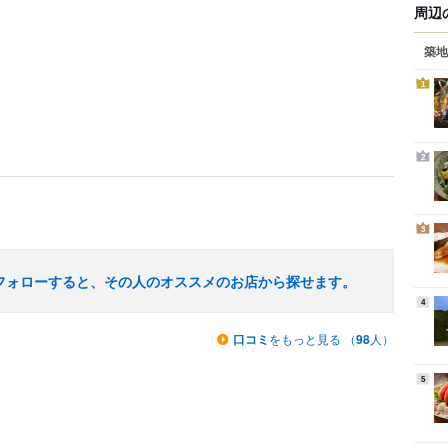
周辺
築地
1
2
3
フォローすると、その人のオススメのお店から探せます。
4
口コミ
をもっと見る （
98
人）
5