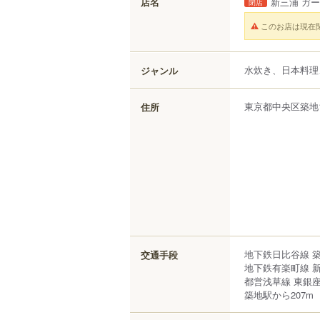
店名
新三浦 ガ
閉店
このお店は現在
水炊き、日本料理
ジャンル
東京都
中央区
築地
住所
地下鉄日比谷線 築
交通手段
地下鉄有楽町線 新
都営浅草線 東銀座
築地駅から207m