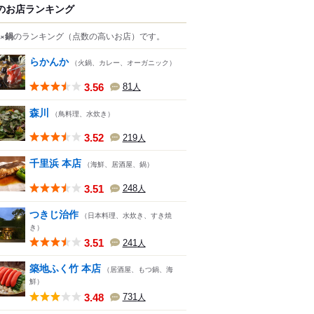
のお店ランキング
×鍋
のランキング
（点数の高いお店）
です。
らかんか
（火鍋、カレー、オーガニック）
3.56
81
人
森川
（鳥料理、水炊き）
3.52
219
人
千里浜 本店
（海鮮、居酒屋、鍋）
3.51
248
人
つきじ治作
（日本料理、水炊き、すき焼
き）
3.51
241
人
築地ふく竹 本店
（居酒屋、もつ鍋、海
鮮）
3.48
731
人