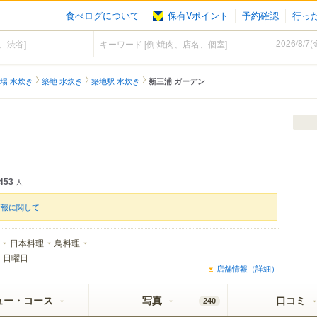
食べログについて
保有Vポイント
予約確認
行っ
場 水炊き
築地 水炊き
築地駅 水炊き
新三浦 ガーデン
453
人
情報に関して
日本料理
鳥料理
：
日曜日
店舗情報（詳細）
ュー・コース
写真
口コミ
240