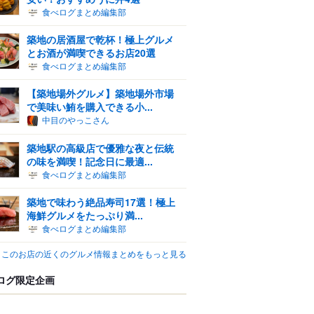
食べログまとめ編集部
築地の居酒屋で乾杯！極上グルメ
とお酒が満喫できるお店20選
食べログまとめ編集部
【築地場外グルメ】築地場外市場
で美味い鮪を購入できる小...
中目のやっこさん
築地駅の高級店で優雅な夜と伝統
の味を満喫！記念日に最適...
食べログまとめ編集部
築地で味わう絶品寿司17選！極上
海鮮グルメをたっぷり満...
食べログまとめ編集部
このお店の近くのグルメ情報まとめをもっと見る
ログ限定企画