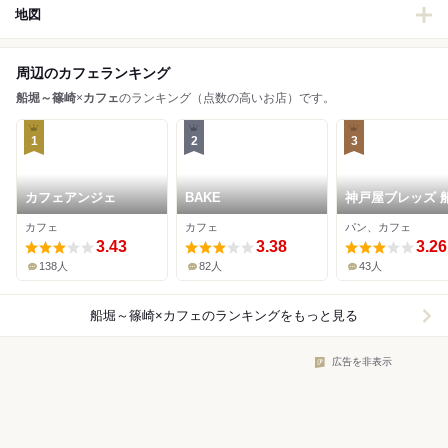
地図
周辺のカフェランキング
船堀～篠崎
×
カフェ
のランキング（点数の高いお店）です。
1
2
3
カフェアンジェ
BAKE
神戸屋ブレッズ 
店
カフェ
カフェ
パン、カフェ
3.43
3.38
3.26
138人
82人
43人
船堀～篠崎×カフェ
のランキングをもっと見る
広告を非表示