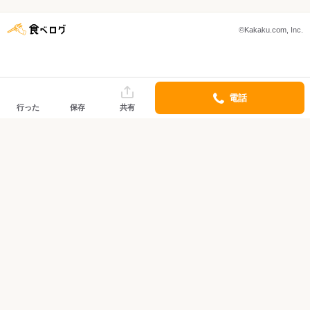
©Kakaku.com, Inc.
電話
行った
保存
共有