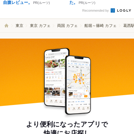
自腹レビュー。
た。
PR(ルーツ)
PR(ルーツ)
Recommended by
東京
東京 カフェ
両国 カフェ
船堀～篠崎 カフェ
葛西駅
より便利になったアプリで
快適にお店探し