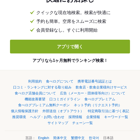
クイックな現在地検索。検索が快適に
予約も簡単。空席をスムーズに検索
会員登録なし。すぐに利用開始
アプリで開く
アプリなら1ヶ月無料でランキング検索！
利用規約
食べログについて
携帯電話番号認証とは
口コミ・ランキングに対する取り組み
飲食店・飲食企業様向けサービス
食べログ店舗会員について
広告（メーカー・団体様等向け）について
機能改善要望
口コミガイドライン
食べログプレミアム
食べログプレミアム無料クーポン
ネット予約（リクエスト予約）
個人情報保護方針
外部送信（オプトアウト）
特定商取引法に基づく表記
推奨環境
ヘルプ・お問い合わせ
採用情報
企業情報
キーワード一覧
サイトマップ
チェーン一覧
言語：
English
简体中文
繁體中文
한국어
日本語