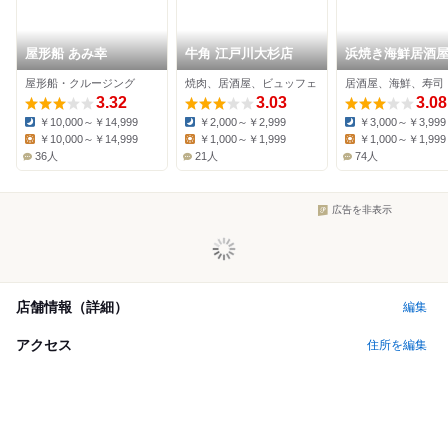
屋形船 あみ幸
牛角 江戸川大杉店
浜焼き海鮮居酒屋
庄水産 船堀店
屋形船・クルージング
焼肉、居酒屋、ビュッフェ
居酒屋、海鮮、寿司
3.32
3.03
3.08
￥10,000～￥14,999
￥2,000～￥2,999
￥3,000～￥3,999
Dinner:
Dinner:
Dinner:
￥10,000～￥14,999
￥1,000～￥1,999
￥1,000～￥1,999
Lunch:
Lunch:
Lunch:
36人
21人
74人
広告を非表示
店舗情報（詳細）
編集
アクセス
住所を編集