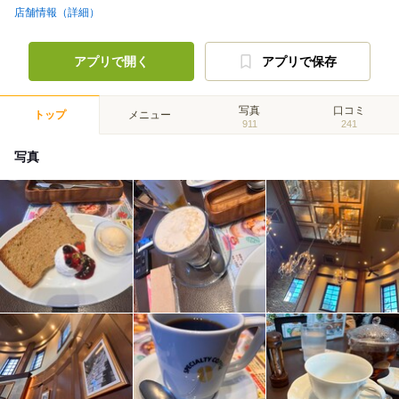
店舗情報（詳細）
アプリで開く
アプリで保存
写真
口コミ
トップ
メニュー
911
241
写真