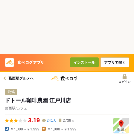
インストール
アプリで開く
葛西駅グルメへ
ログイン
公式
ドトール珈琲農園 江戸川店
葛西駅/カフェ
3.19
241
人
2739
人
￥1,000～￥1,999
￥1,000～￥1,999