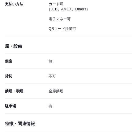
支払い方法
カード可
（JCB、AMEX、Diners）
電子マネー可
QRコード決済可
席・設備
個室
無
貸切
不可
禁煙・喫煙
全席禁煙
駐車場
有
特徴・関連情報