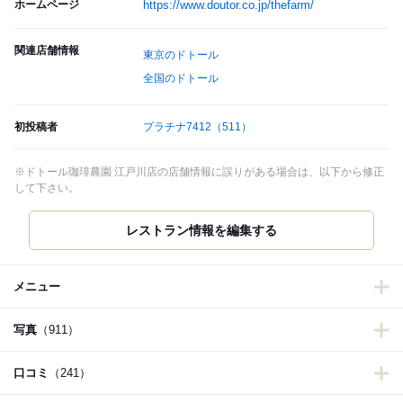
ホームページ
https://www.doutor.co.jp/thefarm/
関連店舗情報
東京のドトール
全国のドトール
初投稿者
プラチナ7412
（511）
※ドトール珈琲農園 江戸川店の店舗情報に誤りがある場合は、以下から修正
して下さい。
レストラン情報を編集する
メニュー
写真
（911）
口コミ
（241）