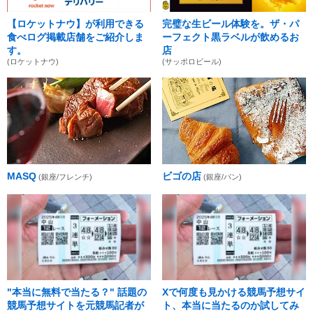
【ロケットナウ】が利用できる
完璧な生ビール体験を。ザ・パ
食べログ掲載店舗をご紹介しま
ーフェクト黒ラベルが飲めるお
す。
店
(ロケットナウ)
(サッポロビール)
MASQ
ビゴの店
(銀座/フレンチ)
(銀座/パン)
"本当に無料で当たる？" 話題の
Xで何度も見かける競馬予想サイ
競馬予想サイトを元競馬記者が
ト、本当に当たるのか試してみ