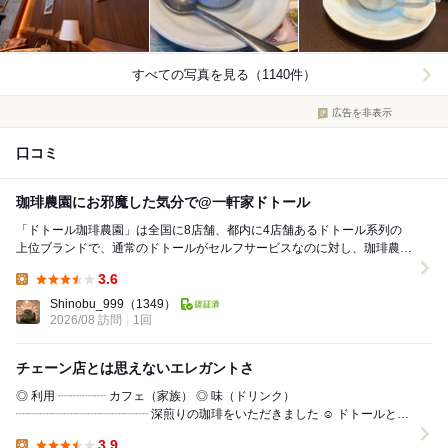
すべての写真を見る（1140件）
広告を非表示
口コミ
珈琲農園にお邪魔した気分で@一軒家ドトール
「ドトール珈琲農園」は全国に8店舗、都内に4店舗あるドトール系列の
上位ブランドで、通常のドトールがセルフサービスなのに対し、珈琲農園
は席で注文するフルサービスになっていてメニューに...
3.6
Lunch:
Shinobu_999
（1349）
2026/08 訪問
1回
チェーン店とは思えないエレガントさ
◎ 利用 ┈┈┈┈ カフェ（家族） ◎ 味（ドリンク）
┈┈┈┈┈┈┈┈┈┈┈ 深煎りの珈琲をいただきました ☺️ ドトールとは
思えないくらいしっかり深煎りで、おい...
3.9