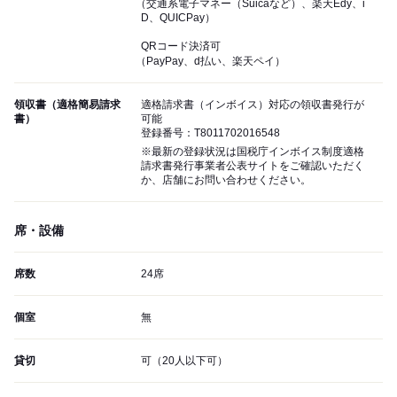
（交通系電子マネー（Suicaなど）、楽天Edy、i
D、QUICPay）
QRコード決済可
（PayPay、d払い、楽天ペイ）
領収書（適格簡易請求
適格請求書（インボイス）対応の領収書発行が
書）
可能
登録番号：T8011702016548
※最新の登録状況は国税庁インボイス制度適格
請求書発行事業者公表サイトをご確認いただく
か、店舗にお問い合わせください。
席・設備
席数
24席
個室
無
貸切
可（20人以下可）