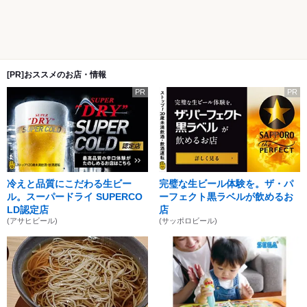
[PR]おススメのお店・情報
PR
PR
冷えと品質にこだわる生ビー
完璧な生ビール体験を。ザ・パ
ル。スーパードライ SUPERCO
ーフェクト黒ラベルが飲めるお
LD認定店
店
(アサヒビール)
(サッポロビール)