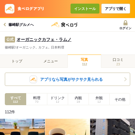
インストール
アプリで開く
篠崎駅グルメへ
ログイン
オーガニックカフェ・ラムノ
公式
篠崎駅/オーガニック､ カフェ､ 日本料理
写真
口コミ
トップ
メニュー
112
23
アプリなら写真がサクサク見られる
すべて
料理
ドリンク
内観
外観
その他
112
70
12
18
12
112
件