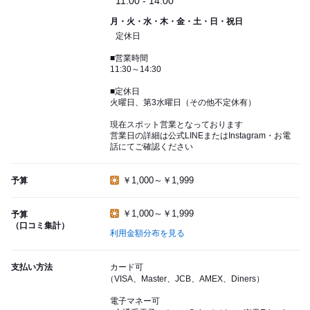
11:00 - 14:00
月・火・水・木・金・土・日・祝日
定休日
■営業時間
11:30～14:30
■定休日
火曜日、第3水曜日（その他不定休有）
現在スポット営業となっております
営業日の詳細は公式LINEまたはInstagram・お電
話にてご確認ください
￥1,000～￥1,999
予算
￥1,000～￥1,999
予算
（口コミ集計）
利用金額分布を見る
支払い方法
カード可
（VISA、Master、JCB、AMEX、Diners）
電子マネー可