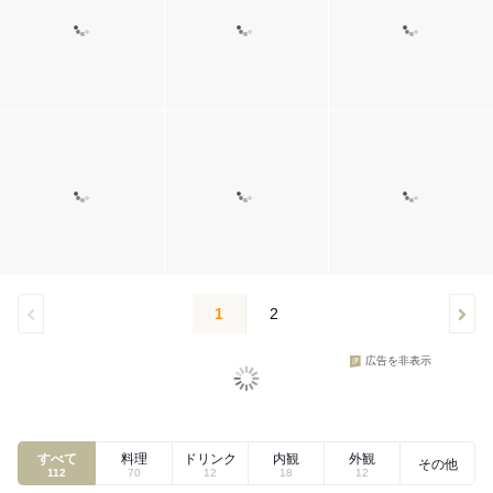
1
2
広告を非表示
すべて
料理
ドリンク
内観
外観
その他
112
70
12
18
12