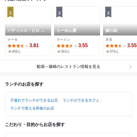
1
2
2
パティシエ・ヒロ ヤ
らーめん勝
鯖の助
マモト
ケーキ
ラーメン
弁当
3.81
3.55
3.55
459人
353人
374人
船堀～篠崎
のレストラン情報を見る
ランチのお店を探す
子連れでランチができるお店
ランチができるカフェ
ランチで使える和食のお店
こだわり・目的からお店を探す