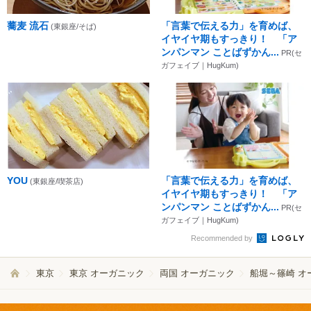
蕎麦 流石
「言葉で伝える力」を育めば、
(東銀座/そば)
イヤイヤ期もすっきり！ 「ア
ンパンマン ことばずかん...
PR(セ
ガフェイブ｜HugKum)
YOU
「言葉で伝える力」を育めば、
(東銀座/喫茶店)
イヤイヤ期もすっきり！ 「ア
ンパンマン ことばずかん...
PR(セ
ガフェイブ｜HugKum)
Recommended by
東京
東京 オーガニック
両国 オーガニック
船堀～篠崎 オ