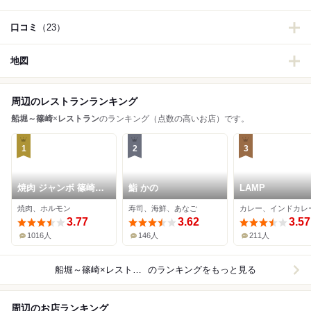
口コミ
（23）
地図
周辺のレストランランキング
船堀～篠崎
×
レストラン
のランキング（点数の高いお店）です。
1
2
3
焼肉 ジャンボ 篠崎本
鮨 かの
LAMP
店
焼肉、ホルモン
寿司、海鮮、あなご
カレー、インドカレ
3.77
3.62
3.57
1016人
146人
211人
船堀～篠崎×レストラン
のランキングをもっと見る
周辺のお店ランキング