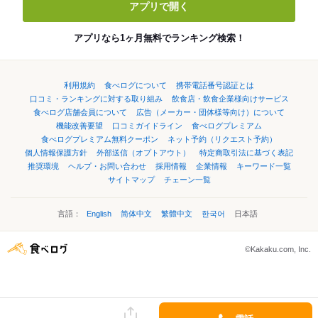
アプリで開く
アプリなら1ヶ月無料でランキング検索！
利用規約
食べログについて
携帯電話番号認証とは
口コミ・ランキングに対する取り組み
飲食店・飲食企業様向けサービス
食べログ店舗会員について
広告（メーカー・団体様等向け）について
機能改善要望
口コミガイドライン
食べログプレミアム
食べログプレミアム無料クーポン
ネット予約（リクエスト予約）
個人情報保護方針
外部送信（オプトアウト）
特定商取引法に基づく表記
推奨環境
ヘルプ・お問い合わせ
採用情報
企業情報
キーワード一覧
サイトマップ
チェーン一覧
言語：
English
简体中文
繁體中文
한국어
日本語
©Kakaku.com, Inc.