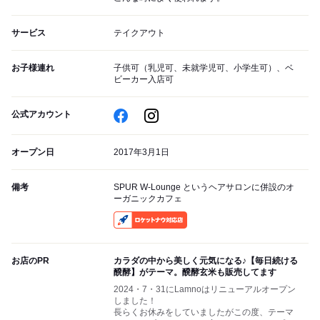
サービス
テイクアウト
お子様連れ
子供可（乳児可、未就学児可、小学生可）、ベ
ビーカー入店可
公式アカウント
オープン日
2017年3月1日
備考
SPUR W-Lounge というヘアサロンに併設のオ
ーガニックカフェ
RocketNow
お店のPR
カラダの中から美しく元気になる♪【毎日続ける
醗酵】がテーマ。醗酵玄米も販売してます
2024・7・31にLamnoはリニューアルオープン
しました！
長らくお休みをしていましたがこの度、テーマ