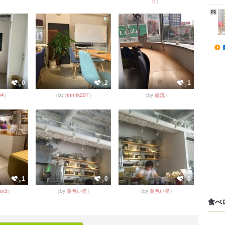
☆
）
0
2
1
54
）
（by
hhmtk297
）
（by
巌流
）
1
0
0
an3
）
（by
黄色い星
）
（by
黄色い星
）
食べ