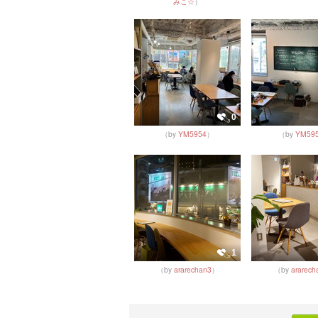
みこ☆
）
0
（by
YM5954
）
（by
YM59
1
（by
ararechan3
）
（by
ararech