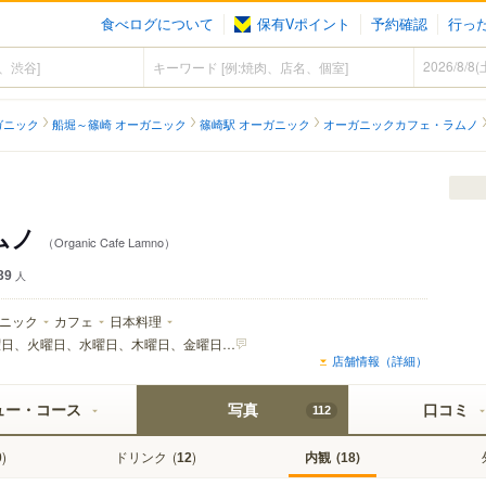
食べログについて
保有Vポイント
予約確認
行っ
ガニック
船堀～篠崎 オーガニック
篠崎駅 オーガニック
オーガニックカフェ・ラムノ
ムノ
（Organic Cafe Lamno）
39
人
ニック
カフェ
日本料理
月曜日、火曜日、水曜日、木曜日、金曜日、土曜日、日曜日、祝日
店舗情報（詳細）
ュー・コース
写真
口コミ
112
)
ドリンク
(
)
内観
(
)
0
12
18