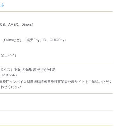
見る
JCB、AMEX、Diners）
uicaなど）、楽天Edy、iD、QUICPay）
い、楽天ペイ）
ボイス）対応の領収書発行が可能
2016548
は国税庁インボイス制度適格請求書発行事業者公表サイトをご確認いただく
合わせください。