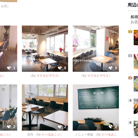
周辺
y お店）
船堀
お店
1
2
1
0
0
ら
）
（by
マクロビマウス
）
（by
マクロビマウス
）
3
4
5
2
2
2
みこ☆
）
店内
（by
たべるみこ☆
）
メニュー黒板
（by
たべるみこ