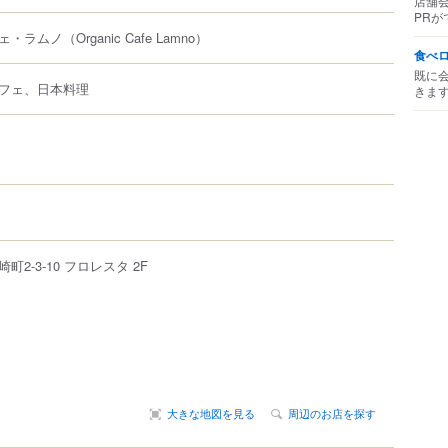
店舗
PRが
ェ・ラムノ
（Organic Cafe Lamno）
食べ
既に
フェ、日本料理
きま
崎町
2-3-10
フロレスタ 2F
大きな地図を見る
周辺のお店を探す