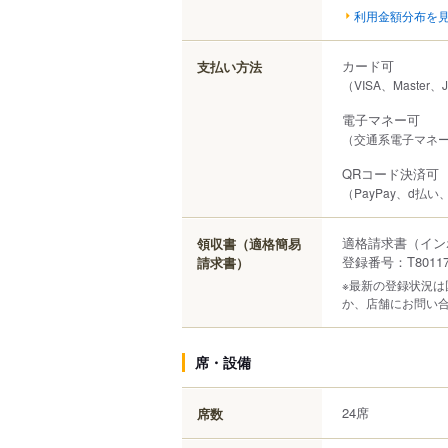
利用金額分布を
カード可
支払い方法
（VISA、Master、
電子マネー可
（交通系電子マネー（S
QRコード決済可
（PayPay、d払
適格請求書（イン
領収書（適格簡易
登録番号：T801170
請求書）
※最新の登録状況
か、店舗にお問い
席・設備
24席
席数