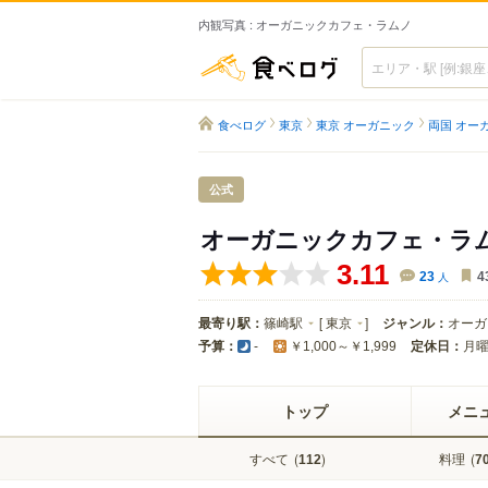
内観写真 : オーガニックカフェ・ラムノ
食べログ
食べログ
東京
東京 オーガニック
両国 オー
公式
オーガニックカフェ・ラ
3.11
23
人
4
最寄り駅：
篠崎駅
[
東京
]
ジャンル：
オーガ
予算：
定休日：
-
￥1,000～￥1,999
トップ
メニ
すべて
(
)
料理
(
112
7