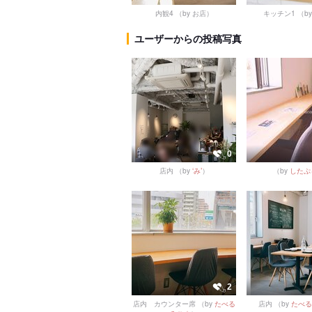
内観4
（by お店）
キッチン1
（b
ユーザーからの投稿写真
0
店内
（by
‘み’
）
（by
したぷ
2
店内 カウンター席
（by
たべる
店内
（by
たべる