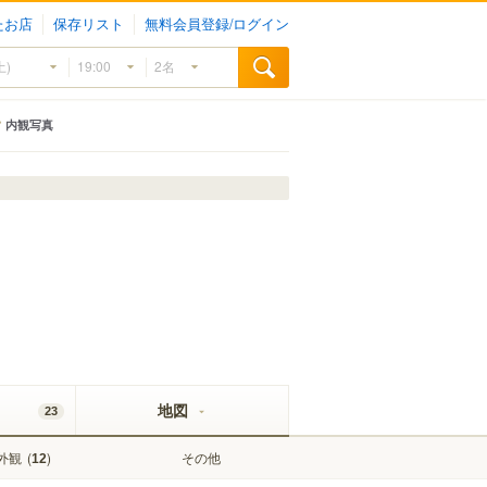
たお店
保存リスト
無料会員登録/ログイン
内観写真
地図
23
外観
(
)
その他
12