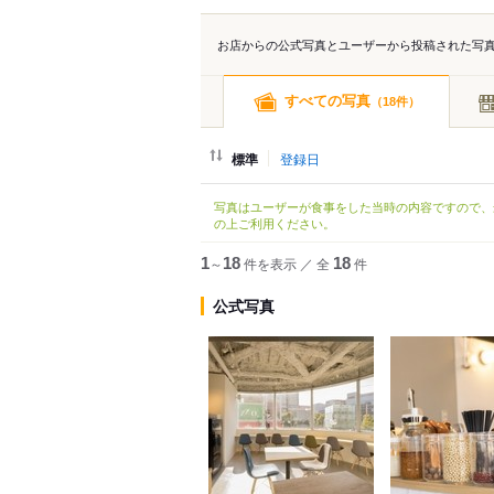
お店からの公式写真とユーザーから投稿された写
すべての写真
（
件）
18
標準
登録日
写真はユーザーが食事をした当時の内容ですので、
の上ご利用ください。
1
～
18
件を表示
／
全
18
件
公式写真