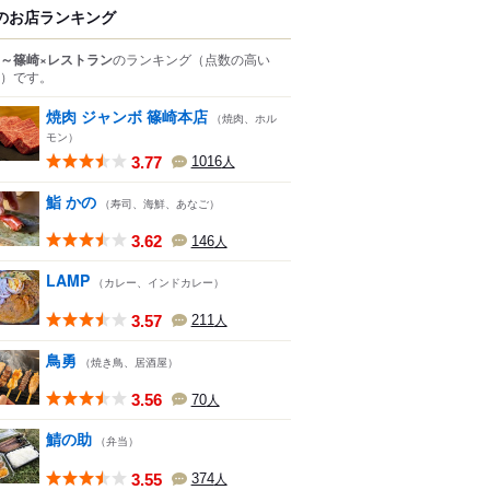
のお店ランキング
～篠崎×レストラン
のランキング
（点数の高い
）
です。
焼肉 ジャンボ 篠崎本店
（焼肉、ホル
モン）
3.77
1016
人
鮨 かの
（寿司、海鮮、あなご）
3.62
146
人
LAMP
（カレー、インドカレー）
3.57
211
人
鳥勇
（焼き鳥、居酒屋）
3.56
70
人
鯖の助
（弁当）
3.55
374
人