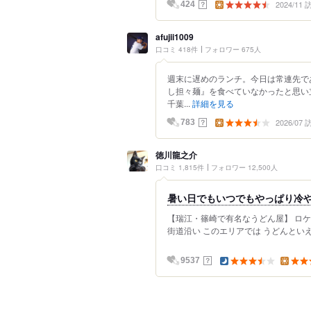
2024/11
？
424
afujii1009
口コミ 418件
フォロワー 675人
週末に遅めのランチ。今日は常連先で
し担々麺』を食べていなかったと思い立
千葉...
詳細を見る
2026/07
？
783
徳川龍之介
口コミ 1,815件
フォロワー 12,500人
暑い日でもいつでもやっぱり冷や
【瑞江・篠崎で有名なうどん屋】 ロケー
街道沿い このエリアでは うどんといえ
？
9537