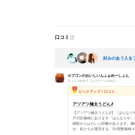
口コミ
？
好みのあう人を
カブゴンのおいしいんふぉめーしょん
口コミ 320件
フォロワー 2,245人
ピックアップ！口コミ
アツアツ極太うどん♪
【アツアツ極太うどん♪】「はんなり
戸川区篠崎にあります「はんなりや」
崎駅からはだいぶ距離があります。篠
が、私たちが運営する「Dr.関塾篠崎４丁