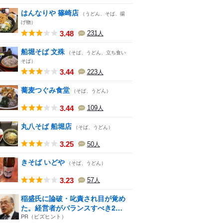
はんなりや 篠崎店
（うどん、そば、揚
げ物）
3.48
231
人
船堀そば 文殊
（そば、うどん、立ち食い
そば）
3.44
223
人
蕎麦つぐみ食堂
（そば、うどん）
3.44
109
人
丸八そば 船堀店
（そば、うどん）
3.25
50
人
きそば いどや
（そば、うどん）
3.23
57
人
稲盛氏に論破・叱責され目が覚め
た。経営者がバランスすべき2
つ...
PR（ビズヒント）