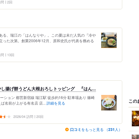
 訪問
2回
ある、瑞江の「はんなりや」。この夏は未だ人気の『冷や
った次第。創業2006年12月、原和史氏が代表を務める
 訪問
13回
し揚げ餅うどん大根おろしトッピング 『はん...
ション 都営新宿線 瑞江駅 徒歩約16分 駐車場あり 篠崎
この
ば名前が上がる有名店 店...
詳細を見る
2026/04 訪問
20回
口コミ
をもっと見る （
231
人）