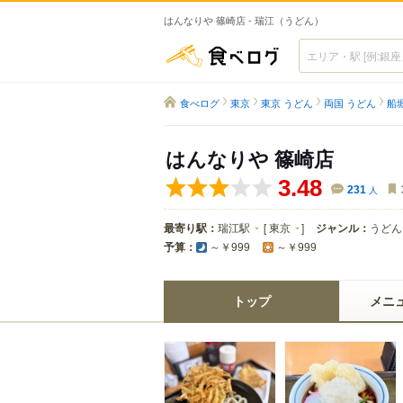
はんなりや 篠崎店 - 瑞江（うどん）
食べログ
食べログ
東京
東京 うどん
両国 うどん
船
はんなりや 篠崎店
3.48
231
人
最寄り駅：
瑞江駅
[
東京
]
ジャンル：
うどん
予算：
～￥999
～￥999
トップ
メニ