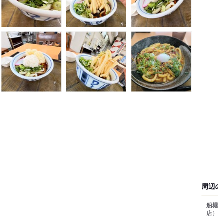
周辺
船堀
店）