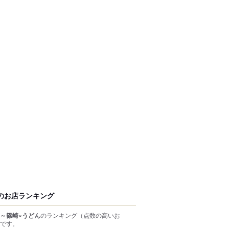
のお店ランキング
～篠崎×うどん
のランキング
（点数の高いお
です。