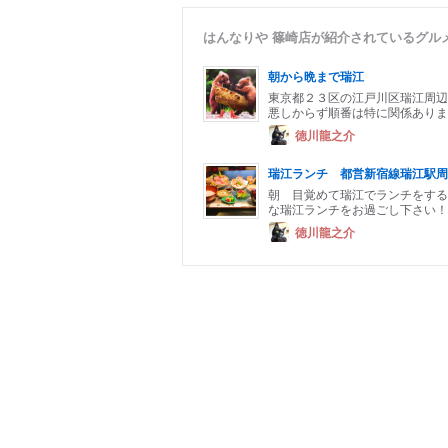
はんなりや 篠崎店が紹介されているグル
朝から晩まで瑞江
東京都２３区の江戸川区瑞江周辺
悪しからず順番は特に関係ありません I
徳川龍之介
瑞江ランチ 都営新宿線瑞江駅
朝 目覚めて瑞江でランチをする
な瑞江ランチをお過ごし下さい！
徳川龍之介