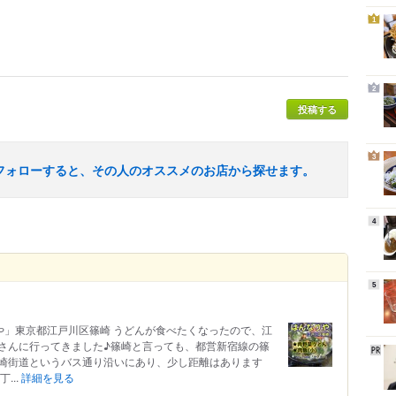
1
2
投稿する
3
フォローすると、その人のオススメのお店から探せます。
4
5
や」東京都江戸川区篠崎 うどんが食べたくなったので、江
さんに行ってきました♪篠崎と言っても、都営新宿線の篠
崎街道というバス通り沿いにあり、少し距離はあります
...
詳細を見る