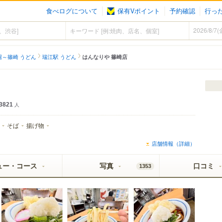
食べログについて
保有Vポイント
予約確認
行っ
堀～篠崎 うどん
瑞江駅 うどん
はんなりや 篠崎店
3821
人
そば
揚げ物
店舗情報（詳細）
ュー・コース
写真
口コミ
1353